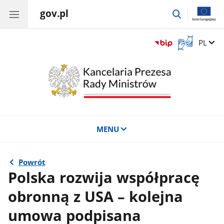
gov.pl
przejdź
do
wyszukiwar
Otwórz
Zmień 
PL
okno
z
tłumaczem
języka
migowego
MENU
Powrót
Polska rozwija współpracę
obronną z USA – kolejna
umowa podpisana