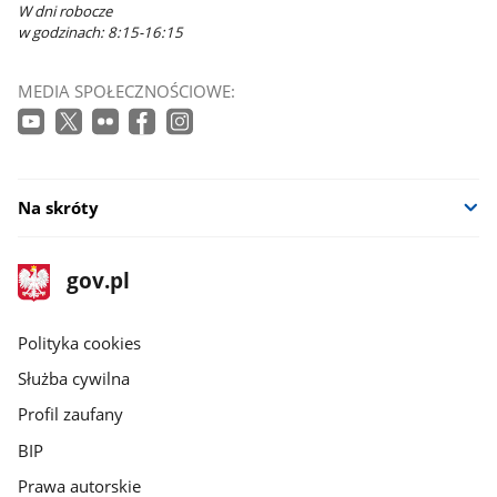
W dni robocze
w godzinach: 8:15-16:15
MEDIA SPOŁECZNOŚCIOWE:
Na skróty
stopka
Strona
gov.pl
gov.pl
główna
gov.pl
Polityka cookies
Służba cywilna
Profil zaufany
BIP
Prawa autorskie