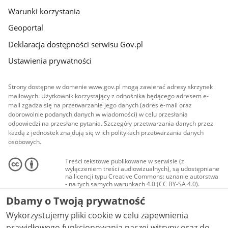
Warunki korzystania
Geoportal
Deklaracja dostępności serwisu Gov.pl
Ustawienia prywatności
Strony dostępne w domenie www.gov.pl mogą zawierać adresy skrzynek
mailowych. Użytkownik korzystający z odnośnika będącego adresem e-
mail zgadza się na przetwarzanie jego danych (adres e-mail oraz
dobrowolnie podanych danych w wiadomości) w celu przesłania
odpowiedzi na przesłane pytania. Szczegóły przetwarzania danych przez
każdą z jednostek znajdują się w ich politykach przetwarzania danych
osobowych.
Treści tekstowe publikowane w serwisie (z
wyłączeniem treści audiowizualnych), są udostępniane
na licencji typu Creative Commons: uznanie autorstwa
- na tych samych warunkach 4.0 (CC BY-SA 4.0).
Materiały audiowizualne, w tym zdjęcia, materiały
Dbamy o Twoją prywatność
audio i wideo, są udostępniane na licencji typu
Creative Commons: uznanie autorstwa użycie
Wykorzystujemy pliki cookie w celu zapewnienia
niekomercyjne - bez utworów zależnych 4.0 (CC BY-
NC-ND 4.0), o ile nie jest to stwierdzone inaczej.
prawidłowego funkcjonowania naszej witryny oraz do