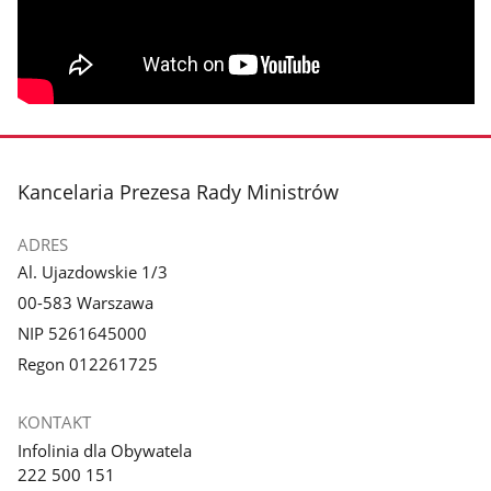
stopka
Kancelaria Prezesa Rady Ministrów
ADRES
Al. Ujazdowskie 1/3
00-583 Warszawa
NIP 5261645000
Regon 012261725
KONTAKT
Infolinia dla Obywatela
222 500 151