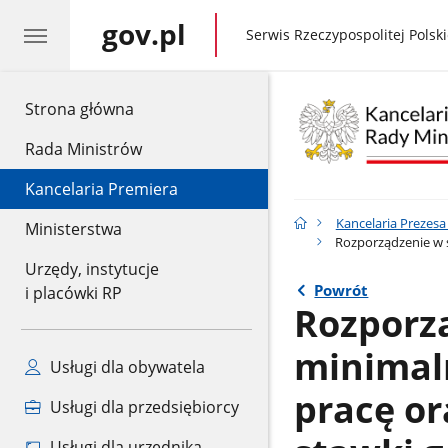
gov.pl
gov.pl
Serwis Rzeczypospolitej Polski
gov.pl
Strona główna
Rada Ministrów
Kancelaria Premiera
Kancelaria Prezes
Ministerstwa
Rozporządzenie w s
Urzędy, instytucje
Powrót
i placówki RP
Rozporz
minimal
Usługi dla obywatela
pracę or
Usługi dla przedsiębiorcy
Usługi dla urzędnika