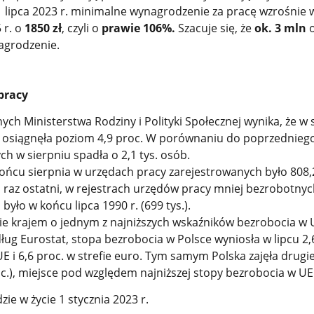
 lipca 2023 r. minimalne wynagrodzenie za pracę wzrośnie 
 r. o
1850 zł
, czyli o
prawie 106%.
Szacuje się, że
ok. 3 mln
o
agrodzenie.
pracy
ch Ministerstwa Rodziny i Polityki Społecznej wynika, że w 
 osiągnęła poziom 4,9 proc. W porównaniu do poprzednieg
ch w sierpniu spadła o 2,1 tys. osób.
ońcu sierpnia w urzędach pracy zarejestrowanych było 808,2
 raz ostatni, w rejestrach urzędów pracy mniej bezrobotnyc
było w końcu lipca 1990 r. (699 tys.).
ie krajem o jednym z najniższych wskaźników bezrobocia w 
ług Eurostat, stopa bezrobocia w Polsce wyniosła w lipcu 2,6
E i 6,6 proc. w strefie euro. Tym samym Polska zajęła drugie
c.), miejsce pod względem najniższej stopy bezrobocia w UE
ie w życie 1 stycznia 2023 r.