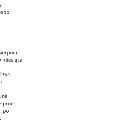
w
sób
sierpniu
o miesiąca
 tys.
h
Unii
 proc.,
, po
.