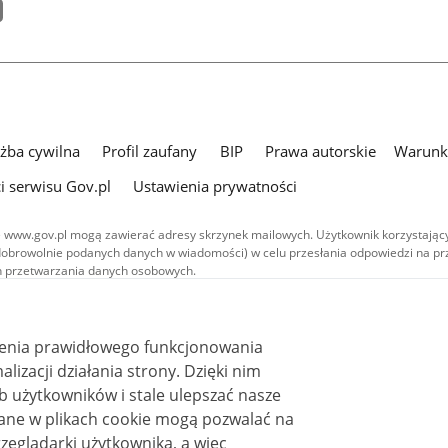
użba cywilna
Profil zaufany
BIP
Prawa autorskie
Warunki
i serwisu Gov.pl
Ustawienia prywatności
 www.gov.pl mogą zawierać adresy skrzynek mailowych. Użytkownik korzystający
dobrowolnie podanych danych w wiadomości) w celu przesłania odpowiedzi na prz
ach przetwarzania danych osobowych.
we publikowane w serwisie (z wyłączeniem treści audiowizualnych), są
 na licencji typu Creative Commons: uznanie autorstwa - na tych samych
 (CC BY-SA 4.0). Materiały audiowizualne, w tym zdjęcia, materiały audio i wideo
ienia prawidłowego funkcjonowania
ane na licencji typu Creative Commons: uznanie autorstwa użycie niekomercyjne 
i działania strony. Dzięki nim
ależnych 4.0 (CC BY-NC-ND 4.0), o ile nie jest to stwierdzone inaczej.
 użytkowników i stale ulepszać nasze
zeglądarki użytkownika, a więc