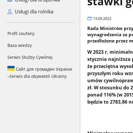
stawki g
Usługi dla rolnika
13.09.2022
Rada Ministrów prz
Profil zaufany
wynagrodzenia za pr
przedłożone przez mi
Baza wiedzy
W 2023 r. minimaln
Serwis Służby Cywilnej
stycznia najniższa p
że
przeciętna wyso
Сайт для громадян України
przyszłym roku wz
–
Serwis dla obywateli Ukrainy
umów cywilnoprawnyc
zł. W stosunku do 2
ponad 116% (w 2015 
będzie to 2783,86 n