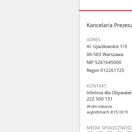
stopka
Kancelaria Prezes
ADRES
Al. Ujazdowskie 1/3
00-583 Warszawa
NIP 5261645000
Regon 012261725
KONTAKT
Infolinia dla Obywatel
222 500 151
W dni robocze
w godzinach: 8:15-16:15
MEDIA SPOŁECZNOŚC