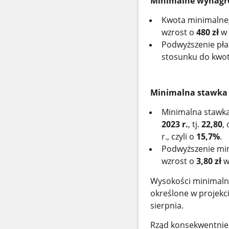
Minimalne wynagro
Kwota minimalne
wzrost o
480 zł
w 
Podwyższenie pła
stosunku do kwoty
Minimalna stawka
Minimalna stawk
2023 r.
, tj.
22,80
,
r., czyli o
15,7
%
.
Podwyższenie min
wzrost o
3,80 zł
w 
Wysokości minimalne
określone w
projekc
sierpnia.
Rząd konsekwentnie 