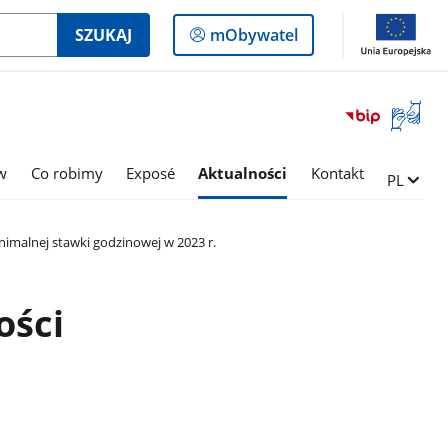
Logowanie
SZUKAJ
mObywatel
do
panelu
Otwórz
okno
z
tłumac
w
Co robimy
Exposé
Aktualności
Kontakt
Zmień ję
PL
języka
migowe
imalnej stawki godzinowej w 2023 r.
ości