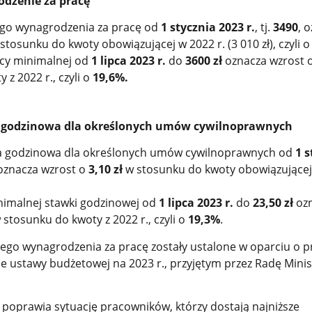
dzenie za pracę
go wynagrodzenia za pracę od
1 stycznia 2023 r.
, tj.
3490
, 
stosunku do kwoty obowiązującej w 2022 r. (3 010 zł), czyli 
cy minimalnej od
1 lipca 2023 r.
do
3600 zł
oznacza wzrost 
 z 2022 r., czyli o
19,6%
.
 godzinowa dla określonych umów cywilnoprawnych
a godzinowa dla określonych umów cywilnoprawnych od
1 s
 oznacza wzrost o
3,10
zł
w stosunku do kwoty obowiązującej
imalnej stawki godzinowej od
1 lipca 2023 r.
do
23,50
zł
oz
stosunku do kwoty z 2022 r., czyli o
19,3
%
.
go wynagrodzenia za pracę zostały ustalone w oparciu o 
ie ustawy budżetowej na 2023 r., przyjętym przez Radę Mini
poprawia sytuację pracowników, którzy dostają najniższe