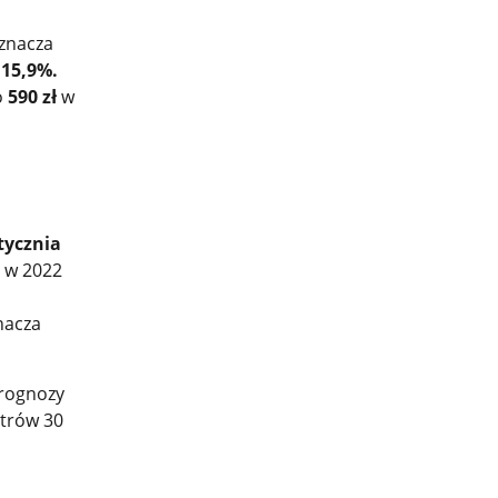
oznacza
o
15,9%.
o
590
zł
w
tycznia
 w 2022
nacza
prognozy
strów 30