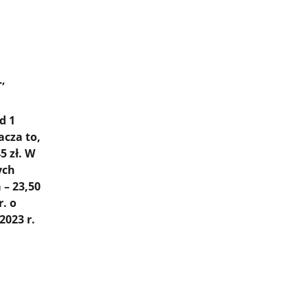
,
d 1
acza to,
5 zł.
W
ych
 – 23,50
r. o
2023 r.