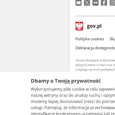
stopka
Strona
gov.pl
gov.pl
główna
gov.pl
Polityka cookies
Sł
Deklaracja dostępnośc
Strony dostępne w domenie
danych (adres e-mail oraz 
znajdują się w ich polityk
Treści teksto
Dbamy o Twoją prywatność
udostępniane
warunkach 4.0
Wykorzystujemy pliki cookie w celu zapewn
są udostępni
naszej witryny oraz do analizy ruchu i optymalizacj
bez utworów z
możemy lepiej dostosować treści do potrzeb
usługi. Pamiętaj, że informacje przechowywane w plikach cookie mogą pozwalać na
identyfikację konkretnego urządzenia lub pr