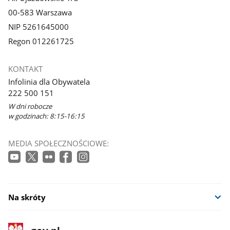
00-583 Warszawa
NIP 5261645000
Regon 012261725
KONTAKT
Infolinia dla Obywatela
222 500 151
W dni robocze
w godzinach: 8:15-16:15
MEDIA SPOŁECZNOŚCIOWE:
Na skróty
stopka
Strona