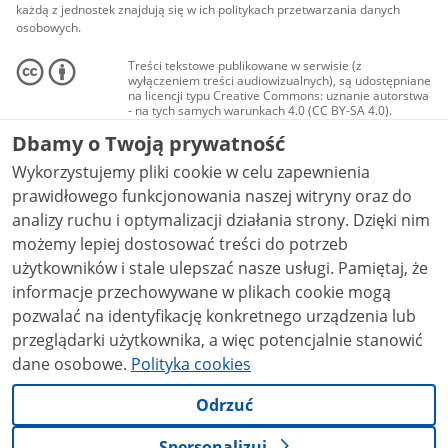
każdą z jednostek znajdują się w ich politykach przetwarzania danych
osobowych.
Treści tekstowe publikowane w serwisie (z
wyłączeniem treści audiowizualnych), są udostępniane
na licencji typu Creative Commons: uznanie autorstwa
- na tych samych warunkach 4.0 (CC BY-SA 4.0).
Materiały audiowizualne, w tym zdjęcia, materiały
Dbamy o Twoją prywatność
audio i wideo, są udostępniane na licencji typu
Creative Commons: uznanie autorstwa użycie
Wykorzystujemy pliki cookie w celu zapewnienia
niekomercyjne - bez utworów zależnych 4.0 (CC BY-
NC-ND 4.0), o ile nie jest to stwierdzone inaczej.
prawidłowego funkcjonowania naszej witryny oraz do
analizy ruchu i optymalizacji działania strony. Dzięki nim
możemy lepiej dostosować treści do potrzeb
użytkowników i stale ulepszać nasze usługi. Pamiętaj, że
informacje przechowywane w plikach cookie mogą
pozwalać na identyfikację konkretnego urządzenia lub
przeglądarki użytkownika, a więc potencjalnie stanowić
dane osobowe.
Polityka cookies
Odrzuć
Spersonalizuj