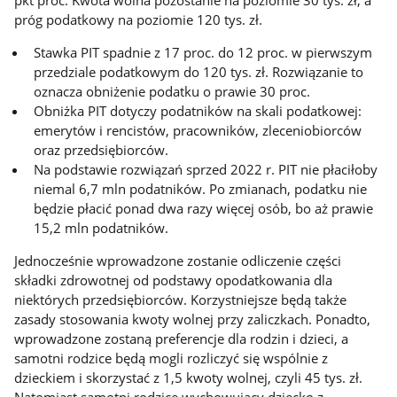
pkt proc. Kwota wolna pozostanie na poziomie 30 tys. zł, a
próg podatkowy na poziomie 120 tys. zł.
Stawka PIT spadnie z 17 proc. do 12 proc. w pierwszym
przedziale podatkowym do 120 tys. zł. Rozwiązanie to
oznacza obniżenie podatku o prawie 30 proc.
Obniżka PIT dotyczy podatników na skali podatkowej:
emerytów i rencistów, pracowników, zleceniobiorców
oraz przedsiębiorców.
Na podstawie rozwiązań sprzed 2022 r. PIT nie płaciłoby
niemal 6,7 mln podatników. Po zmianach, podatku nie
będzie płacić ponad dwa razy więcej osób, bo aż prawie
15,2 mln podatników.
Jednocześnie wprowadzone zostanie odliczenie części
składki zdrowotnej od podstawy opodatkowania dla
niektórych przedsiębiorców. Korzystniejsze będą także
zasady stosowania kwoty wolnej przy zaliczkach. Ponadto,
wprowadzone zostaną preferencje dla rodzin i dzieci, a
samotni rodzice będą mogli rozliczyć się wspólnie z
dzieckiem i skorzystać z 1,5 kwoty wolnej, czyli 45 tys. zł.
Natomiast samotni rodzice wychowujący dziecko z