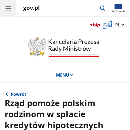
gov.pl
przejdź
do
wyszukiwar
Otwórz
Zmień 
PL
okno
z
tłumaczem
języka
migowego
MENU
Powrót
Rząd pomoże polskim
rodzinom w spłacie
kredytów hipotecznych