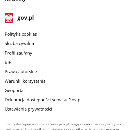
stopka
Strona
gov.pl
gov.pl
główna
gov.pl
Polityka cookies
Służba cywilna
Profil zaufany
BIP
Prawa autorskie
Warunki korzystania
Geoportal
Deklaracja dostępności serwisu Gov.pl
Ustawienia prywatności
Strony dostępne w domenie www.gov.pl mogą zawierać adresy skrzynek
mailowych. Użytkownik korzystający z odnośnika będącego adresem e-