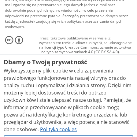
mail zgadza się na przetwarzanie jego danych (adres e-mail oraz
dobrowolnie podanych danych w wiadomości) w celu przesłania
odpowiedzi na przesłane pytania. Szczegóły przetwarzania danych przez
każdą z jednostek znajdują się w ich politykach przetwarzania danych
osobowych.
Treści tekstowe publikowane w serwisie (z
wyłączeniem treści audiowizualnych), są udostępniane
na licencji typu Creative Commons: uznanie autorstwa
- na tych samych warunkach 4.0 (CC BY-SA 4.0).
Materiały audiowizualne, w tym zdjęcia, materiały
Dbamy o Twoją prywatność
audio i wideo, są udostępniane na licencji typu
Creative Commons: uznanie autorstwa użycie
Wykorzystujemy pliki cookie w celu zapewnienia
niekomercyjne - bez utworów zależnych 4.0 (CC BY-
NC-ND 4.0), o ile nie jest to stwierdzone inaczej.
prawidłowego funkcjonowania naszej witryny oraz do
analizy ruchu i optymalizacji działania strony. Dzięki nim
możemy lepiej dostosować treści do potrzeb
użytkowników i stale ulepszać nasze usługi. Pamiętaj, że
informacje przechowywane w plikach cookie mogą
pozwalać na identyfikację konkretnego urządzenia lub
przeglądarki użytkownika, a więc potencjalnie stanowić
dane osobowe.
Polityka cookies