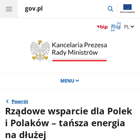
gov.pl
przejdź
do
wyszukiwar
Otwórz
Zmień 
PL
okno
z
tłumaczem
języka
migowego
MENU
Powrót
Rządowe wsparcie dla Polek
i Polaków – tańsza energia
na dłużej