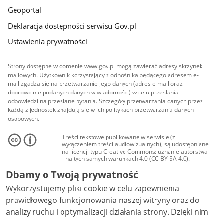
Geoportal
Deklaracja dostępności serwisu Gov.pl
Ustawienia prywatności
Strony dostępne w domenie www.gov.pl mogą zawierać adresy skrzynek
mailowych. Użytkownik korzystający z odnośnika będącego adresem e-
mail zgadza się na przetwarzanie jego danych (adres e-mail oraz
dobrowolnie podanych danych w wiadomości) w celu przesłania
odpowiedzi na przesłane pytania. Szczegóły przetwarzania danych przez
każdą z jednostek znajdują się w ich politykach przetwarzania danych
osobowych.
Treści tekstowe publikowane w serwisie (z
wyłączeniem treści audiowizualnych), są udostępniane
na licencji typu Creative Commons: uznanie autorstwa
- na tych samych warunkach 4.0 (CC BY-SA 4.0).
Materiały audiowizualne, w tym zdjęcia, materiały
Dbamy o Twoją prywatność
audio i wideo, są udostępniane na licencji typu
Creative Commons: uznanie autorstwa użycie
Wykorzystujemy pliki cookie w celu zapewnienia
niekomercyjne - bez utworów zależnych 4.0 (CC BY-
NC-ND 4.0), o ile nie jest to stwierdzone inaczej.
prawidłowego funkcjonowania naszej witryny oraz do
analizy ruchu i optymalizacji działania strony. Dzięki nim