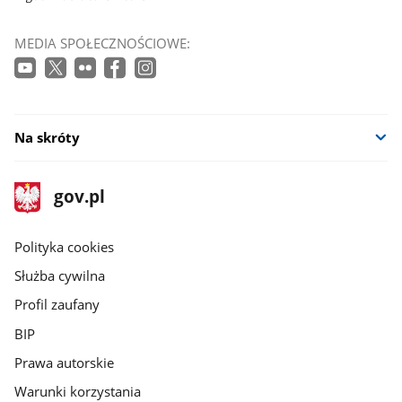
MEDIA SPOŁECZNOŚCIOWE:
Na skróty
stopka
Strona
gov.pl
gov.pl
główna
gov.pl
Polityka cookies
Służba cywilna
Profil zaufany
BIP
Prawa autorskie
Warunki korzystania