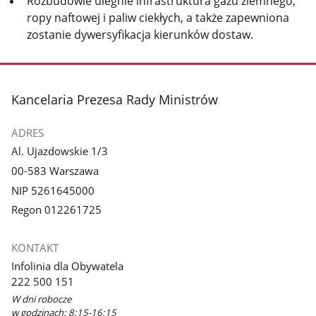
Rozbudowie ulegnie infrastruktura gazu ziemnego,
ropy naftowej i paliw ciekłych, a także zapewniona
zostanie dywersyfikacja kierunków dostaw.
stopka
Kancelaria Prezesa Rady Ministrów
ADRES
Al. Ujazdowskie 1/3
00-583 Warszawa
NIP 5261645000
Regon 012261725
KONTAKT
Infolinia dla Obywatela
222 500 151
W dni robocze
w godzinach: 8:15-16:15