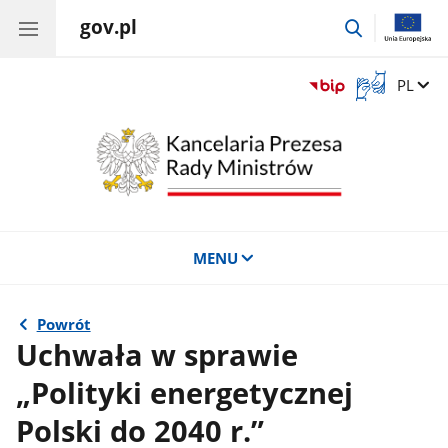
gov.pl
przejdź
do
wyszukiwar
Otwórz
Zmień 
PL
okno
z
tłumaczem
języka
migowego
MENU
Powrót
Uchwała w sprawie
„Polityki energetycznej
Polski do 2040 r.”