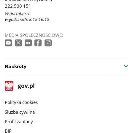
222 500 151
W dni robocze
w godzinach: 8:15-16:15
MEDIA SPOŁECZNOŚCIOWE:
Na skróty
stopka
Strona
gov.pl
gov.pl
główna
gov.pl
Polityka cookies
Służba cywilna
Profil zaufany
BIP