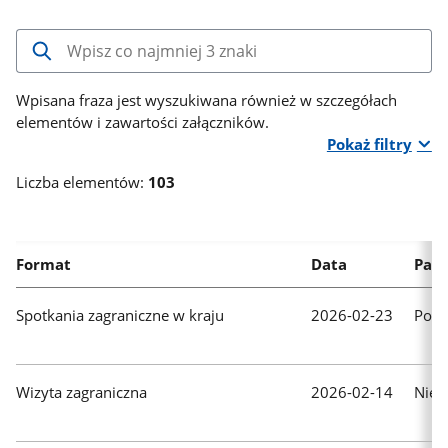
Wpisz
co
najmniej
Wpisana fraza jest wyszukiwana również w szczegółach
3
elementów i zawartości załączników.
znaki,
Pokaż filtry
aby
Liczba elementów:
103
rozpocząć
wyszukiwanie.
Wyniki
pojawią
Format
Data
Pań
się
automatycznie.
Spotkania zagraniczne w kraju
2026-02-23
Pols
Wizyta zagraniczna
2026-02-14
Nie