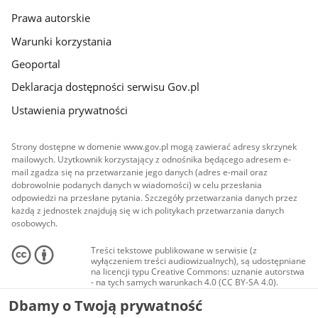
Prawa autorskie
Warunki korzystania
Geoportal
Deklaracja dostępności serwisu Gov.pl
Ustawienia prywatności
Strony dostępne w domenie www.gov.pl mogą zawierać adresy skrzynek
mailowych. Użytkownik korzystający z odnośnika będącego adresem e-
mail zgadza się na przetwarzanie jego danych (adres e-mail oraz
dobrowolnie podanych danych w wiadomości) w celu przesłania
odpowiedzi na przesłane pytania. Szczegóły przetwarzania danych przez
każdą z jednostek znajdują się w ich politykach przetwarzania danych
osobowych.
Treści tekstowe publikowane w serwisie (z
wyłączeniem treści audiowizualnych), są udostępniane
na licencji typu Creative Commons: uznanie autorstwa
- na tych samych warunkach 4.0 (CC BY-SA 4.0).
Materiały audiowizualne, w tym zdjęcia, materiały
Dbamy o Twoją prywatność
audio i wideo, są udostępniane na licencji typu
Creative Commons: uznanie autorstwa użycie