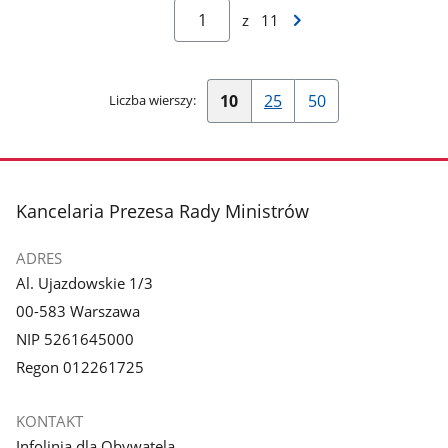
Następna
z
11
strona
wyników
10
25
50
Liczba wierszy:
Pokaż
Pokaż
Pokaż
10
25
50
wierszy
wierszy
wierszy
na
na
na
stopka
Kancelaria Prezesa Rady Ministrów
stronę
stronę
stronę
ADRES
Al. Ujazdowskie 1/3
00-583 Warszawa
NIP 5261645000
Regon 012261725
KONTAKT
Infolinia dla Obywatela