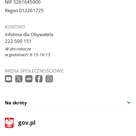
NIP 5261645000
Regon 012261725
KONTAKT
Infolinia dla Obywatela
222 500 151
W dni robocze
w godzinach: 8:15-16:15
MEDIA SPOŁECZNOŚCIOWE:
Na skróty
stopka
Strona
gov.pl
gov.pl
główna