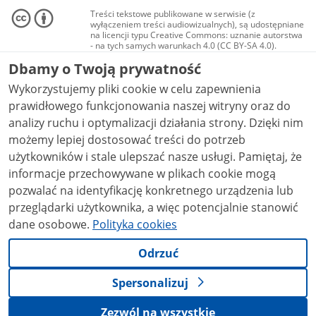
Treści tekstowe publikowane w serwisie (z
wyłączeniem treści audiowizualnych), są udostępniane
na licencji typu Creative Commons: uznanie autorstwa
- na tych samych warunkach 4.0 (CC BY-SA 4.0).
Materiały audiowizualne, w tym zdjęcia, materiały
Dbamy o Twoją prywatność
audio i wideo, są udostępniane na licencji typu
Creative Commons: uznanie autorstwa użycie
Wykorzystujemy pliki cookie w celu zapewnienia
niekomercyjne - bez utworów zależnych 4.0 (CC BY-
NC-ND 4.0), o ile nie jest to stwierdzone inaczej.
prawidłowego funkcjonowania naszej witryny oraz do
analizy ruchu i optymalizacji działania strony. Dzięki nim
możemy lepiej dostosować treści do potrzeb
użytkowników i stale ulepszać nasze usługi. Pamiętaj, że
informacje przechowywane w plikach cookie mogą
pozwalać na identyfikację konkretnego urządzenia lub
przeglądarki użytkownika, a więc potencjalnie stanowić
dane osobowe.
Polityka cookies
Odrzuć
Spersonalizuj
Zezwól na wszystkie