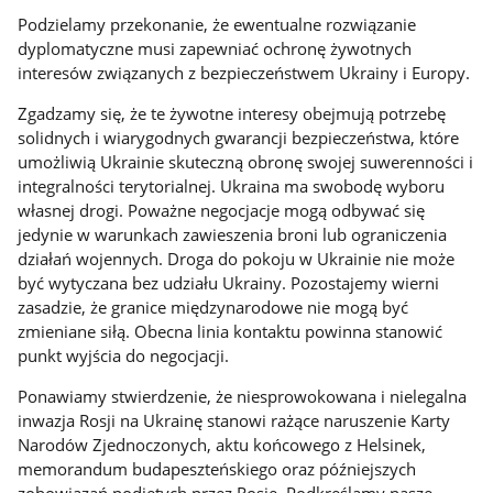
Podzielamy przekonanie, że ewentualne rozwiązanie
dyplomatyczne musi zapewniać ochronę żywotnych
interesów związanych z bezpieczeństwem Ukrainy i Europy.
Zgadzamy się, że te żywotne interesy obejmują potrzebę
solidnych i wiarygodnych gwarancji bezpieczeństwa, które
umożliwią Ukrainie skuteczną obronę swojej suwerenności i
integralności terytorialnej. Ukraina ma swobodę wyboru
własnej drogi. Poważne negocjacje mogą odbywać się
jedynie w warunkach zawieszenia broni lub ograniczenia
działań wojennych. Droga do pokoju w Ukrainie nie może
być wytyczana bez udziału Ukrainy. Pozostajemy wierni
zasadzie, że granice międzynarodowe nie mogą być
zmieniane siłą. Obecna linia kontaktu powinna stanowić
punkt wyjścia do negocjacji.
Ponawiamy stwierdzenie, że niesprowokowana i nielegalna
inwazja Rosji na Ukrainę stanowi rażące naruszenie Karty
Narodów Zjednoczonych, aktu końcowego z Helsinek,
memorandum budapeszteńskiego oraz późniejszych
zobowiązań podjętych przez Rosję. Podkreślamy nasze