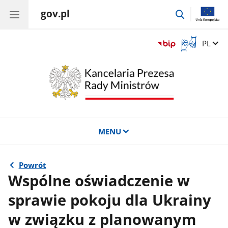
gov.pl
przejdź
do
wyszukiwar
Otwórz
Zmień 
PL
okno
z
tłumaczem
języka
migowego
MENU
Powrót
Wspólne oświadczenie w
sprawie pokoju dla Ukrainy
w związku z planowanym