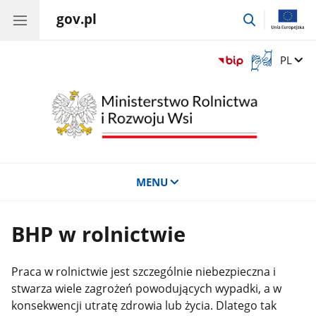
gov.pl
przejdź
do
wyszukiwar
Otwórz
Zmień 
PL
okno
z
tłumaczem
języka
migowego
MENU
BHP w rolnictwie
Praca w rolnictwie jest szczególnie niebezpieczna i
stwarza wiele zagrożeń powodujących wypadki, a w
konsekwencji utratę zdrowia lub życia. Dlatego tak