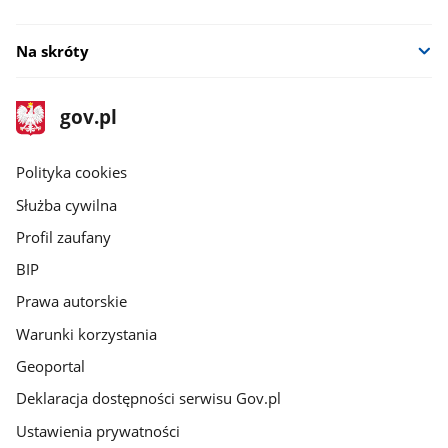
Na skróty
stopka
Strona
gov.pl
gov.pl
główna
gov.pl
Polityka cookies
Służba cywilna
Profil zaufany
BIP
Prawa autorskie
Warunki korzystania
Geoportal
Deklaracja dostępności serwisu Gov.pl
Ustawienia prywatności