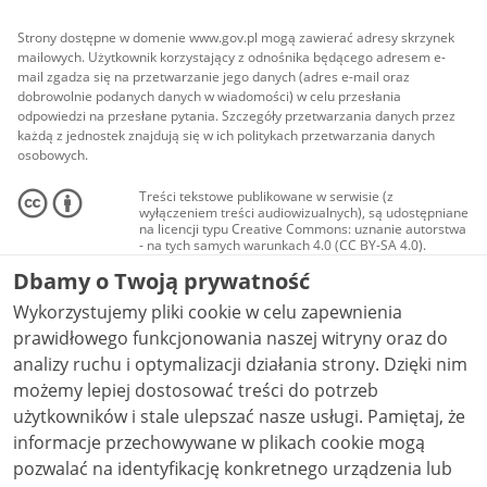
Strony dostępne w domenie www.gov.pl mogą zawierać adresy skrzynek
mailowych. Użytkownik korzystający z odnośnika będącego adresem e-
mail zgadza się na przetwarzanie jego danych (adres e-mail oraz
dobrowolnie podanych danych w wiadomości) w celu przesłania
odpowiedzi na przesłane pytania. Szczegóły przetwarzania danych przez
każdą z jednostek znajdują się w ich politykach przetwarzania danych
osobowych.
Treści tekstowe publikowane w serwisie (z
wyłączeniem treści audiowizualnych), są udostępniane
na licencji typu Creative Commons: uznanie autorstwa
- na tych samych warunkach 4.0 (CC BY-SA 4.0).
Materiały audiowizualne, w tym zdjęcia, materiały
Dbamy o Twoją prywatność
audio i wideo, są udostępniane na licencji typu
Creative Commons: uznanie autorstwa użycie
Wykorzystujemy pliki cookie w celu zapewnienia
niekomercyjne - bez utworów zależnych 4.0 (CC BY-
NC-ND 4.0), o ile nie jest to stwierdzone inaczej.
prawidłowego funkcjonowania naszej witryny oraz do
analizy ruchu i optymalizacji działania strony. Dzięki nim
możemy lepiej dostosować treści do potrzeb
użytkowników i stale ulepszać nasze usługi. Pamiętaj, że
informacje przechowywane w plikach cookie mogą
pozwalać na identyfikację konkretnego urządzenia lub