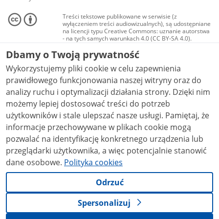
Treści tekstowe publikowane w serwisie (z
wyłączeniem treści audiowizualnych), są udostępniane
na licencji typu Creative Commons: uznanie autorstwa
- na tych samych warunkach 4.0 (CC BY-SA 4.0).
Materiały audiowizualne, w tym zdjęcia, materiały
Dbamy o Twoją prywatność
audio i wideo, są udostępniane na licencji typu
Creative Commons: uznanie autorstwa użycie
Wykorzystujemy pliki cookie w celu zapewnienia
niekomercyjne - bez utworów zależnych 4.0 (CC BY-
NC-ND 4.0), o ile nie jest to stwierdzone inaczej.
prawidłowego funkcjonowania naszej witryny oraz do
analizy ruchu i optymalizacji działania strony. Dzięki nim
możemy lepiej dostosować treści do potrzeb
użytkowników i stale ulepszać nasze usługi. Pamiętaj, że
informacje przechowywane w plikach cookie mogą
pozwalać na identyfikację konkretnego urządzenia lub
przeglądarki użytkownika, a więc potencjalnie stanowić
dane osobowe.
Polityka cookies
Odrzuć
Spersonalizuj