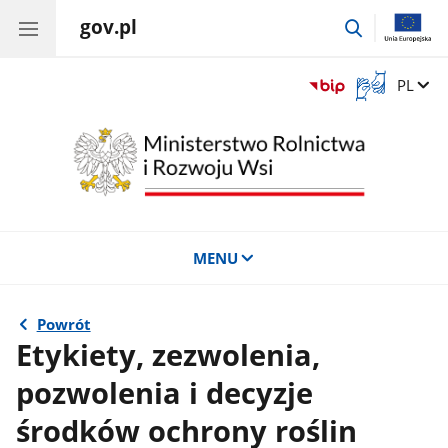
gov.pl
przejdź
do
wyszukiwar
Otwórz
Zmień 
PL
okno
z
tłumaczem
języka
migowego
MENU
Powrót
Etykiety, zezwolenia,
pozwolenia i decyzje
środków ochrony roślin