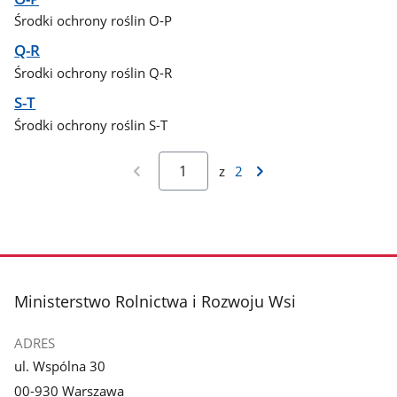
Środki ochrony roślin O-P
Q-R
Środki ochrony roślin Q-R
S-T
Środki ochrony roślin S-T
z
2
stopka
Ministerstwo Rolnictwa i Rozwoju Wsi
ADRES
ul. Wspólna 30
00-930 Warszawa