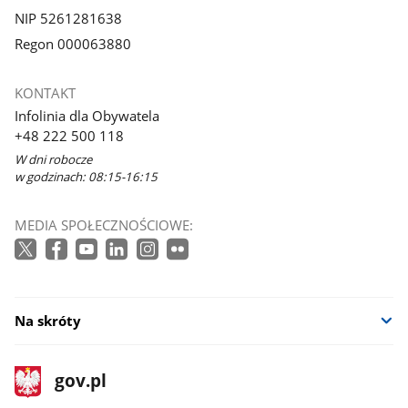
NIP 5261281638
Regon 000063880
KONTAKT
Infolinia dla Obywatela
+48 222 500 118
W dni robocze
w godzinach: 08:15-16:15
MEDIA SPOŁECZNOŚCIOWE:
Na skróty
stopka
Strona
gov.pl
gov.pl
główna