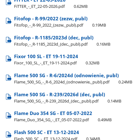
FiTTER​_-​_ET​_22-05-2026.pdf
0.62MB
Fitofop - R-99/2022 (zezw, publ)
Fitofop​_-​_R-99​_2022​_(zezw,​_publ).pdf
0.19MB
Fitofop - R-1185/2023d (dec, publ)
Fitofop​_-​_R-1185​_2023d​_(dec,​_publ).pdf
0.16MB
Fixor 100 SL - ET 19-11-2024
Fixor​_100​_SL​_-​_ET​_19-11-2024.pdf
0.32MB
Flame 500 SG - R-6/2024d (odnowienie, publ)
Flame​_500​_SG​_-​_R-6​_2024d​_(odnowienie,​_publ).pdf
0.24MB
Flame 500 SG - R-239/2026d (dec, publ)
Flame​_500​_SG​_-​_R-239​_2026d​_(dec,​_publ).pdf
0.14MB
Flame Duo 354 SG - ET 05-07-2022
Flame​_Duo​_354​_SG​_-​_ET​_05-07-2022.pdf
0.49MB
Flash 500 SC - ET 13-12-2024
Flash​_500​_SC​_-​_ET​_13-12-2024.pdf
0.34MB