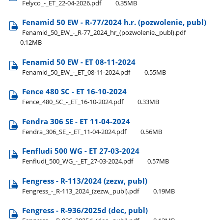
Felyco​_-​_ET​_22-04-2026.pdf
0.35MB
Fenamid 50 EW - R-77/2024 h.r. (pozwolenie, publ)
Fenamid​_50​_EW​_-​_R-77​_2024​_hr​_(pozwolenie,​_publ).pdf
0.12MB
Fenamid 50 EW - ET 08-11-2024
Fenamid​_50​_EW​_-​_ET​_08-11-2024.pdf
0.55MB
Fence 480 SC - ET 16-10-2024
Fence​_480​_SC​_-​_ET​_16-10-2024.pdf
0.33MB
Fendra 306 SE - ET 11-04-2024
Fendra​_306​_SE​_-​_ET​_11-04-2024.pdf
0.56MB
Fenfludi 500 WG - ET 27-03-2024
Fenfludi​_500​_WG​_-​_ET​_27-03-2024.pdf
0.57MB
Fengress - R-113/2024 (zezw, publ)
Fengress​_-​_R-113​_2024​_(zezw,​_publ).pdf
0.19MB
Fengress - R-936/2025d (dec, publ)