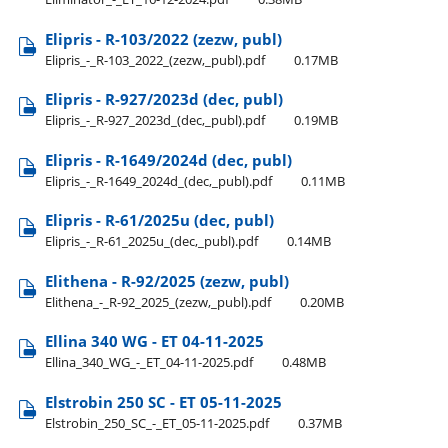
Elipris - R-103/2022 (zezw, publ)
Elipris​_-​_R-103​_2022​_(zezw,​_publ).pdf
0.17MB
Elipris - R-927/2023d (dec, publ)
Elipris​_-​_R-927​_2023d​_(dec,​_publ).pdf
0.19MB
Elipris - R-1649/2024d (dec, publ)
Elipris​_-​_R-1649​_2024d​_(dec,​_publ).pdf
0.11MB
Elipris - R-61/2025u (dec, publ)
Elipris​_-​_R-61​_2025u​_(dec,​_publ).pdf
0.14MB
Elithena - R-92/2025 (zezw, publ)
Elithena​_-​_R-92​_2025​_(zezw,​_publ).pdf
0.20MB
Ellina 340 WG - ET 04-11-2025
Ellina​_340​_WG​_-​_ET​_04-11-2025.pdf
0.48MB
Elstrobin 250 SC - ET 05-11-2025
Elstrobin​_250​_SC​_-​_ET​_05-11-2025.pdf
0.37MB