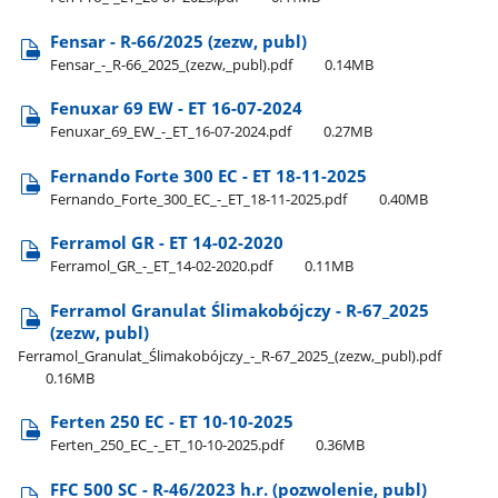
Fensar - R-66/2025 (zezw, publ)
Fensar​_-​_R-66​_2025​_(zezw,​_publ).pdf
0.14MB
Fenuxar 69 EW - ET 16-07-2024
Fenuxar​_69​_EW​_-​_ET​_16-07-2024.pdf
0.27MB
Fernando Forte 300 EC - ET 18-11-2025
Fernando​_Forte​_300​_EC​_-​_ET​_18-11-2025.pdf
0.40MB
Ferramol GR - ET 14-02-2020
Ferramol​_GR​_-​_ET​_14-02-2020.pdf
0.11MB
Ferramol Granulat Ślimakobójczy - R-67​_2025
(zezw, publ)
Ferramol​_Granulat​_Ślimakobójczy​_-​_R-67​_2025​_(zezw,​_publ).pdf
0.16MB
Ferten 250 EC - ET 10-10-2025
Ferten​_250​_EC​_-​_ET​_10-10-2025.pdf
0.36MB
FFC 500 SC - R-46/2023 h.r. (pozwolenie, publ)