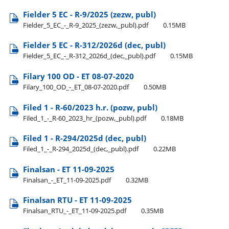
Fielder 5 EC - R-9/2025 (zezw, publ)
Fielder​_5​_EC​_-​_R-9​_2025​_(zezw,​_publ).pdf
0.15MB
Fielder 5 EC - R-312/2026d (dec, publ)
Fielder​_5​_EC​_-​_R-312​_2026d​_(dec,​_publ).pdf
0.15MB
Filary 100 OD - ET 08-07-2020
Filary​_100​_OD​_-​_ET​_08-07-2020.pdf
0.50MB
Filed 1 - R-60/2023 h.r. (pozw, publ)
Filed​_1​_-​_R-60​_2023​_hr​_(pozw,​_publ).pdf
0.18MB
Filed 1 - R-294/2025d (dec, publ)
Filed​_1​_-​_R-294​_2025d​_(dec,​_publ).pdf
0.22MB
Finalsan - ET 11-09-2025
Finalsan​_-​_ET​_11-09-2025.pdf
0.32MB
Finalsan RTU - ET 11-09-2025
Finalsan​_RTU​_-​_ET​_11-09-2025.pdf
0.35MB