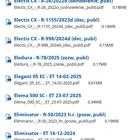
Electis CX - R-26/2022o (odnowienie, publ)
Electis​_CX​_-​_R-26​_2022o​_(odnowienie,​_publ).pdf
0.18MB
Electis CX - R-1155/2023d (dec, publ)
Electis​_CX​_-​_R-1155​_2023d​_(dec,​_publ).pdf
0.14MB
Electis CX - R-998/2024d (dec, publ)
Electis​_CX​_-​_R-998​_2024d​_(dec,​_publ).pdf
0.15MB
Eledura - R-78/2025 (zezw, publ)
Eledura​_-​_R-78​_2025​_(zezw,​_publ).pdf
0.17MB
Elegant 05 EC - ET 14-02-2025
Elegant​_05​_EC​_-​_ET​_14-02-2025.pdf
0.61MB
Elema 500 SC - ET 23-07-2025
Elema​_500​_SC​_-​_ET​_23-07-2025.pdf
0.34MB
Eliminator - R-50/2023 h.r. (pozw, publ)
Eliminator​_-​_R-50​_2023​_hr​_(pozw,​_publ).pdf
0.19MB
Eliminator - ET 16-12-2024
Eliminator​_-​_ET​_16-12-2024.pdf
0.38MB