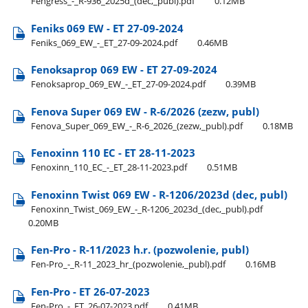
Fengress​_-​_R-936​_2025d​_(dec,​_publ).pdf
0.12MB
Feniks 069 EW - ET 27-09-2024
Feniks​_069​_EW​_-​_ET​_27-09-2024.pdf
0.46MB
Fenoksaprop 069 EW - ET 27-09-2024
Fenoksaprop​_069​_EW​_-​_ET​_27-09-2024.pdf
0.39MB
Fenova Super 069 EW - R-6/2026 (zezw, publ)
Fenova​_Super​_069​_EW​_-​_R-6​_2026​_(zezw,​_publ).pdf
0.18MB
Fenoxinn 110 EC - ET 28-11-2023
Fenoxinn​_110​_EC​_-​_ET​_28-11-2023.pdf
0.51MB
Fenoxinn Twist 069 EW - R-1206/2023d (dec, publ)
Fenoxinn​_Twist​_069​_EW​_-​_R-1206​_2023d​_(dec,​_publ).pdf
0.20MB
Fen-Pro - R-11/2023 h.r. (pozwolenie, publ)
Fen-Pro​_-​_R-11​_2023​_hr​_(pozwolenie,​_publ).pdf
0.16MB
Fen-Pro - ET 26-07-2023
Fen-Pro​_-​_ET​_26-07-2023.pdf
0.41MB