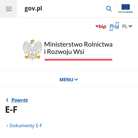
gov.pl
przejdź
do
wyszukiwar
Otwórz
Zmień 
PL
okno
z
tłumaczem
języka
migowego
MENU
Powrót
E-F
Dokumenty E-F