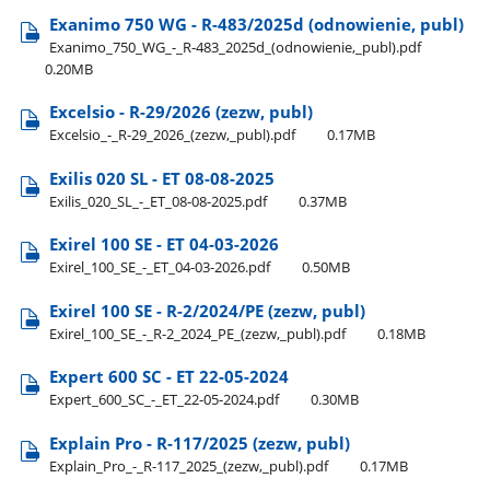
Exanimo 750 WG - R-483/2025d (odnowienie, publ)
Exanimo​_750​_WG​_-​_R-483​_2025d​_(odnowienie,​_publ).pdf
0.20MB
Excelsio - R-29/2026 (zezw, publ)
Excelsio​_-​_R-29​_2026​_(zezw,​_publ).pdf
0.17MB
Exilis 020 SL - ET 08-08-2025
Exilis​_020​_SL​_-​_ET​_08-08-2025.pdf
0.37MB
Exirel 100 SE - ET 04-03-2026
Exirel​_100​_SE​_-​_ET​_04-03-2026.pdf
0.50MB
Exirel 100 SE - R-2/2024/PE (zezw, publ)
Exirel​_100​_SE​_-​_R-2​_2024​_PE​_(zezw,​_publ).pdf
0.18MB
Expert 600 SC - ET 22-05-2024
Expert​_600​_SC​_-​_ET​_22-05-2024.pdf
0.30MB
Explain Pro - R-117/2025 (zezw, publ)
Explain​_Pro​_-​_R-117​_2025​_(zezw,​_publ).pdf
0.17MB