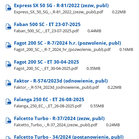
Express SX 50 SG - R-81/2022 (zezw, publ)
Express​_SX​_50​_SG​_-​_R-81​_2022​_(zezw,​_publ).pdf
0.22MB
Faban 500 SC - ET 23-07-2025
Faban​_500​_SC​_-​_ET​_23-07-2025.pdf
0.44MB
Fagot 200 SC - R-7/2024 h.r. (pozwolenie, publ)
Fagot​_200​_SC​_-​_R-7​_2024​_hr​_(pozwolenie,​_publ).pdf
0.16MB
Fagot 200 SC - ET 30-04-2025
Fagot​_200​_SC​_-​_ET​_30-04-2025.pdf
0.35MB
Faktor - R-574/2023d (odnowienie, publ)
Faktor​_-​_R-574​_2023d​_(odnowienie,​_publ).pdf
0.22MB
Falanga 250 EC - ET 26-08-2025
Falanga​_250​_EC​_-​_ET​_26-08-2025.pdf
0.55MB
Falcetto Turbo - R-37/2024 (zezw, publ)
Falcetto​_Turbo​_-​_R-37​_2024​_(zezw,​_publ).pdf
0.24MB
Falcetto Turbo - 34/2024 (postanowienie, publ)