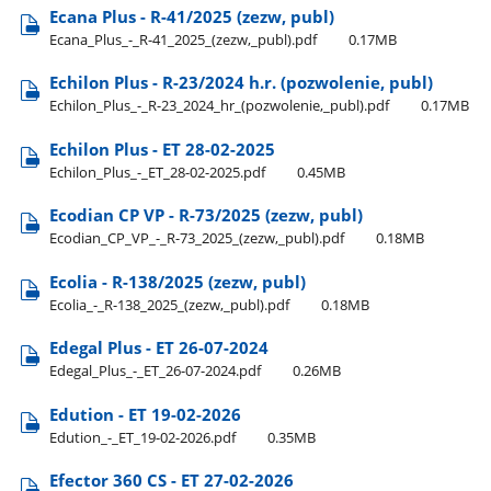
Ecana Plus - R-41/2025 (zezw, publ)
Ecana​_Plus​_-​_R-41​_2025​_(zezw,​_publ).pdf
0.17MB
Echilon Plus - R-23/2024 h.r. (pozwolenie, publ)
Echilon​_Plus​_-​_R-23​_2024​_hr​_(pozwolenie,​_publ).pdf
0.17MB
Echilon Plus - ET 28-02-2025
Echilon​_Plus​_-​_ET​_28-02-2025.pdf
0.45MB
Ecodian CP VP - R-73/2025 (zezw, publ)
Ecodian​_CP​_VP​_-​_R-73​_2025​_(zezw,​_publ).pdf
0.18MB
Ecolia - R-138/2025 (zezw, publ)
Ecolia​_-​_R-138​_2025​_(zezw,​_publ).pdf
0.18MB
Edegal Plus - ET 26-07-2024
Edegal​_Plus​_-​_ET​_26-07-2024.pdf
0.26MB
Edution - ET 19-02-2026
Edution​_-​_ET​_19-02-2026.pdf
0.35MB
Efector 360 CS - ET 27-02-2026