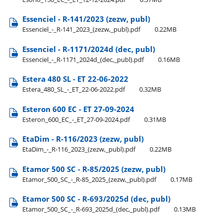
Essenciel - R-141/2023 (zezw, publ)
Essenciel​_-​_R-141​_2023​_(zezw,​_publ).pdf
0.22MB
Essenciel - R-1171/2024d (dec, publ)
Essenciel​_-​_R-1171​_2024d​_(dec,​_publ).pdf
0.16MB
Estera 480 SL - ET 22-06-2022
Estera​_480​_SL​_-​_ET​_22-06-2022.pdf
0.32MB
Esteron 600 EC - ET 27-09-2024
Esteron​_600​_EC​_-​_ET​_27-09-2024.pdf
0.31MB
EtaDim - R-116/2023 (zezw, publ)
EtaDim​_-​_R-116​_2023​_(zezw,​_publ).pdf
0.22MB
Etamor 500 SC - R-85/2025 (zezw, publ)
Etamor​_500​_SC​_-​_R-85​_2025​_(zezw,​_publ).pdf
0.17MB
Etamor 500 SC - R-693/2025d (dec, publ)
Etamor​_500​_SC​_-​_R-693​_2025d​_(dec,​_publ).pdf
0.13MB