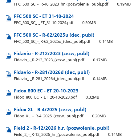
FFC​_500​_SC​_-​_R-46​_2023​_hr​_(pozwolenie,​_publ).pdf
0.19MB
FFC 500 SC - ET 31-10-2024
FFC​_500​_SC​_-​_ET​_31-10-2024.pdf
0.50MB
FFC 500 SC - R-62/2025u (dec, publ)
FFC​_500​_SC​_-​_R-62​_2025u​_(dec,​_publ).pdf
0.14MB
Fidavio - R-212/2023 (zezw, publ)
Fidavio​_-​_R-212​_2023​_(zezw,​_publ).pdf
0.17MB
Fidavio - R-281/2026d (dec, publ)
Fidavio​_-​_R-281​_2026d​_(dec,​_publ).pdf
0.14MB
Fidox 800 EC - ET 20-10-2023
Fidox​_800​_EC​_-​_ET​_20-10-2023.pdf
0.32MB
Fidox XL - R-4/2025 (zezw, publ)
Fidox​_XL​_-​_R-4​_2025​_(zezw,​_publ).pdf
0.20MB
Field 2 - R-12/2026 h.r. (pozwolenie, publ)
Field​_2​_-​_R-12​_2026​_hr​_(pozwolenie,​_publ).pdf
0.14MB