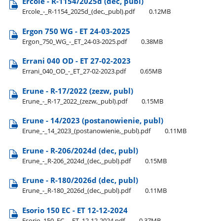
Ercole - R-1154/2025d (dec, publ)
Ercole​_-​_R-1154​_2025d​_(dec,​_publ).pdf
0.12MB
Ergon 750 WG - ET 24-03-2025
Ergon​_750​_WG​_-​_ET​_24-03-2025.pdf
0.38MB
Errani 040 OD - ET 27-02-2023
Errani​_040​_OD​_-​_ET​_27-02-2023.pdf
0.65MB
Erune - R-17/2022 (zezw, publ)
Erune​_-​_R-17​_2022​_(zezw,​_publ).pdf
0.15MB
Erune - 14/2023 (postanowienie, publ)
Erune​_-​_14​_2023​_(postanowienie,​_publ).pdf
0.11MB
Erune - R-206/2024d (dec, publ)
Erune​_-​_R-206​_2024d​_(dec,​_publ).pdf
0.15MB
Erune - R-180/2026d (dec, publ)
Erune​_-​_R-180​_2026d​_(dec,​_publ).pdf
0.11MB
Esorio 150 EC - ET 12-12-2024
Esorio​_150​_EC​_-​_ET​_12-12-2024.pdf
0.37MB