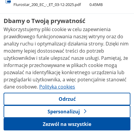
Flurostar​_200​_EC​_-​_ET​_03-12-2025.pdf
0.45MB
Flurostar Forte - R-69/2023 (zezw, publ)
Dbamy o Twoją prywatność
Flurostar​_Forte​_-​_R-69​_2023​_(zezw,​_publ).pdf
0.24MB
Wykorzystujemy pliki cookie w celu zapewnienia
Flurostar Forte - R-1034/2025d (dec, publ)
prawidłowego funkcjonowania naszej witryny oraz do
Flurostar​_Forte​_-​_R-1034​_2025d​_(dec,​_publ).pdf
0.15MB
analizy ruchu i optymalizacji działania strony. Dzięki nim
możemy lepiej dostosować treści do potrzeb
Flurostar Super SE - ET 30-11-2025
użytkowników i stale ulepszać nasze usługi. Pamiętaj, że
Flurostar​_Super​_SE​_-​_ET​_30-11-2025.pdf
0.69MB
informacje przechowywane w plikach cookie mogą
Fluroxane 200 EC - ET 18-01-2026
pozwalać na identyfikację konkretnego urządzenia lub
Fluroxane​_200​_EC​_-​_ET​_18-01-2026.pdf
0.32MB
przeglądarki użytkownika, a więc potencjalnie stanowić
dane osobowe.
Polityka cookies
Flutax 150 EC - ET 12-12-2024
Flutax​_150​_EC​_-​_ET​_12-12-2024.pdf
0.38MB
Odrzuć
Flutik 050 FS - ET 14-02-2026
Spersonalizuj
Flutik​_050​_FS​_-​_ET​_14-02-2026.pdf
0.74MB
Zezwól na wszystkie
Fluto 500 SC - ET 20-12-2024
Fluto​_500​_SC​_-​_ET​_20-12-2024.pdf
0.24MB