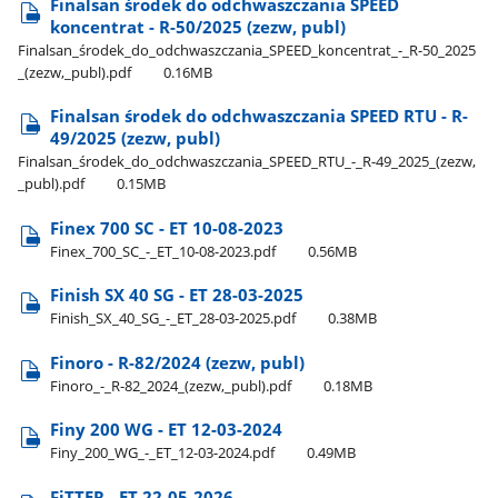
Finalsan środek do odchwaszczania SPEED
koncentrat - R-50/2025 (zezw, publ)
Finalsan​_środek​_do​_odchwaszczania​_SPEED​_koncentrat​_-​_R-50​_2025​
_(zezw,​_publ).pdf
0.16MB
Finalsan środek do odchwaszczania SPEED RTU - R-
49/2025 (zezw, publ)
Finalsan​_środek​_do​_odchwaszczania​_SPEED​_RTU​_-​_R-49​_2025​_(zezw,​
_publ).pdf
0.15MB
Finex 700 SC - ET 10-08-2023
Finex​_700​_SC​_-​_ET​_10-08-2023.pdf
0.56MB
Finish SX 40 SG - ET 28-03-2025
Finish​_SX​_40​_SG​_-​_ET​_28-03-2025.pdf
0.38MB
Finoro - R-82/2024 (zezw, publ)
Finoro​_-​_R-82​_2024​_(zezw,​_publ).pdf
0.18MB
Finy 200 WG - ET 12-03-2024
Finy​_200​_WG​_-​_ET​_12-03-2024.pdf
0.49MB
FiTTER - ET 22-05-2026