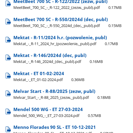
MeetBeet 700 SC - R-122/2022 (zezw, publ)
MeetBeet​_700​_SC​_-​_R-122​_2022​_(zezw,​_publ).pdf
0.17MB
MeetBeet 700 SC - R-550/2024d (dec, publ)
MeetBeet​_700​_SC​_-​_R-550​_2024d​_(dec,​_publ).pdf
0.15MB
Mektat - R-11/2024 h.r. (pozwolenie, publ)
Mektat​_-​_R-11​_2024​_hr​_(pozwolenie,​_publ).pdf
0.17MB
Mektat - R-146/2024d (dec, publ)
Mektat​_-​_R-146​_2024d​_(dec,​_publ).pdf
0.16MB
Mektat - ET 01-02-2024
Mektat​_-​_ET​_01-02-2024.pdf
0.36MB
Melvar Start - R-88/2025 (zezw, publ)
Melvar​_Start​_-​_R-88​_2025​_(zezw,​_publ).pdf
0.18MB
Mendel 500 WG - ET 27-03-2024
Mendel​_500​_WG​_-​_ET​_27-03-2024.pdf
0.57MB
Menno Florades 90 SL - ET 10-12-2021