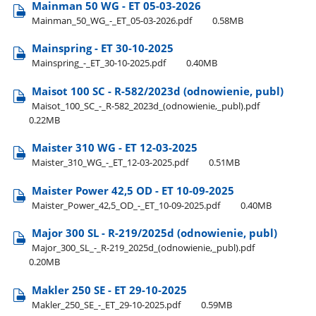
Mainman 50 WG - ET 05-03-2026
Mainman​_50​_WG​_-​_ET​_05-03-2026.pdf
0.58MB
Mainspring - ET 30-10-2025
Mainspring​_-​_ET​_30-10-2025.pdf
0.40MB
Maisot 100 SC - R-582/2023d (odnowienie, publ)
Maisot​_100​_SC​_-​_R-582​_2023d​_(odnowienie,​_publ).pdf
0.22MB
Maister 310 WG - ET 12-03-2025
Maister​_310​_WG​_-​_ET​_12-03-2025.pdf
0.51MB
Maister Power 42,5 OD - ET 10-09-2025
Maister​_Power​_42,5​_OD​_-​_ET​_10-09-2025.pdf
0.40MB
Major 300 SL - R-219/2025d (odnowienie, publ)
Major​_300​_SL​_-​_R-219​_2025d​_(odnowienie,​_publ).pdf
0.20MB
Makler 250 SE - ET 29-10-2025
Makler​_250​_SE​_-​_ET​_29-10-2025.pdf
0.59MB