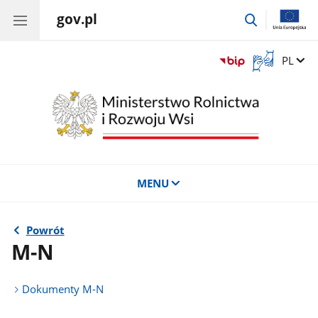
gov.pl
przejdź
do
wyszukiwar
Otwórz
Zmień 
PL
okno
z
tłumaczem
języka
migowego
MENU
Powrót
M-N
Dokumenty M-N