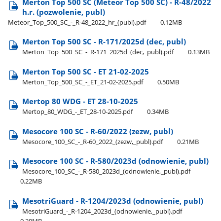
Merton Top 500 SC (Meteor Top 500 SC) - R-48/2022
h.r. (pozwolenie, publ)
Meteor​_Top​_500​_SC​_-​_R-48​_2022​_hr​_(publ).pdf
0.12MB
Merton Top 500 SC - R-171/2025d (dec, publ)
Merton​_Top​_500​_SC​_-​_R-171​_2025d​_(dec,​_publ).pdf
0.13MB
Merton Top 500 SC - ET 21-02-2025
Merton​_Top​_500​_SC​_-​_ET​_21-02-2025.pdf
0.50MB
Mertop 80 WDG - ET 28-10-2025
Mertop​_80​_WDG​_-​_ET​_28-10-2025.pdf
0.34MB
Mesocore 100 SC - R-60/2022 (zezw, publ)
Mesocore​_100​_SC​_-​_R-60​_2022​_(zezw,​_publ).pdf
0.21MB
Mesocore 100 SC - R-580/2023d (odnowienie, publ)
Mesocore​_100​_SC​_-​_R-580​_2023d​_(odnowienie,​_publ).pdf
0.22MB
MesotriGuard - R-1204/2023d (odnowienie, publ)
MesotriGuard​_-​_R-1204​_2023d​_(odnowienie,​_publ).pdf
0.20MB