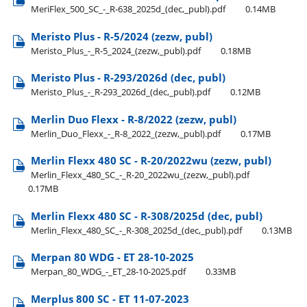
MeriFlex​_500​_SC​_-​_R-638​_2025d​_(dec,​_publ).pdf
0.14MB
Meristo Plus - R-5/2024 (zezw, publ)
Meristo​_Plus​_-​_R-5​_2024​_(zezw,​_publ).pdf
0.18MB
Meristo Plus - R-293/2026d (dec, publ)
Meristo​_Plus​_-​_R-293​_2026d​_(dec,​_publ).pdf
0.12MB
Merlin Duo Flexx - R-8/2022 (zezw, publ)
Merlin​_Duo​_Flexx​_-​_R-8​_2022​_(zezw,​_publ).pdf
0.17MB
Merlin Flexx 480 SC - R-20/2022wu (zezw, publ)
Merlin​_Flexx​_480​_SC​_-​_R-20​_2022wu​_(zezw,​_publ).pdf
0.17MB
Merlin Flexx 480 SC - R-308/2025d (dec, publ)
Merlin​_Flexx​_480​_SC​_-​_R-308​_2025d​_(dec,​_publ).pdf
0.13MB
Merpan 80 WDG - ET 28-10-2025
Merpan​_80​_WDG​_-​_ET​_28-10-2025.pdf
0.33MB
Merplus 800 SC - ET 11-07-2023