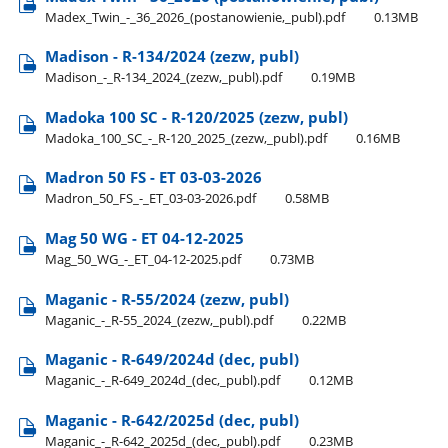
Madex​_Twin​_-​_36​_2026​_(postanowienie,​_publ).pdf
0.13MB
Madison - R-134/2024 (zezw, publ)
Madison​_-​_R-134​_2024​_(zezw,​_publ).pdf
0.19MB
Madoka 100 SC - R-120/2025 (zezw, publ)
Madoka​_100​_SC​_-​_R-120​_2025​_(zezw,​_publ).pdf
0.16MB
Madron 50 FS - ET 03-03-2026
Madron​_50​_FS​_-​_ET​_03-03-2026.pdf
0.58MB
Mag 50 WG - ET 04-12-2025
Mag​_50​_WG​_-​_ET​_04-12-2025.pdf
0.73MB
Maganic - R-55/2024 (zezw, publ)
Maganic​_-​_R-55​_2024​_(zezw,​_publ).pdf
0.22MB
Maganic - R-649/2024d (dec, publ)
Maganic​_-​_R-649​_2024d​_(dec,​_publ).pdf
0.12MB
Maganic - R-642/2025d (dec, publ)
Maganic​_-​_R-642​_2025d​_(dec,​_publ).pdf
0.23MB