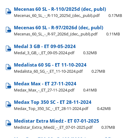
Mecenas 60 SL - R-110/2025d (dec, publ)
Mecenas​_60​_SL​_-​_R-110​_2025d​_(dec,​_publ).pdf
0.17MB
Mecenas 60 SL - R-97/2026d (dec, publ)
Mecenas​_60​_SL​_-​_R-97​_2026d​_(dec,​_publ).pdf
0.11MB
Medal 3 GB - ET 09-05-2024
Medal​_3​_GB​_-​_ET​_09-05-2024.pdf
0.32MB
Medalista 60 SG - ET 11-10-2024
Medalista​_60​_SG​_-​_ET​_11-10-2024.pdf
0.27MB
Medax Max - ET 27-11-2024
Medax​_Max​_-​_ET​_27-11-2024.pdf
0.41MB
Medax Top 350 SC - ET 28-11-2024
Medax​_Top​_350​_SC​_-​_ET​_28-11-2024.pdf
0.42MB
Medistar Extra Miedź - ET 07-01-2025
Medistar​_Extra​_Miedź​_-​_ET​_07-01-2025.pdf
0.37MB