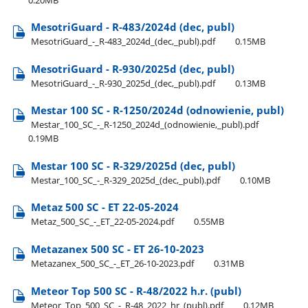
MesotriGuard - R-483/2024d (dec, publ)
MesotriGuard​_-​_R-483​_2024d​_(dec,​_publ).pdf
0.15MB
MesotriGuard - R-930/2025d (dec, publ)
MesotriGuard​_-​_R-930​_2025d​_(dec,​_publ).pdf
0.13MB
Mestar 100 SC - R-1250/2024d (odnowienie, publ)
Mestar​_100​_SC​_-​_R-1250​_2024d​_(odnowienie,​_publ).pdf
0.19MB
Mestar 100 SC - R-329/2025d (dec, publ)
Mestar​_100​_SC​_-​_R-329​_2025d​_(dec,​_publ).pdf
0.10MB
Metaz 500 SC - ET 22-05-2024
Metaz​_500​_SC​_-​_ET​_22-05-2024.pdf
0.55MB
Metazanex 500 SC - ET 26-10-2023
Metazanex​_500​_SC​_-​_ET​_26-10-2023.pdf
0.31MB
Meteor Top 500 SC - R-48/2022 h.r. (publ)
Meteor​_Top​_500​_SC​_-​_R-48​_2022​_hr​_(publ).pdf
0.12MB