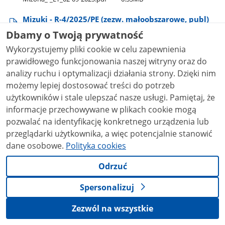
Mizuki - R-4/2025/PE (zezw. małoobszarowe, publ)
Mizuki​_-​_R-4​_2025​_PE​_(zezw​_małoobszarowe,​_publ).pdf
Dbamy o Twoją prywatność
0.16MB
Wykorzystujemy pliki cookie w celu zapewnienia
Mizuki - R-86/2024 (zezw, publ)
prawidłowego funkcjonowania naszej witryny oraz do
Mizuki​_-​_R-86​_2024​_(zezw,​_publ).pdf
0.22MB
analizy ruchu i optymalizacji działania strony. Dzięki nim
możemy lepiej dostosować treści do potrzeb
Mizuki - R-353/2025d (dec, publ)
użytkowników i stale ulepszać nasze usługi. Pamiętaj, że
Mizuki​_-​_R-353​_2025d​_(dec,​_publ).pdf
0.16MB
informacje przechowywane w plikach cookie mogą
Mizuki - R-882/2025d (dec, publ)
pozwalać na identyfikację konkretnego urządzenia lub
Mizuki​_-​_R-882​_2025d​_(dec,​_publ).pdf
0.17MB
przeglądarki użytkownika, a więc potencjalnie stanowić
dane osobowe.
Polityka cookies
Mlecz zast.nieprof - ET 02-09-2025
Mlecz​_zastnieprof​_-​_ET​_02-09-2025.pdf
0.33MB
Odrzuć
Mlecz zast.prof -ET 02-09-2025
Spersonalizuj
Mlecz​_zastprof​_-ET​_02-09-2025.pdf
0.34MB
Zezwól na wszystkie
Mniszek 02 GR - nawóz z odchwaszczaczem do
trawnika - ET 12-12-2023