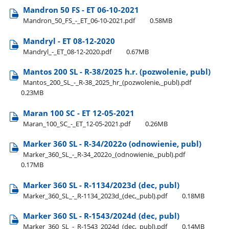
Mandron 50 FS - ET 06-10-2021
Mandron​_50​_FS​_-​_ET​_06-10-2021.pdf
0.58MB
Mandryl - ET 08-12-2020
Mandryl​_-​_ET​_08-12-2020.pdf
0.67MB
Mantos 200 SL - R-38/2025 h.r. (pozwolenie, publ)
Mantos​_200​_SL​_-​_R-38​_2025​_hr​_(pozwolenie,​_publ).pdf
0.23MB
Maran 100 SC - ET 12-05-2021
Maran​_100​_SC​_-​_ET​_12-05-2021.pdf
0.26MB
Marker 360 SL - R-34/2022o (odnowienie, publ)
Marker​_360​_SL​_-​_R-34​_2022o​_(odnowienie,​_publ).pdf
0.17MB
Marker 360 SL - R-1134/2023d (dec, publ)
Marker​_360​_SL​_-​_R-1134​_2023d​_(dec,​_publ).pdf
0.18MB
Marker 360 SL - R-1543/2024d (dec, publ)
Marker​_360​_SL​_-​_R-1543​_2024d​_(dec,​_publ).pdf
0.14MB