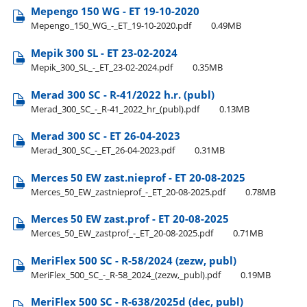
Mepengo 150 WG - ET 19-10-2020
Mepengo​_150​_WG​_-​_ET​_19-10-2020.pdf
0.49MB
Mepik 300 SL - ET 23-02-2024
Mepik​_300​_SL​_-​_ET​_23-02-2024.pdf
0.35MB
Merad 300 SC - R-41/2022 h.r. (publ)
Merad​_300​_SC​_-​_R-41​_2022​_hr​_(publ).pdf
0.13MB
Merad 300 SC - ET 26-04-2023
Merad​_300​_SC​_-​_ET​_26-04-2023.pdf
0.31MB
Merces 50 EW zast.nieprof - ET 20-08-2025
Merces​_50​_EW​_zastnieprof​_-​_ET​_20-08-2025.pdf
0.78MB
Merces 50 EW zast.prof - ET 20-08-2025
Merces​_50​_EW​_zastprof​_-​_ET​_20-08-2025.pdf
0.71MB
MeriFlex 500 SC - R-58/2024 (zezw, publ)
MeriFlex​_500​_SC​_-​_R-58​_2024​_(zezw,​_publ).pdf
0.19MB
MeriFlex 500 SC - R-638/2025d (dec, publ)