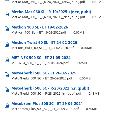
Metko-Mat​_060​_SL​_-​_R-24​_2024​_(zezw,​_publ).pdf
0.18MB
Metko-Mat 060 SL - R-10/2025u (dec, publ)
Metko-Mat​_060​_SL​_-​_R-10​_2025u​_(dec,​_publ).pdf
0.16MB
Metkon 100 SL - ET 19-02-2026
Metkon​_100​_SL​_-​_ET​_19-02-2026.pdf
0.65MB
Metkon Twist 60 SL - ET 24-02-2026
Metkon​_Twist​_60​_SL​_-​_ET​_24-02-2026.pdf
0.40MB
MET-NEX 500 SC - ET 21-05-2024
MET-NEX​_500​_SC​_-​_ET​_21-05-2024.pdf
0.32MB
Meto4herbi 500 SC - ET 26-02-2025
Meto4herbi​_500​_SC​_-​_ET​_26-02-2025.pdf
0.56MB
Meto4herbi 500 SC - R-23/2022 h.r. (publ)
Meto4herbi​_500​_SC​_-​_R-23​_2022​_hr​_(publ).pdf
0.13MB
Metobrom Plus 500 SC - ET 29-09-2021
Metobrom​_Plus​_500​_SC​_-​_ET​_29-09-2021.pdf
0.50MB