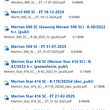
Merplus​_800​_SC​_-​_ET​_11-07-2023.pdf
0.44MB
Mertil 600 SC - ET 18-12-2024
Mertil​_600​_SC​_-​_ET​_18-12-2024.pdf
0.55MB
Merton 500 SC (dawniej Meteor 500 SC) - R-38/2022
h.r. (publ)
Meteor​_500​_SC​_-​_R-38​_2022​_hr​_(publ).pdf
0.13MB
Merton 500 SC - ET 31-07-2025
Merton​_500​_SC​_-​_ET​_31-07-2025.pdf
0.42MB
Merton Star 416 SC (Meteor Star 416 SC) - R-
42/2022 h.r. (pozwolenie, publ)
Meteor​_Star​_416​_SC​_-​_R-42​_2022​_hr​_(publ).pdf
0.13MB
Merton Star 416 SC - R-170/2025d (dec, publ)
Merton​_Star​_416​_SC​_-​_R-170​_2025d​_(dec,​_publ).pdf
0.13MB
Merton Star 416 SC - ET 21-02-2025
Merton​_Star​_416​_SC​_-​_ET​_21-02-2025.pdf
0.45MB