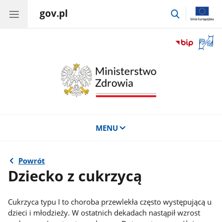
gov.pl
przejdź
do
wyszukiwar
Otwór
okno
z
tłuma
języka
migow
MENU
Powrót
Dziecko z cukrzycą
Cukrzyca typu I to choroba przewlekła często występującą u
dzieci i młodzieży. W ostatnich dekadach nastąpił wzrost