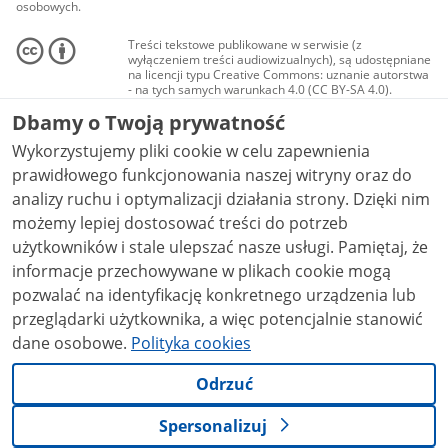
osobowych.
Treści tekstowe publikowane w serwisie (z
wyłączeniem treści audiowizualnych), są udostępniane
na licencji typu Creative Commons: uznanie autorstwa
- na tych samych warunkach 4.0 (CC BY-SA 4.0).
Materiały audiowizualne, w tym zdjęcia, materiały
Dbamy o Twoją prywatność
audio i wideo, są udostępniane na licencji typu
Creative Commons: uznanie autorstwa użycie
Wykorzystujemy pliki cookie w celu zapewnienia
niekomercyjne - bez utworów zależnych 4.0 (CC BY-
NC-ND 4.0), o ile nie jest to stwierdzone inaczej.
prawidłowego funkcjonowania naszej witryny oraz do
analizy ruchu i optymalizacji działania strony. Dzięki nim
możemy lepiej dostosować treści do potrzeb
użytkowników i stale ulepszać nasze usługi. Pamiętaj, że
informacje przechowywane w plikach cookie mogą
pozwalać na identyfikację konkretnego urządzenia lub
przeglądarki użytkownika, a więc potencjalnie stanowić
dane osobowe.
Polityka cookies
Odrzuć
Spersonalizuj