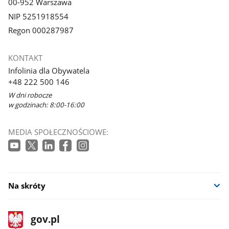
00-952 Warszawa
NIP 5251918554
Regon 000287987
KONTAKT
Infolinia dla Obywatela
+48 222 500 146
W dni robocze
w godzinach: 8:00-16:00
MEDIA SPOŁECZNOŚCIOWE:
Na skróty
stopka
Strona
gov.pl
gov.pl