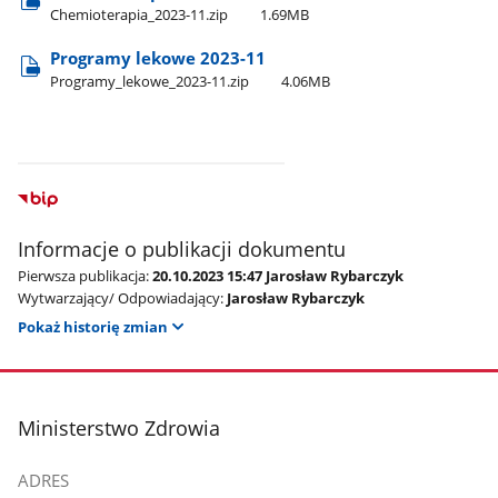
Chemioterapia​_2023-11.zip
1.69MB
Programy lekowe 2023-11
Programy​_lekowe​_2023-11.zip
4.06MB
Informacje o publikacji dokumentu
Pierwsza publikacja:
20.10.2023 15:47 Jarosław Rybarczyk
Wytwarzający/ Odpowiadający:
Jarosław Rybarczyk
Pokaż historię zmian
stopka
Ministerstwo Zdrowia
ADRES