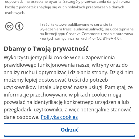
odpowiedzi na przesłane pytania. Szczegóły przetwarzania danych przez
każdą z jednostek znajdują się w ich politykach przetwarzania danych
osobowych.
Treści tekstowe publikowane w serwisie (z
wyłączeniem treści audiowizualnych), są udostępniane
na licencji typu Creative Commons: uznanie autorstwa
- na tych samych warunkach 4.0 (CC BY-SA 4.0).
Materiały audiowizualne, w tym zdjęcia, materiały
Dbamy o Twoją prywatność
audio i wideo, są udostępniane na licencji typu
Creative Commons: uznanie autorstwa użycie
Wykorzystujemy pliki cookie w celu zapewnienia
niekomercyjne - bez utworów zależnych 4.0 (CC BY-
NC-ND 4.0), o ile nie jest to stwierdzone inaczej.
prawidłowego funkcjonowania naszej witryny oraz do
analizy ruchu i optymalizacji działania strony. Dzięki nim
możemy lepiej dostosować treści do potrzeb
użytkowników i stale ulepszać nasze usługi. Pamiętaj, że
informacje przechowywane w plikach cookie mogą
pozwalać na identyfikację konkretnego urządzenia lub
przeglądarki użytkownika, a więc potencjalnie stanowić
dane osobowe.
Polityka cookies
Odrzuć