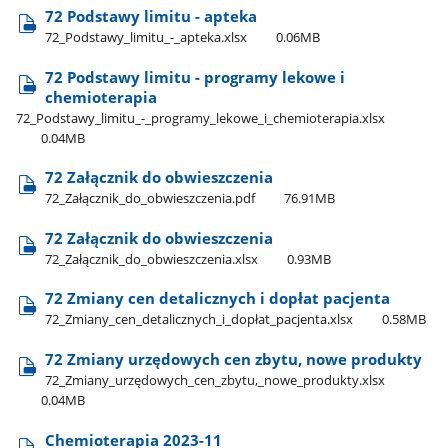
72 Podstawy limitu - apteka
72​_Podstawy​_limitu​_-​_apteka.xlsx
0.06MB
72 Podstawy limitu - programy lekowe i
chemioterapia
72​_Podstawy​_limitu​_-​_programy​_lekowe​_i​_chemioterapia.xlsx
0.04MB
72 Załącznik do obwieszczenia
72​_Załącznik​_do​_obwieszczenia.pdf
76.91MB
72 Załącznik do obwieszczenia
72​_Załącznik​_do​_obwieszczenia.xlsx
0.93MB
72 Zmiany cen detalicznych i dopłat pacjenta
72​_Zmiany​_cen​_detalicznych​_i​_dopłat​_pacjenta.xlsx
0.58MB
72 Zmiany urzędowych cen zbytu, nowe produkty
72​_Zmiany​_urzędowych​_cen​_zbytu,​_nowe​_produkty.xlsx
0.04MB
Chemioterapia 2023-11