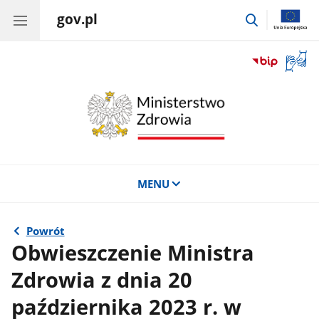
gov.pl
przejdź
do
wyszukiwar
Otwór
okno
z
tłuma
języka
migow
MENU
Powrót
Obwieszczenie Ministra
Zdrowia z dnia 20
października 2023 r. w