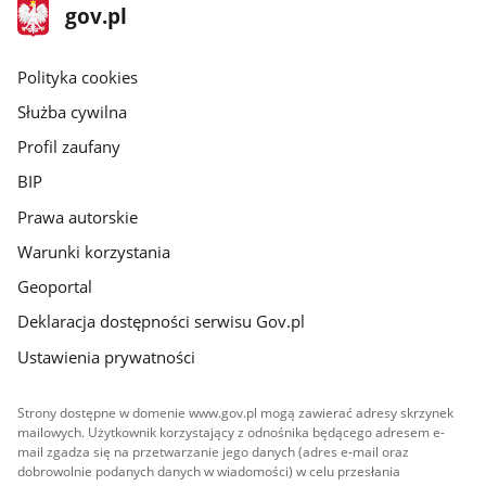
stopka
Strona
gov.pl
gov.pl
główna
gov.pl
Polityka cookies
Służba cywilna
Profil zaufany
BIP
Prawa autorskie
Warunki korzystania
Geoportal
Deklaracja dostępności serwisu Gov.pl
Ustawienia prywatności
Strony dostępne w domenie www.gov.pl mogą zawierać adresy skrzynek
mailowych. Użytkownik korzystający z odnośnika będącego adresem e-
mail zgadza się na przetwarzanie jego danych (adres e-mail oraz
dobrowolnie podanych danych w wiadomości) w celu przesłania