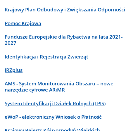
Krajowy Plan Odbudowy i Zwiększania Odporności
Pomoc Krajowa
Fundusze Europejskie dla Rybactwa na lata 2021-
2027
Identyfikacja i Rejestracja Zwierząt
IRZplus
AMS - System Monitorowania Obszaru – nowe
narzędzie cyfrowe ARiMR
System Identyfikacji Działek Rolnych (LPIS)
eWoP - elektroniczny Wniosek o Płatność
Krajowy Rejestr Kół Gospodyń Wiejskich