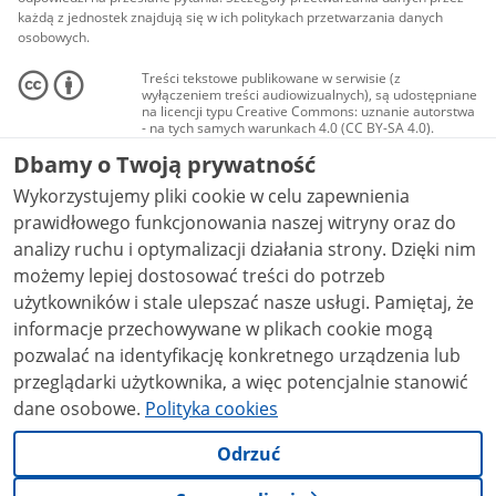
każdą z jednostek znajdują się w ich politykach przetwarzania danych
osobowych.
Treści tekstowe publikowane w serwisie (z
wyłączeniem treści audiowizualnych), są udostępniane
na licencji typu Creative Commons: uznanie autorstwa
- na tych samych warunkach 4.0 (CC BY-SA 4.0).
Materiały audiowizualne, w tym zdjęcia, materiały
Dbamy o Twoją prywatność
audio i wideo, są udostępniane na licencji typu
Creative Commons: uznanie autorstwa użycie
Wykorzystujemy pliki cookie w celu zapewnienia
niekomercyjne - bez utworów zależnych 4.0 (CC BY-
NC-ND 4.0), o ile nie jest to stwierdzone inaczej.
prawidłowego funkcjonowania naszej witryny oraz do
analizy ruchu i optymalizacji działania strony. Dzięki nim
możemy lepiej dostosować treści do potrzeb
użytkowników i stale ulepszać nasze usługi. Pamiętaj, że
informacje przechowywane w plikach cookie mogą
pozwalać na identyfikację konkretnego urządzenia lub
przeglądarki użytkownika, a więc potencjalnie stanowić
dane osobowe.
Polityka cookies
Odrzuć