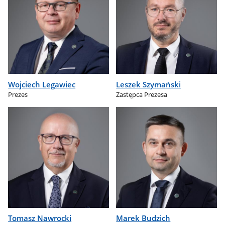
Wojciech Legawiec
Leszek Szymański
Prezes
Zastępca Prezesa
Tomasz Nawrocki
Marek Budzich