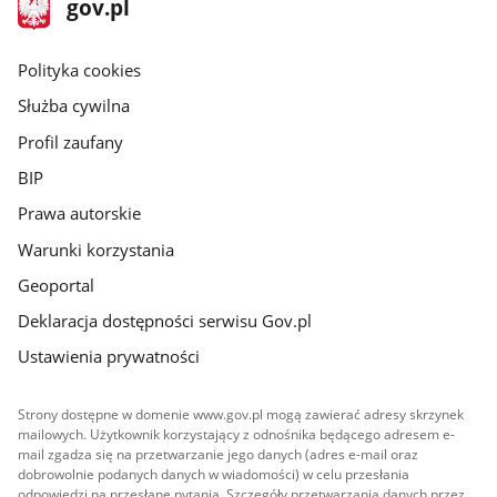
Strona
gov.pl
gov.pl
główna
gov.pl
Polityka cookies
Służba cywilna
Profil zaufany
BIP
Prawa autorskie
Warunki korzystania
Geoportal
Deklaracja dostępności serwisu Gov.pl
Ustawienia prywatności
Strony dostępne w domenie www.gov.pl mogą zawierać adresy skrzynek
mailowych. Użytkownik korzystający z odnośnika będącego adresem e-
mail zgadza się na przetwarzanie jego danych (adres e-mail oraz
dobrowolnie podanych danych w wiadomości) w celu przesłania
odpowiedzi na przesłane pytania. Szczegóły przetwarzania danych przez