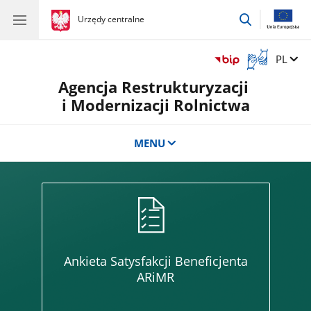
przejdź
gov.pl
Urzędy centralne
gov.pl
Urzędy
do
centralne
wyszukiwar
Otwórz
Zmień 
PL
okno
Agencja Restrukturyzacji
z
tłumaczem
i Modernizacji Rolnictwa
języka
migowego
MENU
Banner
​Ankieta Satysfakcji Beneficjenta
ARiMR
Poni