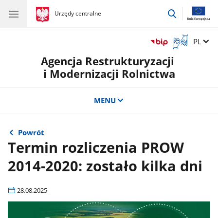
przejdź
gov.pl
Urzędy centralne
gov.pl
Urzędy
do
centralne
wyszukiwar
Otwórz
Zmień 
PL
okno
Agencja Restrukturyzacji
z
tłumaczem
i Modernizacji Rolnictwa
języka
migowego
MENU
Powrót
Termin rozliczenia PROW
2014-2020: zostało kilka dni
28.08.2025