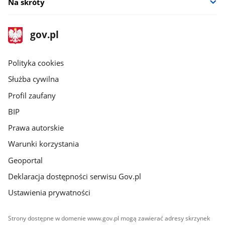
Na skróty
stopka
Strona
gov.pl
gov.pl
główna
gov.pl
Polityka cookies
Służba cywilna
Profil zaufany
BIP
Prawa autorskie
Warunki korzystania
Geoportal
Deklaracja dostępności serwisu Gov.pl
Ustawienia prywatności
Strony dostępne w domenie www.gov.pl mogą zawierać adresy skrzynek