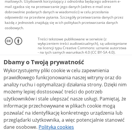
mailowych. Użytkownik korzystający z odnośnika będącego adresem e-
mail zgadza się na przetwarzanie jego danych (adres e-mail oraz
dobrowolnie podanych danych w wiadomości) w celu przesłania
odpowiedzi na przesłane pytania. Szczegóły przetwarzania danych przez
każdą z jednostek znajdują się w ich politykach przetwarzania danych
osobowych.
Treści tekstowe publikowane w serwisie (z
wyłączeniem treści audiowizualnych), są udostępniane
na licencji typu Creative Commons: uznanie autorstwa
- na tych samych warunkach 4.0 (CC BY-SA 4.0).
Materiały audiowizualne, w tym zdjęcia, materiały
Dbamy o Twoją prywatność
audio i wideo, są udostępniane na licencji typu
Creative Commons: uznanie autorstwa użycie
Wykorzystujemy pliki cookie w celu zapewnienia
niekomercyjne - bez utworów zależnych 4.0 (CC BY-
NC-ND 4.0), o ile nie jest to stwierdzone inaczej.
prawidłowego funkcjonowania naszej witryny oraz do
analizy ruchu i optymalizacji działania strony. Dzięki nim
możemy lepiej dostosować treści do potrzeb
użytkowników i stale ulepszać nasze usługi. Pamiętaj, że
informacje przechowywane w plikach cookie mogą
pozwalać na identyfikację konkretnego urządzenia lub
przeglądarki użytkownika, a więc potencjalnie stanowić
dane osobowe.
Polityka cookies