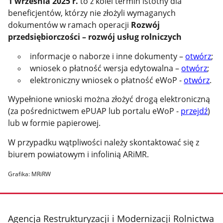
1 września 2025 r.
to z kolei termin istotny dla
beneficjentów, którzy nie złożyli wymaganych
dokumentów w ramach operacji
Rozwój
przedsiębiorczości – rozwój usług rolniczych
informacje o naborze i inne dokumenty –
otwórz
;
wniosek o płatność wersja edytowalna –
otwórz
;
elektroniczny wniosek o płatność eWoP -
otwórz
.
Wypełnione wnioski można złożyć drogą elektroniczną
(za pośrednictwem ePUAP lub portalu eWoP -
przejdź
)
lub w formie papierowej.
W przypadku wątpliwości należy skontaktować się z
biurem powiatowym i infolinią ARiMR.
Grafika: MRiRW
stopka
Agencja Restrukturyzacji i Modernizacji Rolnictwa