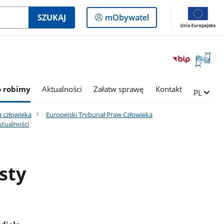
Logowanie
SZUKAJ
mObywatel
do
panelu
Otwórz
okno
z
tłumac
o robimy
Aktualności
Załatw sprawę
Kontakt
Zmień ję
PL
języka
migowe
 człowieka
Europejski Trybunał Praw Człowieka
ktualności
sty