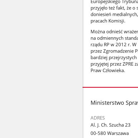
Europejskiego Trybun
przyjęło też fakt, że 
doniesień medialnych
pracach Komisji.
Można odnieść wrażen
na odmiennych standa
rządu RP w 2012 r. W 
przez Zgromadzenie P
bardziej przejrzystych
przyjętej przez ZPRE 
Praw Człowieka.
stopka
Ministerstwo Spr
ADRES
Al. J. Ch. Szucha 23
00-580 Warszawa