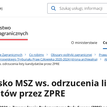
ej
O ministerstwie
C
w Zagranicznych
Co robimy
Obszary polityki zagranicznej
Prawa
ropejskiego Trybunału Praw Człowieka 2020-2024 (strona archiwalna)
A
 odrzucenia listy kandydatów przez ZPRE
ko MSZ ws. odrzucenia li
tów przez ZPRE