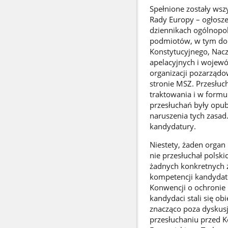
Spełnione zostały ws
Rady Europy – ogłosz
dziennikach ogólnopol
podmiotów, w tym do 
Konstytucyjnego, Nac
apelacyjnych i wojew
organizacji pozarządo
stronie MSZ. Przesłu
traktowania i w form
przesłuchań były opu
naruszenia tych zasad
kandydatury.
Niestety, żaden organ
nie przesłuchał polsk
żadnych konkretnych 
kompetencji kandydató
Konwencji o ochronie 
kandydaci stali się o
znacząco poza dyskus
przesłuchaniu przed 