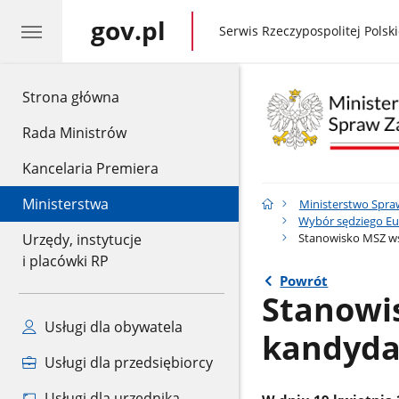
gov.pl
gov.pl
Serwis Rzeczypospolitej Polski
gov.pl
Strona główna
Rada Ministrów
Kancelaria Premiera
Ministerstwa
Ministerstwo Spra
Wybór sędziego Eu
Stanowisko MSZ ws.
Urzędy, instytucje
i placówki RP
Powrót
Stanowis
Usługi dla obywatela
kandyda
Usługi dla przedsiębiorcy
Usługi dla urzędnika