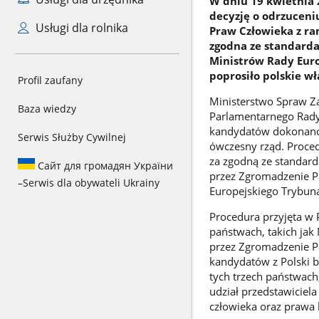
W dniu 19 kwietnia 
decyzję o odrzuceni
Usługi dla rolnika
Praw Człowieka z ram
zgodna ze standard
Ministrów Rady Eur
poprosiło polskie w
Profil zaufany
Ministerstwo Spraw Z
Baza wiedzy
Parlamentarnego Rady 
kandydatów dokonano w
Serwis Służby Cywilnej
ówczesny rząd. Proce
za zgodną ze standar
Сайт для громадян України
przez Zgromadzenie P
–
Serwis dla obywateli Ukrainy
Europejskiego Trybuna
Procedura przyjęta w 
państwach, takich jak
przez Zgromadzenie P
kandydatów z Polski by
tych trzech państwach
udział przedstawiciel
człowieka oraz prawa 