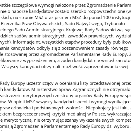
zystkie szczegółowe wymogi nałożone przez Zgromadzenie Parla
enie o naborze kandydatów zostało szeroko rozpowszechnione (w
skich, na stronie MSZ oraz pismem MSZ do ponad 100 instytucji 
Rzecznika Praw Obywatelskich, Sądu Najwyższego, Trybunału
zelnego Sądu Administracyjnego, Krajowej Rady Sądownictwa, s
ódzkich sądów administracyjnych, zawodów prawniczych, wydzia
wych). Informacje nt. wszystkich etapów procedury były publiko
chania kandydatów odbyły się z poszanowaniem zasady równego
ule stosowanej przez Zgromadzenie Parlamentarne Rady Europy. 
blikowane z wyprzedzeniem, a żaden kandydat nie wniósł zarzut
. Wszyscy kandydaci otrzymali możliwość zaprezentowania swej
 Rady Europy uczestniczący w ocenianiu listy przedstawionej prze
ich kandydatów. Ministerstwo Spraw Zagranicznych nie otrzymało
zastrzeżeń merytorycznych ze strony organów Rady Europy w sp
w. W opinii MSZ wszyscy kandydaci spełnili wymogi wynikające z
praw człowieka i podstawowych wolności. Niepokojący jest fakt, 
biektem bezprecedensowej krytyki medialnej w Polsce, wykraczając
ję merytoryczną, nie otrzymując szansy wykazania swych kompet
Komisją Zgromadzenia Parlamentarnego Rady Europy ds. wyboru