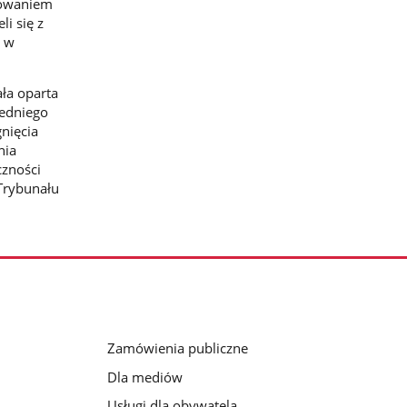
rowaniem
li się z
j w
ła oparta
zedniego
nięcia
nia
czności
 Trybunału
Zamówienia publiczne
Dla mediów
Usługi dla obywatela