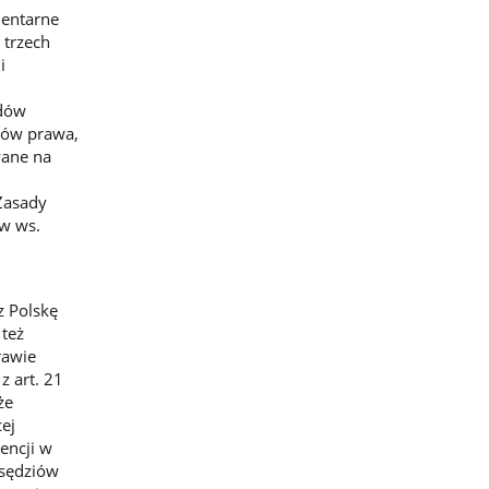
mentarne
 trzech
i
ądów
łów prawa,
wane na
Zasady
ów ws.
z Polskę
 też
rawie
 art. 21
że
ej
encji w
 sędziów