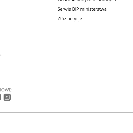
Serwis BIP ministerstwa
Złóż petycję
a
IOWE: