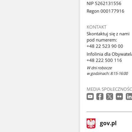
NIP 5262131556
Regon 000177916
KONTAKT
Skontaktuj się z nami
pod numerem:
+48 22 523 90 00
Infolinia dla Obywatel
+48 222 500 116
W dni robocze
w godzinach: 8:15-16:00
MEDIA SPOŁECZNOŚC
stopka
Strona
gov.pl
gov.pl
główna