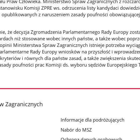
ału Praw Człowieka. Ministerstwo Spraw Zagranicznych z rozcza
o stanowisku Komisji ZPRE ws. odrzucenia listy kandydaci dowiedzie
, opublikowanych z naruszeniem zasady poufności obowiązujące
ie, że decyzja Zgromadzenia Parlamentarnego Rady Europy zosta
rdach niż stosowane wobec innych państw, a także wobec popr
opinii Ministerstwa Spraw Zagranicznych istnieje potrzeba wyciąg
arlamentarne Rady Europy wniosków na przyszłość i wprowadze
 kryteriów i równych dla państw zasad, a także zwiększenia skute
zasady poufności prac Komisji ds. wyboru sędziów Europejskiego
aw Zagranicznych
Informacje dla podróżujących
Nabór do MSZ
Ochrona danych osobowych