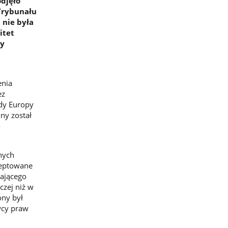
djęło
 Trybunału
 nie była
itet
py
enia
ez
dy Europy
ny został
o
nych
kceptowane
iającego
czej niż w
ony był
wcy praw