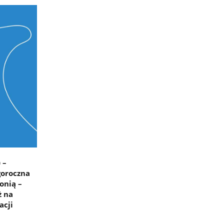
 –
goroczna
onią –
ż na
acji