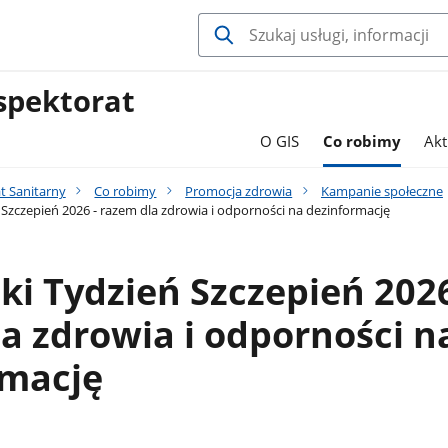
spektorat
O GIS
Co robimy
Akt
t Sanitarny
Co robimy
Promocja zdrowia
Kampanie społeczne
 Szczepień 2026 - razem dla zdrowia i odporności na dezinformację
ki Tydzień Szczepień 2026
a zdrowia i odporności n
rmację