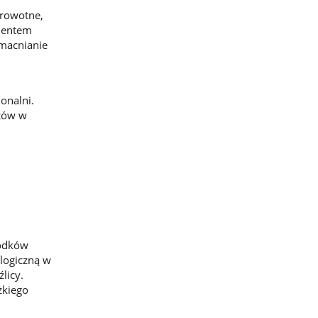
drowotne,
ementem
zmacnianie
onalni.
rców w
rodków
ologiczną w
licy.
żkiego