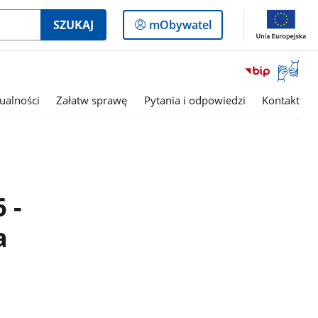
Logowanie
SZUKAJ
mObywatel
do
panelu
Otwórz
okno
z
ualności
Załatw sprawę
Pytania i odpowiedzi
Kontakt
tłumac
języka
migowe
 -
a