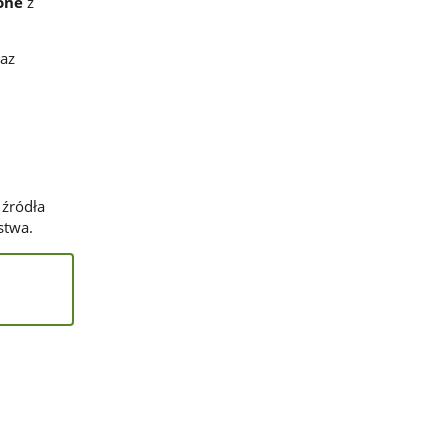
ione
z
raz
źródła
stwa.