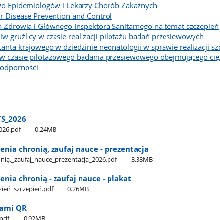
wo Epidemiologów i Lekarzy Chorób Zakaźnych
r Disease Prevention and Control
 Zdrowia i Głównego Inspektora Sanitarnego na temat szczepień
 gruźlicy w czasie realizacji pilotażu badań przesiewowych
anta krajowego w dziedzinie neonatologii w sprawie realizacji sz
 w czasie pilotażowego badania przesiewowego obejmującego cię
 odporności
S​_2026
026.pdf
0.24MB
ienia chronią, zaufaj nauce - prezentacja
nią,​_zaufaj​_nauce​_prezentacja​_2026.pdf
3.38MB
ienia chronią - zaufaj nauce - plakat
zień​_szczepień.pdf
0.26MB
dami QR
.pdf
0.92MB