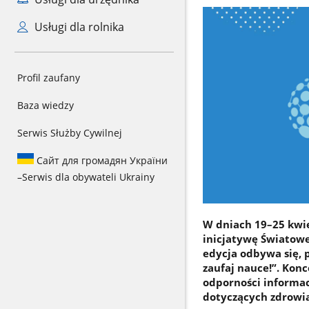
Usługi dla rolnika
Profil zaufany
Baza wiedzy
Serwis Służby Cywilnej
Сайт для громадян України
–
Serwis dla obywateli Ukrainy
W dniach 19–25 kwie
inicjatywę Światowe
edycja odbywa się, 
zaufaj nauce!”. Konc
odporności informac
dotyczących zdrowia