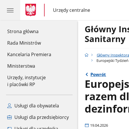
gov.pl
gov.pl
Urzędy centralne
gov.pl
Urzędy
centralne
Główny In
gov.pl
Strona główna
Sanitarny
Rada Ministrów
Kancelaria Premiera
Główny Inspektora
Europejski Tydzień
Ministerstwa
Powrót
Urzędy, instytucje
Europejs
i placówki RP
razem dl
dezinfo
Usługi dla obywatela
Usługi dla przedsiębiorcy
19.04.2026
Usługi dla urzędnika