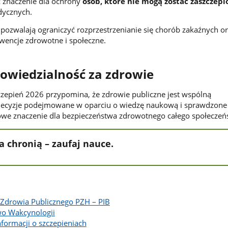
 znaczenie dla ochrony
osób, które nie mogą zostać zaszczep
dycznych.
 pozwalają ograniczyć rozprzestrzenianie się chorób zakaźnych o
wencje zdrowotne i społeczne.
owiedzialność za zdrowie
czepień 2026 przypomina, że zdrowie publiczne jest wspólną
Decyzje podejmowane w oparciu o wiedzę naukową i sprawdzone 
owe znaczenie dla bezpieczeństwa zdrowotnego całego społeczeń
a chronią – zaufaj nauce.
 Zdrowia Publicznego PZH – PIB
wo Wakcynologii
nformacji o szczepieniach