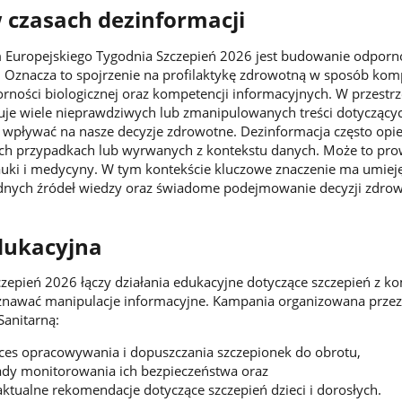
 czasach dezinformacji
uropejskiego Tygodnia Szczepień 2026 jest budowanie odporn
. Oznacza to spojrzenie na profilaktykę zdrowotną w sposób ko
orności biologicznej oraz kompetencji informacyjnych. W przestrz
uje wiele nieprawdziwych lub zmanipulowanych treści dotyczący
 wpływać na nasze decyzje zdrowotne. Dezinformacja często opie
ch przypadkach lub wyrwanych z kontekstu danych. Może to pro
auki i medycyny. W tym kontekście kluczowe znaczenie ma umiej
odnych źródeł wiedzy oraz świadome podejmowanie decyzji zdro
dukacyjna
czepień 2026 łączy działania edukacyjne dotyczące szczepień z k
oznawać manipulacje informacyjne. Kampania organizowana przez
anitarną:
oces opracowywania i dopuszczania szczepionek do obrotu,
ady monitorowania ich bezpieczeństwa oraz
ktualne rekomendacje dotyczące szczepień dzieci i dorosłych.