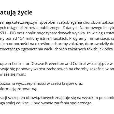
atują życie
 są najskuteczniejszym sposobem zapobiegania chorobom zakaź
ych osiągnięć zdrowia publicznego. Z danych Narodowego Instyt
ZH – PIB oraz analiz międzynarodowych wynika, że w ciągu osta
ały ponad 154 miliony istnień ludzkich. Programy immunizacji, cz
izm odporności na określone choroby zakaźne, doprowadziły do 
znaczącego ograniczenia wielu chorób zakaźnych takich jak odra,
opean Centre for Disease Prevention and Control wskazują, że w 
erwuje się ponowny wzrost zachorowań na choroby zakaźne, w ty
wiąże się m.in.:
poziomu wyszczepialności w części krajów oraz
nformacją zdrowotną.
zacji szczepień obowiązkowych znajduje się na wysokim poziomi
a stałej edukacji i budowania zaufania społecznego.