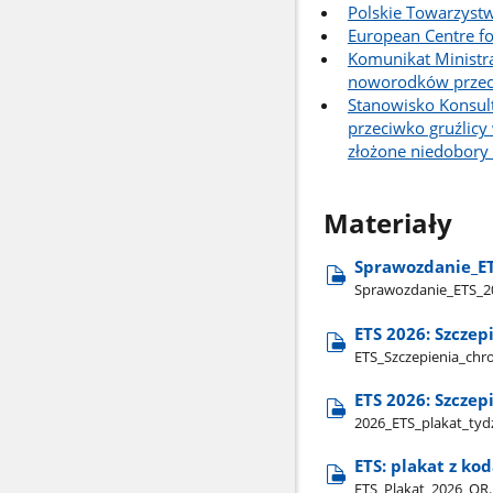
Polskie Towarzyst
European Centre fo
Komunikat Ministra
noworodków przeciw
Stanowisko Konsult
przeciwko gruźlicy
złożone niedobory
Materiały
Sprawozdanie​_ET
Sprawozdanie​_ETS​_2
ETS 2026: Szczep
ETS​_Szczepienia​_chro
ETS 2026: Szczep
2026​_ETS​_plakat​_tyd
ETS: plakat z ko
ETS​_Plakat​_2026​_QR