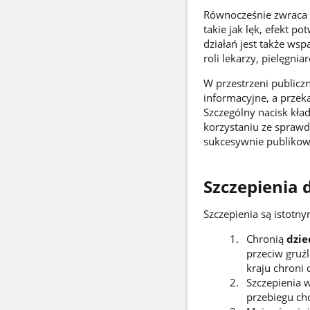
Równocześnie zwraca 
takie jak lęk, efekt 
działań jest także ws
roli lekarzy, pielęgni
W przestrzeni publicz
informacyjne, a przek
Szczególny nacisk kła
korzystaniu ze sprawd
sukcesywnie publikow
Szczepienia 
Szczepienia są istotn
Chronią
dzie
przeciw gruź
kraju chroni 
Szczepienia 
przebiegu ch