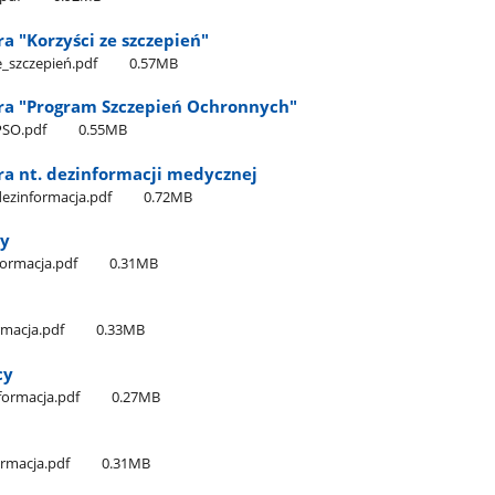
ra "Korzyści ze szczepień"
e​_szczepień.pdf
0.57MB
ura "Program Szczepień Ochronnych"
PSO.pdf
0.55MB
ra nt. dezinformacji medycznej
dezinformacja.pdf
0.72MB
cy
nformacja.pdf
0.31MB
ormacja.pdf
0.33MB
cy
nformacja.pdf
0.27MB
ormacja.pdf
0.31MB