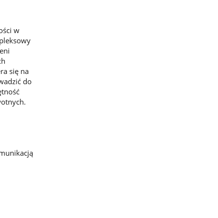
ości w
mpleksowy
eni
ch
ra się na
wadzić do
ętność
wotnych.
omunikacją