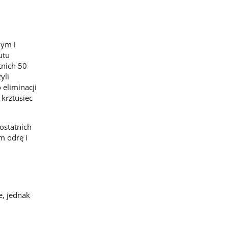
nym i
utu
tnich 50
yli
eliminacji
 krztusiec
ostatnich
m odrę i
e, jednak