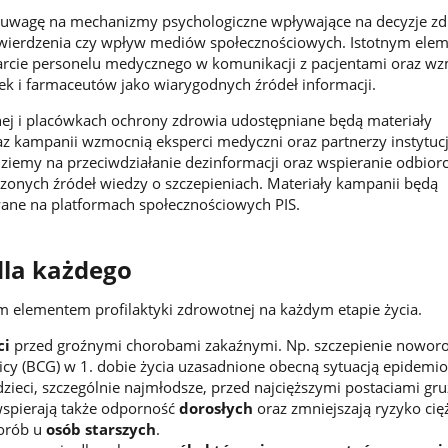
uwagę na mechanizmy psychologiczne wpływające na decyzje z
potwierdzenia czy wpływ mediów społecznościowych. Istotnym el
parcie personelu medycznego w komunikacji z pacjentami oraz w
arek i farmaceutów jako wiarygodnych źródeł informacji.
nej i placówkach ochrony zdrowia udostępniane będą materiały
az kampanii wzmocnią eksperci medyczni oraz partnerzy instytucj
dziemy na przeciwdziałanie dezinformacji oraz wspieranie odbio
zonych źródeł wiedzy o szczepieniach. Materiały kampanii będą
ane na platformach społecznościowych PIS.
dla każdego
ym elementem profilaktyki zdrowotnej na każdym etapie życia.
ci
przed groźnymi chorobami zakaźnymi. Np. szczepienie nowo
licy (BCG) w 1. dobie życia uzasadnione obecną sytuacją epidemi
dzieci, szczególnie najmłodsze, przed najcięższymi postaciami gruź
wspierają także odporność
dorosłych
oraz zmniejszają ryzyko cię
orób u
osób starszych
.