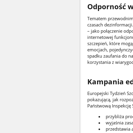
Odporność w
Tematem przewodnim E
czasach dezinformacji
– jako połączenie odp
internetowej funkcjon
szczepień, które mogą
emocjach, pojedynczy
spadku zaufania do n
korzystania z wiaryg
Kampania e
Europejski Tydzień Sz
pokazującą, jak rozp
Państwową Inspekcję S
przybliża pr
wyjaśnia zas
przedstawia a