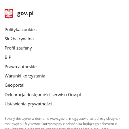
stopka
Strona
gov.pl
gov.pl
główna
gov.pl
Polityka cookies
Służba cywilna
Profil zaufany
BIP
Prawa autorskie
Warunki korzystania
Geoportal
Deklaracja dostępności serwisu Gov.pl
Ustawienia prywatności
Strony dostępne w domenie www.gov.pl mogą zawierać adresy skrzynek
mailowych. Użytkownik korzystający z odnośnika będącego adresem e-
mail zgadza się na przetwarzanie jego danych (adres e-mail oraz