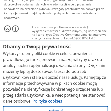
dobrowolnie podanych danych w wiadomości) w celu przesłania
odpowiedzi na przesłane pytania. Szczegóły przetwarzania danych przez
każdą z jednostek znajdują się w ich politykach przetwarzania danych
osobowych.
Treści tekstowe publikowane w serwisie (z
wyłączeniem treści audiowizualnych), są udostępniane
na licencji typu Creative Commons: uznanie autorstwa
- na tych samych warunkach 4.0 (CC BY-SA 4.0).
Materiały audiowizualne, w tym zdjęcia, materiały
Dbamy o Twoją prywatność
audio i wideo, są udostępniane na licencji typu
Creative Commons: uznanie autorstwa użycie
Wykorzystujemy pliki cookie w celu zapewnienia
niekomercyjne - bez utworów zależnych 4.0 (CC BY-
NC-ND 4.0), o ile nie jest to stwierdzone inaczej.
prawidłowego funkcjonowania naszej witryny oraz do
analizy ruchu i optymalizacji działania strony. Dzięki nim
możemy lepiej dostosować treści do potrzeb
użytkowników i stale ulepszać nasze usługi. Pamiętaj, że
informacje przechowywane w plikach cookie mogą
pozwalać na identyfikację konkretnego urządzenia lub
przeglądarki użytkownika, a więc potencjalnie stanowić
dane osobowe.
Polityka cookies