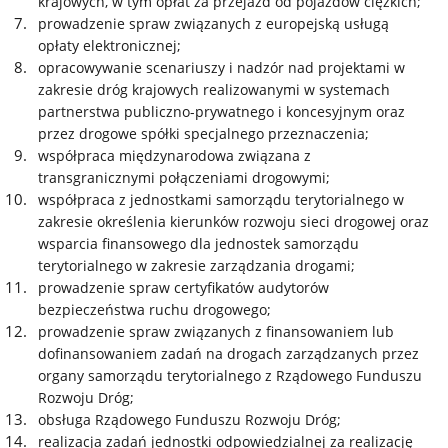
krajowych, w tym opłat za przejazd od pojazdów ciężkich;
prowadzenie spraw związanych z europejską usługą
opłaty elektronicznej;
opracowywanie scenariuszy i nadzór nad projektami w
zakresie dróg krajowych realizowanymi w systemach
partnerstwa publiczno-prywatnego i koncesyjnym oraz
przez drogowe spółki specjalnego przeznaczenia;
współpraca międzynarodowa związana z
transgranicznymi połączeniami drogowymi;
współpraca z jednostkami samorządu terytorialnego w
zakresie określenia kierunków rozwoju sieci drogowej oraz
wsparcia finansowego dla jednostek samorządu
terytorialnego w zakresie zarządzania drogami;
prowadzenie spraw certyfikatów audytorów
bezpieczeństwa ruchu drogowego;
prowadzenie spraw związanych z finansowaniem lub
dofinansowaniem zadań na drogach zarządzanych przez
organy samorządu terytorialnego z Rządowego Funduszu
Rozwoju Dróg;
obsługa Rządowego Funduszu Rozwoju Dróg;
realizacja zadań jednostki odpowiedzialnej za realizację