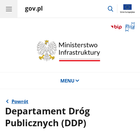
gov.pl
przejdź
do
wyszukiwar
Otwór
okno
z
tłuma
języka
migow
MENU
Powrót
Departament Dróg
Publicznych (DDP)