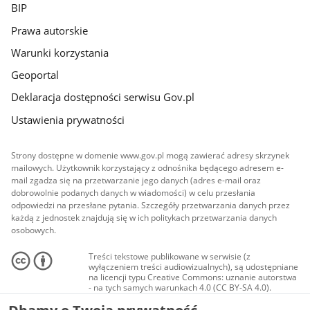
BIP
Prawa autorskie
Warunki korzystania
Geoportal
Deklaracja dostępności serwisu Gov.pl
Ustawienia prywatności
Strony dostępne w domenie www.gov.pl mogą zawierać adresy skrzynek
mailowych. Użytkownik korzystający z odnośnika będącego adresem e-
mail zgadza się na przetwarzanie jego danych (adres e-mail oraz
dobrowolnie podanych danych w wiadomości) w celu przesłania
odpowiedzi na przesłane pytania. Szczegóły przetwarzania danych przez
każdą z jednostek znajdują się w ich politykach przetwarzania danych
osobowych.
Treści tekstowe publikowane w serwisie (z
wyłączeniem treści audiowizualnych), są udostępniane
na licencji typu Creative Commons: uznanie autorstwa
- na tych samych warunkach 4.0 (CC BY-SA 4.0).
Materiały audiowizualne, w tym zdjęcia, materiały
audio i wideo, są udostępniane na licencji typu