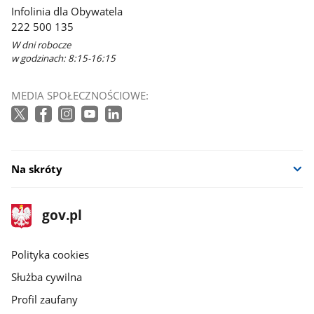
Infolinia dla Obywatela
222 500 135
W dni robocze
w godzinach: 8:15-16:15
MEDIA SPOŁECZNOŚCIOWE:
Na skróty
stopka
Strona
gov.pl
gov.pl
główna
gov.pl
Polityka cookies
Służba cywilna
Profil zaufany