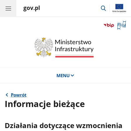
gov.pl
przejdź
do
wyszukiwar
Otwór
okno
z
tłuma
języka
migow
MENU
Powrót
Informacje bieżące
Działania dotyczące wzmocnienia