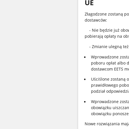
UE
Złagodzone zostaną pod
dostawców:
- Nie będzie już obow
pobierają opłaty na ob
- Zmianie ulegną też 
Wprowadzone zosta
poboru opłat albo 
dostawcom EETS mo
Uściślone zostaną 
prawidłowego pobor
podział odpowiedzi
Wprowadzone zosta
obowiązku uiszczani
obowiązku ponoszen
Nowe rozwiązania mają