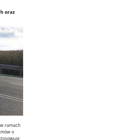
h oraz
e w ramach
 umów o
ostosowuje