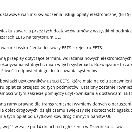
stawowe warunki świadczenia usługi opłaty elektronicznej (EETS) d
iązku zawarcia przez tych dostawców umów z wszystkimi podmiot
szarach EETS na terytorium UE.
warunki wykreślenia dostawcy EETS z rejestru EETS.
ną przepisy dotyczące terminu wdrażania nowych elektronicznyc
dokonywania istotnych zmian w tych systemach. Rozwiązanie to za
żliwości odpowiedniego dostosowania systemów.
obowiązki użytkowników usługi EETS, które mają na celu zapewnien
u opłat za przejazd od tych podmiotów. Ustalony zostanie również
alności w tym zakresie pomiędzy użytkownikami a dostawcami EET
ną ramy prawne dla transgranicznej wymiany danych o naruszeni
a opłat drogowych, dzięki czemu zwiększy się skuteczność egzekuc
ia tych opłat od użytkowników dróg z innych państw UE.
 wejść w życie po 14 dniach od ogłoszenia w Dzienniku Ustaw.