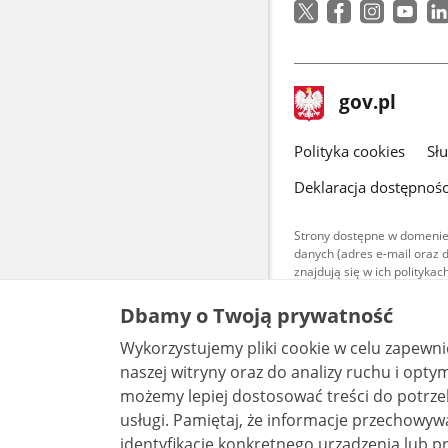
stopka
Strona
gov.pl
gov.pl
główna
gov.pl
Polityka cookies
Sł
Deklaracja dostępnośc
Strony dostępne w domenie
danych (adres e-mail oraz 
znajdują się w ich polityk
Treści teksto
Dbamy o Twoją prywatność
udostępniane
warunkach 4.0
Wykorzystujemy pliki cookie w celu zapewn
są udostępni
bez utworów z
naszej witryny oraz do analizy ruchu i optymalizacj
możemy lepiej dostosować treści do potrzeb
usługi. Pamiętaj, że informacje przechowywane w plikach cookie mogą pozwalać na
identyfikację konkretnego urządzenia lub pr