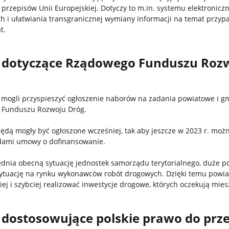
 przepisów Unii Europejskiej. Dotyczy to m.in. systemu elektronicz
h i ułatwiania transgranicznej wymiany informacji na temat przy
t.
 dotyczące Rządowego Funduszu Roz
ogli przyspieszyć ogłoszenie naborów na zadania powiatowe i g
Funduszu Rozwoju Dróg.
ędą mogły być ogłoszone wcześniej, tak aby jeszcze w 2023 r. moż
dami umowy o dofinansowanie.
dnia obecną sytuację jednostek samorządu terytorialnego, duże p
sytuację na rynku wykonawców robót drogowych. Dzięki temu powia
j i szybciej realizować inwestycje drogowe, których oczekują mie
 dostosowujące polskie prawo do prz