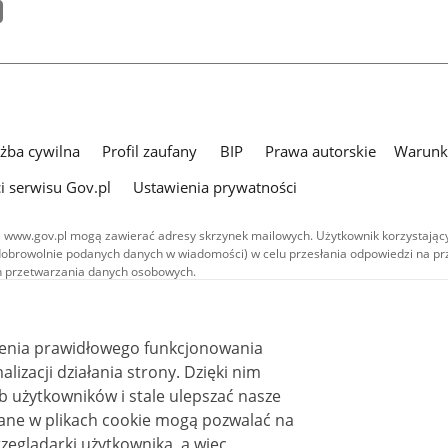
użba cywilna
Profil zaufany
BIP
Prawa autorskie
Warunki
i serwisu Gov.pl
Ustawienia prywatności
 www.gov.pl mogą zawierać adresy skrzynek mailowych. Użytkownik korzystający
dobrowolnie podanych danych w wiadomości) w celu przesłania odpowiedzi na prz
ach przetwarzania danych osobowych.
we publikowane w serwisie (z wyłączeniem treści audiowizualnych), są
 na licencji typu Creative Commons: uznanie autorstwa - na tych samych
 (CC BY-SA 4.0). Materiały audiowizualne, w tym zdjęcia, materiały audio i wideo
ienia prawidłowego funkcjonowania
ane na licencji typu Creative Commons: uznanie autorstwa użycie niekomercyjne 
ależnych 4.0 (CC BY-NC-ND 4.0), o ile nie jest to stwierdzone inaczej.
i działania strony. Dzięki nim
 użytkowników i stale ulepszać nasze
zeglądarki użytkownika, a więc