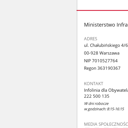
stopka
Ministerstwo Infra
ADRES
ul. Chałubińskiego 4/6
00-928 Warszawa
NIP 7010527764
Regon 363190367
KONTAKT
Infolinia dla Obywatel
222 500 135
W dni robocze
w godzinach: 8:15-16:15
MEDIA SPOŁECZNOŚC