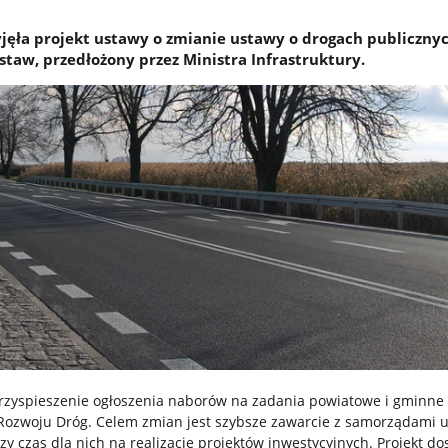
jęła projekt ustawy o zmianie ustawy o drogach publicznyc
staw, przedłożony przez Ministra Infrastruktury.
rzyspieszenie ogłoszenia naborów na zadania powiatowe i gminn
ozwoju Dróg. Celem zmian jest szybsze zawarcie z samorządami
zy czas dla nich na realizację projektów inwestycyjnych. Projekt d