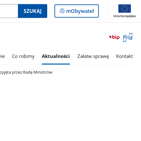
Logowanie
SZUKAJ
mObywatel
do
panelu
Otwórz
okno
z
tłumac
wie
Co robimy
Aktualności
Załatw sprawę
Kontakt
języka
migowe
zyjęta przez Radę Ministrów