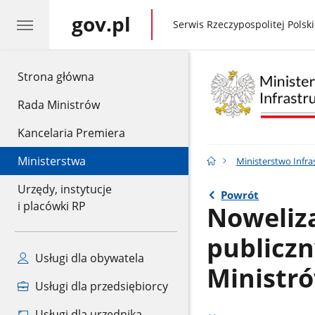
gov.pl
gov.pl
Serwis Rzeczypospolitej Polski
gov.pl
Strona główna
Rada Ministrów
Kancelaria Premiera
Ministerstwa
Ministerstwo Infra
Urzędy, instytucje
Powrót
i placówki RP
Noweliz
publiczn
Usługi dla obywatela
Ministr
Usługi dla przedsiębiorcy
Usługi dla urzędnika