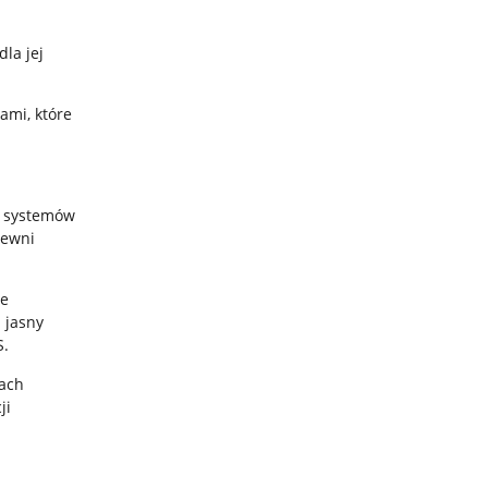
la jej
ami, które
h systemów
pewni
ie
 jasny
S.
ach
ji