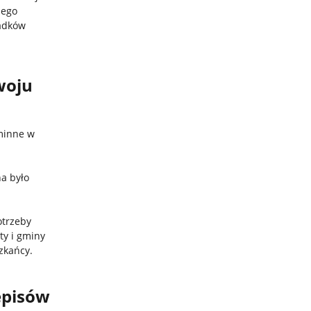
nego
padków
woju
minne w
na było
otrzeby
ty i gminy
szkańcy.
episów