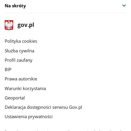
Na skróty
stopka
Strona
gov.pl
gov.pl
główna
gov.pl
Polityka cookies
Służba cywilna
Profil zaufany
BIP
Prawa autorskie
Warunki korzystania
Geoportal
Deklaracja dostępności serwisu Gov.pl
Ustawienia prywatności