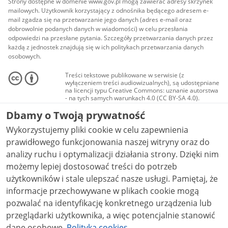
Strony dostępne w domenie www.gov.pl mogą zawierać adresy skrzynek
mailowych. Użytkownik korzystający z odnośnika będącego adresem e-
mail zgadza się na przetwarzanie jego danych (adres e-mail oraz
dobrowolnie podanych danych w wiadomości) w celu przesłania
odpowiedzi na przesłane pytania. Szczegóły przetwarzania danych przez
każdą z jednostek znajdują się w ich politykach przetwarzania danych
osobowych.
Treści tekstowe publikowane w serwisie (z
wyłączeniem treści audiowizualnych), są udostępniane
na licencji typu Creative Commons: uznanie autorstwa
- na tych samych warunkach 4.0 (CC BY-SA 4.0).
Materiały audiowizualne, w tym zdjęcia, materiały
Dbamy o Twoją prywatność
audio i wideo, są udostępniane na licencji typu
Creative Commons: uznanie autorstwa użycie
Wykorzystujemy pliki cookie w celu zapewnienia
niekomercyjne - bez utworów zależnych 4.0 (CC BY-
NC-ND 4.0), o ile nie jest to stwierdzone inaczej.
prawidłowego funkcjonowania naszej witryny oraz do
analizy ruchu i optymalizacji działania strony. Dzięki nim
możemy lepiej dostosować treści do potrzeb
użytkowników i stale ulepszać nasze usługi. Pamiętaj, że
informacje przechowywane w plikach cookie mogą
pozwalać na identyfikację konkretnego urządzenia lub
przeglądarki użytkownika, a więc potencjalnie stanowić
dane osobowe.
Polityka cookies