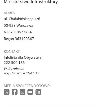
stopka
Ministerstwo Infrastruktury
ADRES
ul. Chałubińskiego 4/6
00-928 Warszawa
NIP 7010527764
Regon 363190367
KONTAKT
Infolinia dla Obywatela
222 500 135
W dni robocze
w godzinach: 8:15-16:15
MEDIA SPOŁECZNOŚCIOWE: