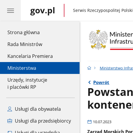
gov.pl
gov.pl
Serwis Rzeczypospolitej Polski
gov.pl
Strona główna
Rada Ministrów
Kancelaria Premiera
Ministerstwa
Ministerstwo Infra
Urzędy, instytucje
Powrót
i placówki RP
Powstan
kontene
Usługi dla obywatela
Usługi dla przedsiębiorcy
10.07.2023
Zarząd Morskich Por
Usługi dla urzędnika