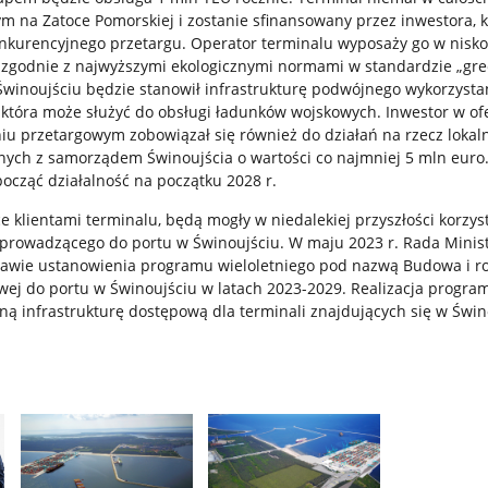
ym na Zatoce Pomorskiej i zostanie sfinansowany przez inwestora, k
nkurencyjnego przetargu. Operator terminalu wyposaży go w nisk
 zgodnie z najwyższymi ekologicznymi normami w standardzie „gr
Świnoujściu będzie stanowił infrastrukturę podwójnego wykorzystani
, która może służyć do obsługi ładunków wojskowych. Inwestor w of
iu przetargowym zobowiązał się również do działań na rzecz lokal
nych z samorządem Świnoujścia o wartości co najmniej 5 mln euro
ocząć działalność na początku 2028 r.
e klientami terminalu, będą mogły w niedalekiej przyszłości korzys
rowadzącego do portu w Świnoujściu. W maju 2023 r. Rada Minis
rawie ustanowienia programu wieloletniego pod nazwą Budowa i 
owej do portu w Świnoujściu w latach 2023-2029. Realizacja progr
ą infrastrukturę dostępową dla terminali znajdujących się w Świn