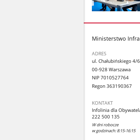
Pokaż
zdjęcie
1
z
stopka
Ministerstwo Infra
galerii.
ADRES
ul. Chałubińskiego 4/6
00-928 Warszawa
NIP 7010527764
Regon 363190367
KONTAKT
Infolinia dla Obywatel
222 500 135
W dni robocze
w godzinach: 8:15-16:15