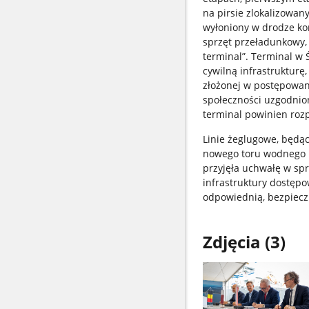
na pirsie zlokalizowan
wyłoniony w drodze ko
sprzęt przeładunkowy,
terminal”. Terminal w 
cywilną infrastrukturę
złożonej w postępowan
społeczności uzgodnio
terminal powinien rozp
Linie żeglugowe, będąc
nowego toru wodnego p
przyjęła uchwałę w sp
infrastruktury dostęp
odpowiednią, bezpieczn
Zdjęcia (3)