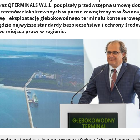
raz QTERMINALS W.L.L. podpisały przedwstępną umowę dot
y terenów zlokalizowanych w porcie zewnętrznym w Świnouj
wę i eksploatację głębokowodnego terminalu konteneroweg
ędzie najwyższe standardy bezpieczeństwa i ochrony środo
e miejsca pracy w regionie.
wodnego terminalu kontenerowego w Świnoujściu jest jednym z e