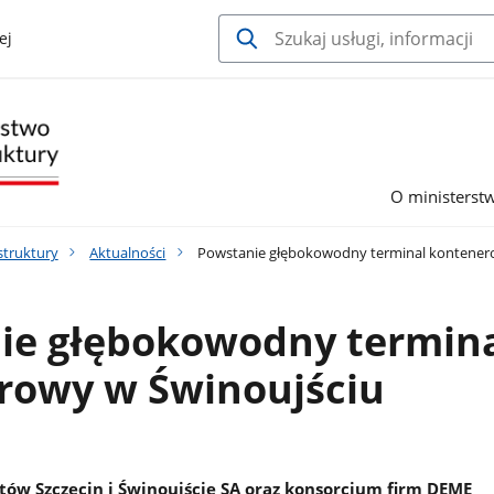
ej
O ministerst
struktury
Aktualności
Powstanie głębokowodny terminal kontener
ie głębokowodny termin
rowy w Świnoujściu
tów Szczecin i Świnoujście SA oraz konsorcjum firm DEME