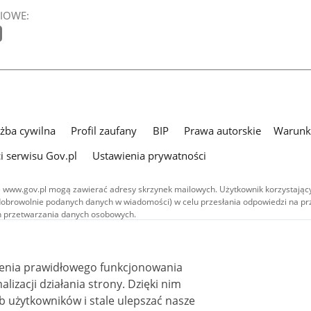
IOWE:
użba cywilna
Profil zaufany
BIP
Prawa autorskie
Warunki
i serwisu Gov.pl
Ustawienia prywatności
 www.gov.pl mogą zawierać adresy skrzynek mailowych. Użytkownik korzystający
dobrowolnie podanych danych w wiadomości) w celu przesłania odpowiedzi na prz
ach przetwarzania danych osobowych.
we publikowane w serwisie (z wyłączeniem treści audiowizualnych), są
 na licencji typu Creative Commons: uznanie autorstwa - na tych samych
 (CC BY-SA 4.0). Materiały audiowizualne, w tym zdjęcia, materiały audio i wideo
ienia prawidłowego funkcjonowania
ane na licencji typu Creative Commons: uznanie autorstwa użycie niekomercyjne 
ależnych 4.0 (CC BY-NC-ND 4.0), o ile nie jest to stwierdzone inaczej.
i działania strony. Dzięki nim
 użytkowników i stale ulepszać nasze