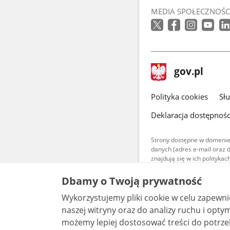
MEDIA SPOŁECZNOŚC
stopka
Strona
gov.pl
gov.pl
główna
gov.pl
Polityka cookies
Sł
Deklaracja dostępnośc
Strony dostępne w domenie
danych (adres e-mail oraz 
znajdują się w ich polityk
Treści teksto
Dbamy o Twoją prywatność
udostępniane
warunkach 4.0
Wykorzystujemy pliki cookie w celu zapewn
są udostępni
bez utworów z
naszej witryny oraz do analizy ruchu i optymalizacj
możemy lepiej dostosować treści do potrzeb