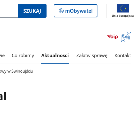
Logowanie
SZUKAJ
mObywatel
do
panelu
Otwórz
okno
z
tłumac
wie
Co robimy
Aktualności
Załatw sprawę
Kontakt
języka
migowe
owy w Świnoujściu
al