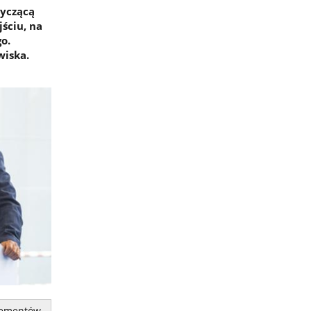
yczącą
ściu, na
o.
wiska.
lementów