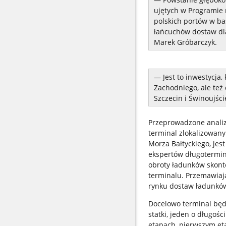
ujętych w Programie 
polskich portów w ba
łańcuchów dostaw dl
Marek Gróbarczyk.
— Jest to inwestycja,
Zachodniego, ale też
Szczecin i Świnoujści
Przeprowadzone analiz
terminal zlokalizowan
Morza Bałtyckiego, jes
ekspertów długotermi
obroty ładunków skont
terminalu. Przemawiaj
rynku dostaw ładunkó
Docelowo terminal będ
statki, jeden o długoś
etapach, pierwszym et