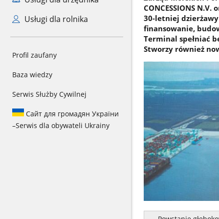
CONCESSIONS N.V. o
30-letniej dzierżaw
Usługi dla rolnika
finansowanie, budo
Terminal spełniać b
Stworzy również now
Profil zaufany
Baza wiedzy
Serwis Służby Cywilnej
Сайт для громадян України
–
Serwis dla obywateli Ukrainy
— Powstanie głęboko