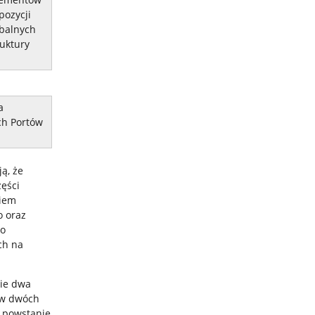
pozycji
obalnych
uktury
a
ch Portów
ą, że
ęści
niem
o oraz
go
ch na
nie dwa
a w dwóch
i powstanie