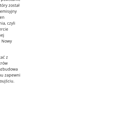
tóry został
oemisyjny
een
a, czyli
ercie
nej
. Nowy
tać z
trów
rozbudowa
amu zapewni
oujściu.