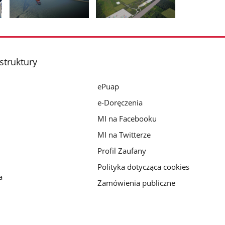
Pokaż
Pokaż
zdjęcie
zdjęcie
2
3
z
z
struktury
galerii.
galerii.
ePuap
e-Doręczenia
MI na Facebooku
MI na Twitterze
Profil Zaufany
Polityka dotycząca cookies
a
Zamówienia publiczne