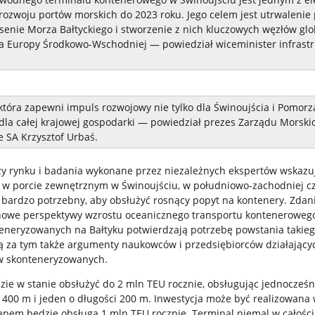
rozwoju portów morskich do 2023 roku. Jego celem jest utrwalenie 
senie Morza Bałtyckiego i stworzenie z nich kluczowych węzłów gl
a Europy Środkowo-Wschodniej — powiedział wiceminister infrastr
 która zapewni impuls rozwojowy nie tylko dla Świnoujścia i Pomorz
 dla całej krajowej gospodarki — powiedział prezes Zarządu Morski
e SA Krzysztof Urbaś.
y rynku i badania wykonane przez niezależnych ekspertów wskazuj
y w porcie zewnętrznym w Świnoujściu, w południowo-zachodniej cz
t bardzo potrzebny, aby obsłużyć rosnący popyt na kontenery. Zda
nowe perspektywy wzrostu oceanicznego transportu konteneroweg
eneryzowanych na Bałtyku potwierdzają potrzebę powstania takie
ą za tym także argumenty naukowców i przedsiębiorców działający
w skonteneryzowanych.
zie w stanie obsłużyć do 2 mln TEU rocznie, obsługując jednocześ
ci 400 m i jeden o długości 200 m. Inwestycja może być realizowan
apem będzie obsługa 1 mln TEU rocznie. Terminal niemal w całośc