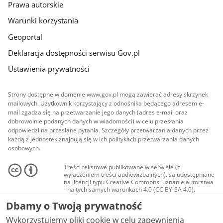
Prawa autorskie
Warunki korzystania
Geoportal
Deklaracja dostępności serwisu Gov.pl
Ustawienia prywatności
Strony dostępne w domenie www.gov.pl mogą zawierać adresy skrzynek
mailowych. Użytkownik korzystający z odnośnika będącego adresem e-
mail zgadza się na przetwarzanie jego danych (adres e-mail oraz
dobrowolnie podanych danych w wiadomości) w celu przesłania
odpowiedzi na przesłane pytania. Szczegóły przetwarzania danych przez
każdą z jednostek znajdują się w ich politykach przetwarzania danych
osobowych.
Treści tekstowe publikowane w serwisie (z
wyłączeniem treści audiowizualnych), są udostępniane
na licencji typu Creative Commons: uznanie autorstwa
- na tych samych warunkach 4.0 (CC BY-SA 4.0).
Materiały audiowizualne, w tym zdjęcia, materiały
Dbamy o Twoją prywatność
audio i wideo, są udostępniane na licencji typu
Creative Commons: uznanie autorstwa użycie
Wykorzystujemy pliki cookie w celu zapewnienia
niekomercyjne - bez utworów zależnych 4.0 (CC BY-