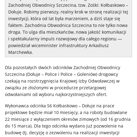
Zachodniej Obwodnicy Szczecina, tzw. Zośki: Kołbaskowo –
Dołuje. Robimy pierwszy, realny krok w stronę realizacji tej
inwestycji, która od lat była marzeniem, a dziś staje się
faktem. Zachodnia Obwodnica Szczecina to nie tylko nowa
droga. To ulga dla mieszkańców, nowa jakość komunikacji
i spektakularny impuls rozwojowy dla całego regionu —
powiedział wiceminister infrastruktury Arkadiusz
Marchewka.
Dla pozostałych dwóch odcinków Zachodniej Obwodnicy
Szczecina (Dołuje – Police i Police – Goleniów) drogowcy
czekają na rozstrzygnięcia Krajowej Izby Odwoławczej w
związku ze złożonymi w procedurze przetargowej
odwołaniami od wyboru najkorzystniejszych ofert.
Wykonawca odcinka S6 Kołbaskowo – Dołuje na prace
projektowe będzie miał 10 miesięcy, a na roboty budowlane
22 miesiące z wyłączeniem okresów zimowych (od 16 grudnia
do 15 marca). Dla tego odcinka wydano już pozwolenie na
budowę (tj. decyzję o zezwoleniu na realizacji inwestycji