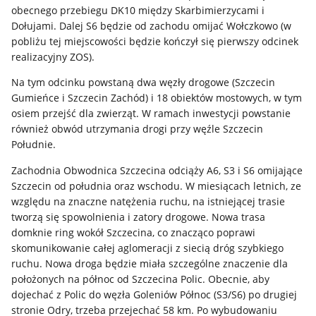
obecnego przebiegu DK10 między Skarbimierzycami i
Dołujami. Dalej S6 będzie od zachodu omijać Wołczkowo (w
pobliżu tej miejscowości będzie kończył się pierwszy odcinek
realizacyjny ZOS).
Na tym odcinku powstaną dwa węzły drogowe (Szczecin
Gumieńce i Szczecin Zachód) i 18 obiektów mostowych, w tym
osiem przejść dla zwierząt. W ramach inwestycji powstanie
również obwód utrzymania drogi przy węźle Szczecin
Południe.
Zachodnia Obwodnica Szczecina odciąży A6, S3 i S6 omijające
Szczecin od południa oraz wschodu. W miesiącach letnich, ze
względu na znaczne natężenia ruchu, na istniejącej trasie
tworzą się spowolnienia i zatory drogowe. Nowa trasa
domknie ring wokół Szczecina, co znacząco poprawi
skomunikowanie całej aglomeracji z siecią dróg szybkiego
ruchu. Nowa droga będzie miała szczególne znaczenie dla
położonych na północ od Szczecina Polic. Obecnie, aby
dojechać z Polic do węzła Goleniów Północ (S3/S6) po drugiej
stronie Odry, trzeba przejechać 58 km. Po wybudowaniu