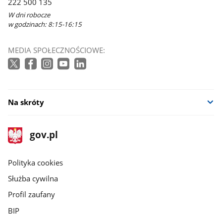
222 500 135
W dni robocze
w godzinach: 8:15-16:15
MEDIA SPOŁECZNOŚCIOWE:
Na skróty
stopka
Strona
gov.pl
gov.pl
główna
gov.pl
Polityka cookies
Służba cywilna
Profil zaufany
BIP