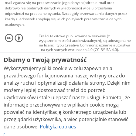
mail zgadza się na przetwarzanie jego danych (adres e-mail oraz
dobrowolnie podanych danych w wiadomości) w celu przesłania
odpowiedzi na przesłane pytania. Szczegóły przetwarzania danych przez
każdą z jednostek znajdują się w ich politykach przetwarzania danych
osobowych.
Treści tekstowe publikowane w serwisie (z
wyłączeniem treści audiowizualnych), są udostępniane
na licencji typu Creative Commons: uznanie autorstwa
- na tych samych warunkach 4.0 (CC BY-SA 4.0).
Materiały audiowizualne, w tym zdjęcia, materiały
Dbamy o Twoją prywatność
audio i wideo, są udostępniane na licencji typu
Creative Commons: uznanie autorstwa użycie
Wykorzystujemy pliki cookie w celu zapewnienia
niekomercyjne - bez utworów zależnych 4.0 (CC BY-
NC-ND 4.0), o ile nie jest to stwierdzone inaczej.
prawidłowego funkcjonowania naszej witryny oraz do
analizy ruchu i optymalizacji działania strony. Dzięki nim
możemy lepiej dostosować treści do potrzeb
użytkowników i stale ulepszać nasze usługi. Pamiętaj, że
informacje przechowywane w plikach cookie mogą
pozwalać na identyfikację konkretnego urządzenia lub
przeglądarki użytkownika, a więc potencjalnie stanowić
dane osobowe.
Polityka cookies