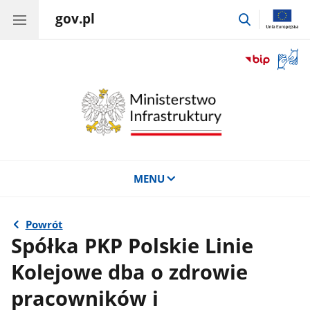
gov.pl
przejdź
do
wyszukiwar
Otwór
okno
z
tłuma
języka
migow
MENU
Powrót
Spółka PKP Polskie Linie
Kolejowe dba o zdrowie
pracowników i