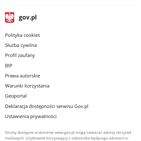
stopka
Strona
gov.pl
gov.pl
główna
gov.pl
Polityka cookies
Służba cywilna
Profil zaufany
BIP
Prawa autorskie
Warunki korzystania
Geoportal
Deklaracja dostępności serwisu Gov.pl
Ustawienia prywatności
Strony dostępne w domenie www.gov.pl mogą zawierać adresy skrzynek
mailowych. Użytkownik korzystający z odnośnika będącego adresem e-