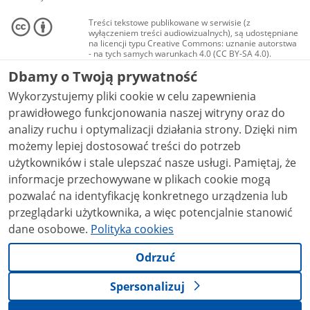
Treści tekstowe publikowane w serwisie (z
wyłączeniem treści audiowizualnych), są udostępniane
na licencji typu Creative Commons: uznanie autorstwa
- na tych samych warunkach 4.0 (CC BY-SA 4.0).
Materiały audiowizualne, w tym zdjęcia, materiały
Dbamy o Twoją prywatność
audio i wideo, są udostępniane na licencji typu
Creative Commons: uznanie autorstwa użycie
Wykorzystujemy pliki cookie w celu zapewnienia
niekomercyjne - bez utworów zależnych 4.0 (CC BY-
NC-ND 4.0), o ile nie jest to stwierdzone inaczej.
prawidłowego funkcjonowania naszej witryny oraz do
analizy ruchu i optymalizacji działania strony. Dzięki nim
możemy lepiej dostosować treści do potrzeb
użytkowników i stale ulepszać nasze usługi. Pamiętaj, że
informacje przechowywane w plikach cookie mogą
pozwalać na identyfikację konkretnego urządzenia lub
przeglądarki użytkownika, a więc potencjalnie stanowić
dane osobowe.
Polityka cookies
Odrzuć
Spersonalizuj