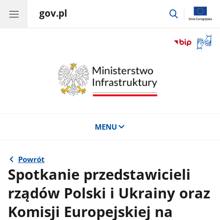
gov.pl
przejdź
do
wyszukiwar
Otwór
okno
z
tłuma
języka
migow
MENU
Powrót
Spotkanie przedstawicieli
rządów Polski i Ukrainy oraz
Komisji Europejskiej na