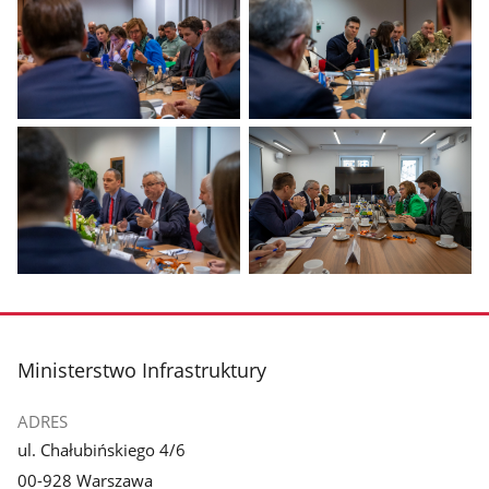
Pokaż
Pokaż
zdjęcie
zdjęcie
1
2
z
z
galerii.
galerii.
Pokaż
Pokaż
zdjęcie
zdjęcie
3
4
z
z
stopka
Ministerstwo Infrastruktury
galerii.
galerii.
ADRES
ul. Chałubińskiego 4/6
00-928 Warszawa