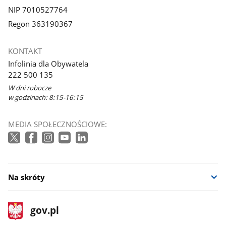
NIP 7010527764
Regon 363190367
KONTAKT
Infolinia dla Obywatela
222 500 135
W dni robocze
w godzinach: 8:15-16:15
MEDIA SPOŁECZNOŚCIOWE:
Na skróty
stopka
Strona
gov.pl
gov.pl
główna