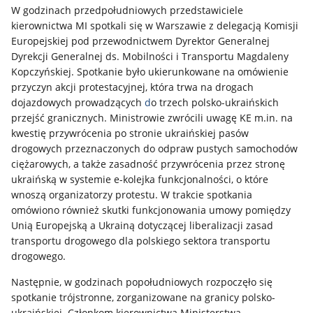
W godzinach przedpołudniowych przedstawiciele
kierownictwa MI spotkali się w Warszawie z delegacją Komisji
Europejskiej pod przewodnictwem Dyrektor Generalnej
Dyrekcji Generalnej ds. Mobilności i Transportu Magdaleny
Kopczyńskiej. Spotkanie było ukierunkowane na omówienie
przyczyn akcji protestacyjnej, która trwa na drogach
dojazdowych prowadzących
d
o trzech polsko-ukraińskich
przejść granicznych. Ministrowie zwrócili uwagę KE m.in. na
kwestię przywrócenia po stronie ukraińskiej pasów
drogowych przeznaczonych do odpraw pustych samochodów
ciężarowych, a także zasadność przywrócenia przez stronę
ukraińską w systemie e-kolejka funkcjonalności, o które
wnoszą organizatorzy protestu. W trakcie spotkania
omówiono również skutki funkcjonowania umowy pomiędzy
Unią Europejską a Ukrainą dotyczącej liberalizacji zasad
transportu drogowego dla polskiego sektora transportu
drogowego.
Następnie, w godzinach popołudniowych rozpoczęło się
spotkanie trójstronne, zorganizowane na granicy polsko-
ukraińskiej. Członkom kierownictwa Ministerstwa