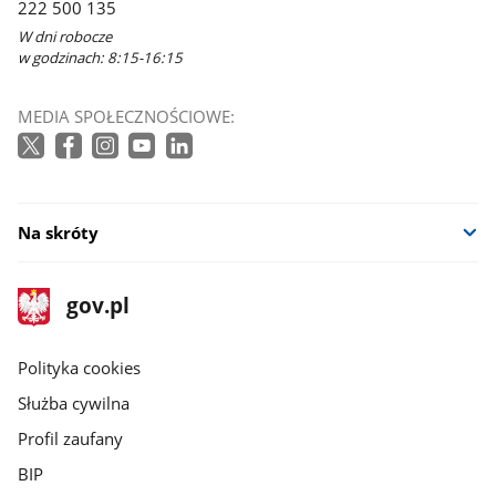
222 500 135
W dni robocze
w godzinach: 8:15-16:15
MEDIA SPOŁECZNOŚCIOWE:
Na skróty
stopka
Strona
gov.pl
gov.pl
główna
gov.pl
Polityka cookies
Służba cywilna
Profil zaufany
BIP