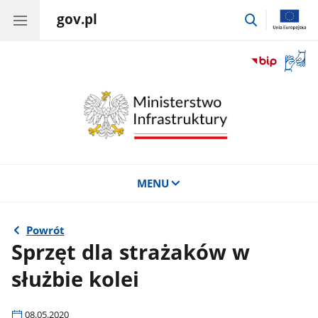
gov.pl
przejdź
do
wyszukiwar
Otwór
okno
z
tłuma
języka
migow
MENU
Powrót
Sprzęt dla strażaków w
służbie kolei
08.05.2020