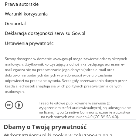
Prawa autorskie
Warunki korzystania
Geoportal
Deklaracja dostępności serwisu Gov.pl
Ustawienia prywatności
Strony dostępne w domenie www.gov.pl mogą zawierać adresy skrzynek
mailowych. Użytkownik korzystający z odnośnika będącego adresem e-
mail zgadza się na przetwarzanie jego danych (adres e-mail oraz
dobrowolnie podanych danych w wiadomości) w celu przesłania
odpowiedzi na przesłane pytania. Szczegóły przetwarzania danych przez
każdą z jednostek znajdują się w ich politykach przetwarzania danych
osobowych.
Treści tekstowe publikowane w serwisie (z
wyłączeniem treści audiowizualnych), są udostępniane
na licencji typu Creative Commons: uznanie autorstwa
- na tych samych warunkach 4.0 (CC BY-SA 4.0).
Materiały audiowizualne, w tym zdjęcia, materiały
Dbamy o Twoją prywatność
audio i wideo, są udostępniane na licencji typu
Creative Commons: uznanie autorstwa użycie
Wykorzystujemy pliki cookie w celu zapewnienia
niekomercyjne - bez utworów zależnych 4.0 (CC BY-