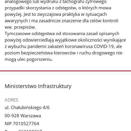
analogowego lub wydruku z tachografu cyfrowego
przypadki skorzystania z odstępstw, o których mowa
powyżej. Jest to zwyczajowa praktyka w sytuacjach
awaryjnych i ma zasadnicze znaczenie dla celów kontroli
ww. przepisów.
Tymczasowe odstępstwa od stosowania zasad opisanych
powyżej odzwierciedlają wyjątkowe okoliczności wynikające
z wybuchu pandemii zakażeń koronawirusa COVID-19, ale
poziom bezpieczeństwa kierowców i ruchu drogowego nie
mogą ulec pogorszeniu.
stopka
Ministerstwo Infrastruktury
ADRES
ul. Chałubińskiego 4/6
00-928 Warszawa
NIP 7010527764