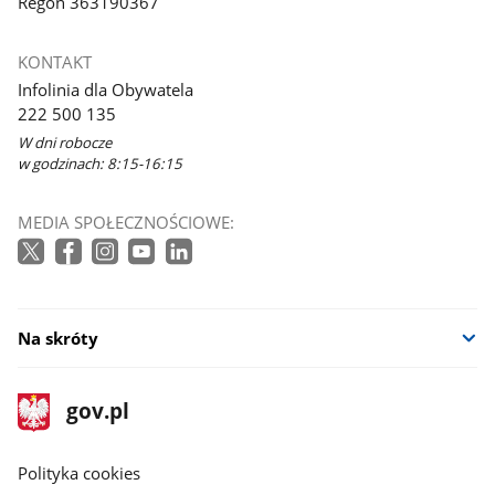
Regon 363190367
KONTAKT
Infolinia dla Obywatela
222 500 135
W dni robocze
w godzinach: 8:15-16:15
MEDIA SPOŁECZNOŚCIOWE:
Na skróty
stopka
Strona
gov.pl
gov.pl
główna
gov.pl
Polityka cookies