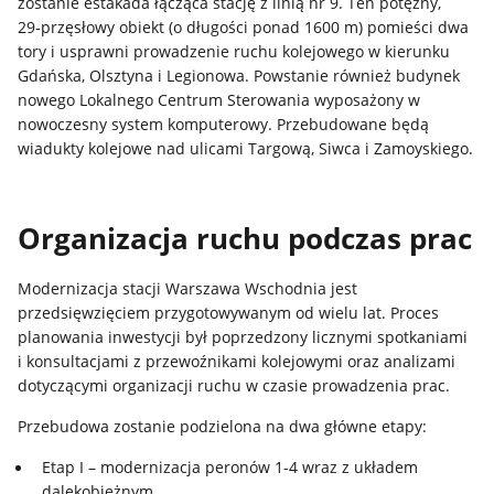
zostanie estakada łącząca stację z linią nr 9. Ten potężny,
29‑przęsłowy obiekt (o długości ponad 1600 m) pomieści dwa
tory i usprawni prowadzenie ruchu kolejowego w kierunku
Gdańska, Olsztyna i Legionowa. Powstanie również budynek
nowego Lokalnego Centrum Sterowania wyposażony w
nowoczesny system komputerowy. Przebudowane będą
wiadukty kolejowe nad ulicami Targową, Siwca i Zamoyskiego.
Organizacja ruchu podczas prac
Modernizacja stacji Warszawa Wschodnia jest
przedsięwzięciem przygotowywanym od wielu lat. Proces
planowania inwestycji był poprzedzony licznymi spotkaniami
i konsultacjami z przewoźnikami kolejowymi oraz analizami
dotyczącymi organizacji ruchu w czasie prowadzenia prac.
Przebudowa zostanie podzielona na dwa główne etapy:
Etap I – modernizacja peronów 1-4 wraz z układem
dalekobieżnym,