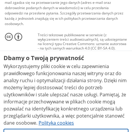
mail zgadza się na przetwarzanie jego danych (adres e-mail oraz
dobrowolnie podanych danych w wiadomości) w celu przesłania
odpowiedzi na przesłane pytania. Szczegóły przetwarzania danych przez
każdą z jednostek znajdują się w ich politykach przetwarzania danych
osobowych.
Treści tekstowe publikowane w serwisie (z
wyłączeniem treści audiowizualnych), są udostępniane
na licencji typu Creative Commons: uznanie autorstwa
- na tych samych warunkach 4.0 (CC BY-SA 4.0).
Materiały audiowizualne, w tym zdjęcia, materiały
Dbamy o Twoją prywatność
audio i wideo, są udostępniane na licencji typu
Creative Commons: uznanie autorstwa użycie
Wykorzystujemy pliki cookie w celu zapewnienia
niekomercyjne - bez utworów zależnych 4.0 (CC BY-
NC-ND 4.0), o ile nie jest to stwierdzone inaczej.
prawidłowego funkcjonowania naszej witryny oraz do
analizy ruchu i optymalizacji działania strony. Dzięki nim
możemy lepiej dostosować treści do potrzeb
użytkowników i stale ulepszać nasze usługi. Pamiętaj, że
informacje przechowywane w plikach cookie mogą
pozwalać na identyfikację konkretnego urządzenia lub
przeglądarki użytkownika, a więc potencjalnie stanowić
dane osobowe.
Polityka cookies