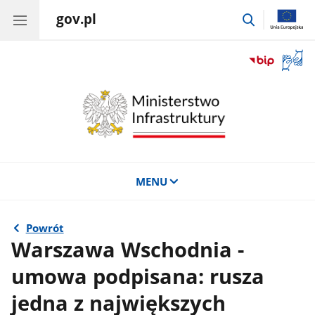
gov.pl
przejdź
do
wyszukiwar
Otwór
okno
z
tłuma
języka
migow
MENU
Powrót
Warszawa Wschodnia -
umowa podpisana: rusza
jedna z największych