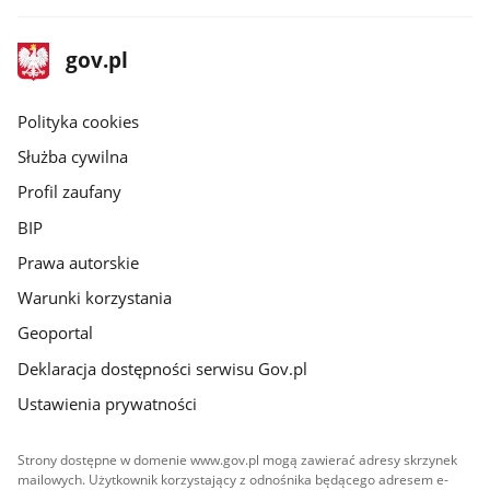
stopka
Strona
gov.pl
gov.pl
główna
gov.pl
Polityka cookies
Służba cywilna
Profil zaufany
BIP
Prawa autorskie
Warunki korzystania
Geoportal
Deklaracja dostępności serwisu Gov.pl
Ustawienia prywatności
Strony dostępne w domenie www.gov.pl mogą zawierać adresy skrzynek
mailowych. Użytkownik korzystający z odnośnika będącego adresem e-