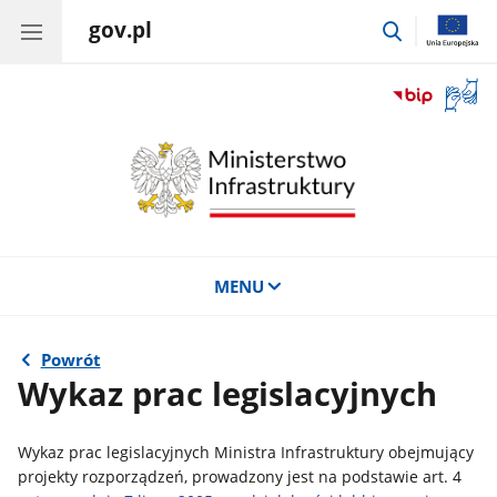
gov.pl
przejdź
do
wyszukiwar
Otwór
okno
z
tłuma
języka
migow
MENU
Powrót
Wykaz prac legislacyjnych
Wykaz prac legislacyjnych Ministra Infrastruktury obejmujący
projekty rozporządzeń, prowadzony jest na podstawie art. 4