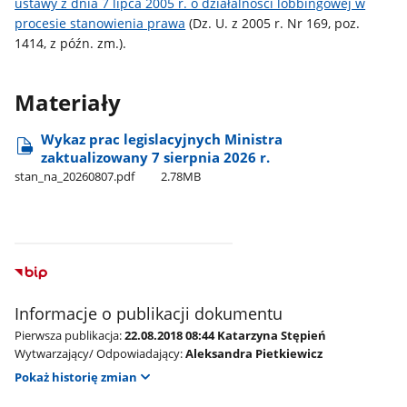
ustawy z dnia 7 lipca 2005 r. o działalności lobbingowej w
procesie stanowienia prawa
(Dz. U. z 2005 r. Nr 169, poz.
1414, z późn. zm.).
Materiały
Wykaz prac legislacyjnych Ministra
zaktualizowany 7 sierpnia 2026 r.
stan​_na​_20260807.pdf
2.78MB
Informacje o publikacji dokumentu
Pierwsza publikacja:
22.08.2018 08:44 Katarzyna Stępień
Wytwarzający/ Odpowiadający:
Aleksandra Pietkiewicz
Pokaż historię zmian