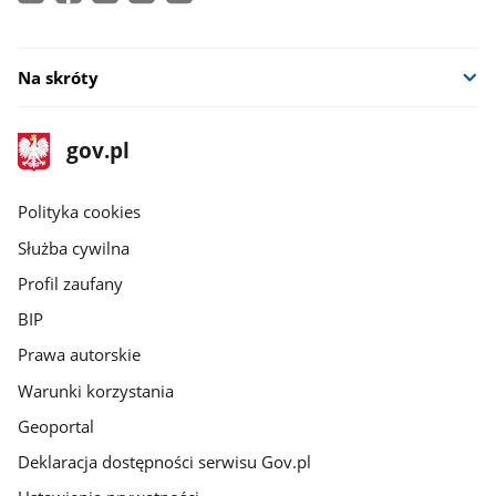
Na skróty
stopka
Strona
gov.pl
gov.pl
główna
gov.pl
Polityka cookies
Służba cywilna
Profil zaufany
BIP
Prawa autorskie
Warunki korzystania
Geoportal
Deklaracja dostępności serwisu Gov.pl