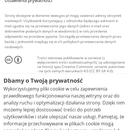
Ustawienia prywatności
Strony dostępne w domenie www.gov.pl mogą zawierać adresy skrzynek
mailowych. Użytkownik korzystający z odnośnika będącego adresem e-
mail zgadza się na przetwarzanie jego danych (adres e-mail oraz
dobrowolnie podanych danych w wiadomości) w celu przesłania
odpowiedzi na przesłane pytania. Szczegóły przetwarzania danych przez
każdą z jednostek znajdują się w ich politykach przetwarzania danych
osobowych.
Treści tekstowe publikowane w serwisie (z
wyłączeniem treści audiowizualnych), są udostępniane
na licencji typu Creative Commons: uznanie autorstwa
- na tych samych warunkach 4.0 (CC BY-SA 4.0).
Materiały audiowizualne, w tym zdjęcia, materiały
Dbamy o Twoją prywatność
audio i wideo, są udostępniane na licencji typu
Creative Commons: uznanie autorstwa użycie
Wykorzystujemy pliki cookie w celu zapewnienia
niekomercyjne - bez utworów zależnych 4.0 (CC BY-
NC-ND 4.0), o ile nie jest to stwierdzone inaczej.
prawidłowego funkcjonowania naszej witryny oraz do
analizy ruchu i optymalizacji działania strony. Dzięki nim
możemy lepiej dostosować treści do potrzeb
użytkowników i stale ulepszać nasze usługi. Pamiętaj, że
informacje przechowywane w plikach cookie mogą