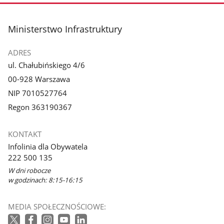
stopka
Ministerstwo Infrastruktury
ADRES
ul. Chałubińskiego 4/6
00-928 Warszawa
NIP 7010527764
Regon 363190367
KONTAKT
Infolinia dla Obywatela
222 500 135
W dni robocze
w godzinach: 8:15-16:15
MEDIA SPOŁECZNOŚCIOWE: