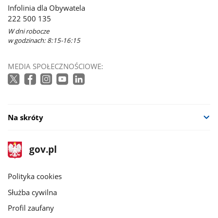
Infolinia dla Obywatela
222 500 135
W dni robocze
w godzinach: 8:15-16:15
MEDIA SPOŁECZNOŚCIOWE:
Na skróty
stopka
Strona
gov.pl
gov.pl
główna
gov.pl
Polityka cookies
Służba cywilna
Profil zaufany