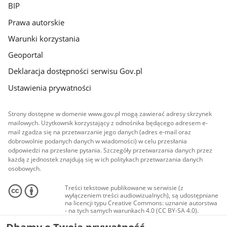
BIP
Prawa autorskie
Warunki korzystania
Geoportal
Deklaracja dostępności serwisu Gov.pl
Ustawienia prywatności
Strony dostępne w domenie www.gov.pl mogą zawierać adresy skrzynek
mailowych. Użytkownik korzystający z odnośnika będącego adresem e-
mail zgadza się na przetwarzanie jego danych (adres e-mail oraz
dobrowolnie podanych danych w wiadomości) w celu przesłania
odpowiedzi na przesłane pytania. Szczegóły przetwarzania danych przez
każdą z jednostek znajdują się w ich politykach przetwarzania danych
osobowych.
Treści tekstowe publikowane w serwisie (z
wyłączeniem treści audiowizualnych), są udostępniane
na licencji typu Creative Commons: uznanie autorstwa
- na tych samych warunkach 4.0 (CC BY-SA 4.0).
Materiały audiowizualne, w tym zdjęcia, materiały
audio i wideo, są udostępniane na licencji typu