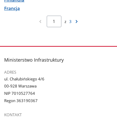
Francja
z
3
stopka
Ministerstwo Infrastruktury
ADRES
ul. Chałubińskiego 4/6
00-928 Warszawa
NIP 7010527764
Regon 363190367
KONTAKT