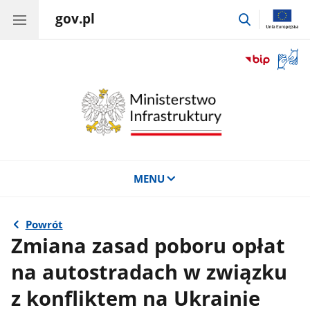
gov.pl
przejdź
do
wyszukiwar
Otwór
okno
z
tłuma
języka
migow
MENU
Powrót
Zmiana zasad poboru opłat
na autostradach w związku
z konfliktem na Ukrainie