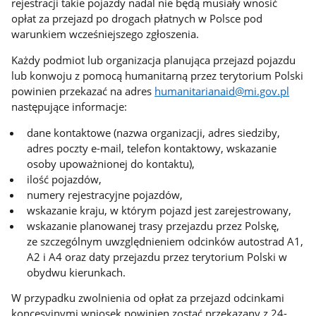
rejestracji takie pojazdy nadal nie będą musiały wnosić
opłat za przejazd po drogach płatnych w Polsce pod
warunkiem wcześniejszego zgłoszenia.
Każdy podmiot lub organizacja planująca przejazd pojazdu
lub konwoju z pomocą humanitarną przez terytorium Polski
powinien przekazać na adres
humanitarianaid@mi.gov.pl
następujące informacje:
dane kontaktowe (nazwa organizacji, adres siedziby,
adres poczty e-mail, telefon kontaktowy, wskazanie
osoby upoważnionej do kontaktu),
ilość pojazdów,
numery rejestracyjne pojazdów,
wskazanie kraju, w którym pojazd jest zarejestrowany,
wskazanie planowanej trasy przejazdu przez Polskę,
ze szczególnym uwzględnieniem odcinków autostrad A1,
A2 i A4 oraz daty przejazdu przez terytorium Polski w
obydwu kierunkach.
W przypadku zwolnienia od opłat za przejazd odcinkami
koncesyjnymi wniosek powinien zostać przekazany z 24-