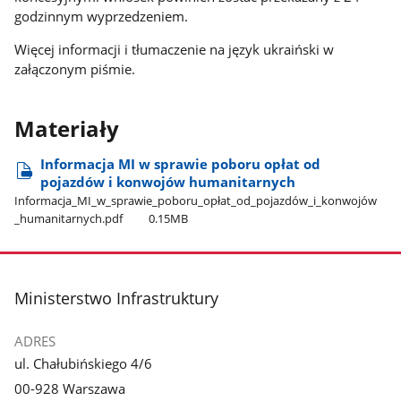
godzinnym wyprzedzeniem.
Więcej informacji i tłumaczenie na język ukraiński w
załączonym piśmie.
Materiały
Informacja MI w sprawie poboru opłat od
pojazdów i konwojów humanitarnych
Informacja​_MI​_w​_sprawie​_poboru​_opłat​_od​_pojazdów​_i​_konwojów​
_humanitarnych.pdf
0.15MB
stopka
Ministerstwo Infrastruktury
ADRES
ul. Chałubińskiego 4/6
00-928 Warszawa