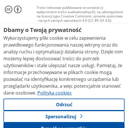
Treści tekstowe publikowane w serwisie (z
wyłączeniem treści audiowizualnych), są udostępniane
na licencji typu Creative Commons: uznanie autorstwa
- na tych samych warunkach 4.0 (CC BY-SA 4.0).
Materiały audiowizualne, w tym zdjęcia, materiały
Dbamy o Twoją prywatność
audio i wideo, są udostępniane na licencji typu
Creative Commons: uznanie autorstwa użycie
Wykorzystujemy pliki cookie w celu zapewnienia
niekomercyjne - bez utworów zależnych 4.0 (CC BY-
NC-ND 4.0), o ile nie jest to stwierdzone inaczej.
prawidłowego funkcjonowania naszej witryny oraz do
analizy ruchu i optymalizacji działania strony. Dzięki nim
możemy lepiej dostosować treści do potrzeb
użytkowników i stale ulepszać nasze usługi. Pamiętaj, że
informacje przechowywane w plikach cookie mogą
pozwalać na identyfikację konkretnego urządzenia lub
przeglądarki użytkownika, a więc potencjalnie stanowić
dane osobowe.
Polityka cookies
Odrzuć
Spersonalizuj