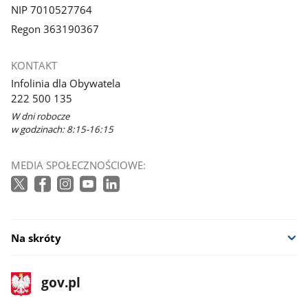
NIP 7010527764
Regon 363190367
KONTAKT
Infolinia dla Obywatela
222 500 135
W dni robocze
w godzinach: 8:15-16:15
MEDIA SPOŁECZNOŚCIOWE:
Na skróty
stopka
Strona
gov.pl
gov.pl
główna