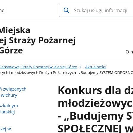
nej
Miejska
j Straży Pożarnej
 Górze
O n
aństwowej Straży Pożarnej w Jeleniej Górze
Aktualności
ięcych i młodzieżowych Drużyn Pożarniczych - „Budujemy SYSTEM ODPORNO
Konkurs dla dz
ń związanych
 wichury
młodzieżowyc
szkalnym
- „Budujemy
arskiej
SPOŁECZNEJ w
czej w