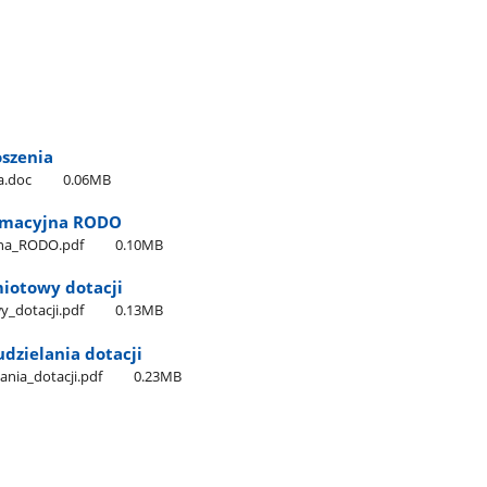
oszenia
ia.doc
0.06MB
formacyjna RODO
yjna​_RODO.pdf
0.10MB
miotowy dotacji
y​_dotacji.pdf
0.13MB
 udzielania dotacji
lania​_dotacji.pdf
0.23MB