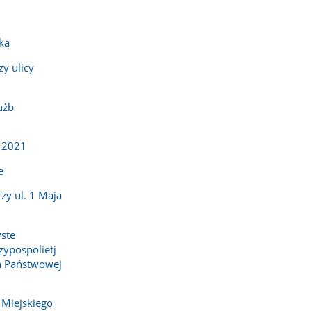
ka
y ulicy
użb
 2021
e
zy ul. 1 Maja
yste
zypospolietj
ch Państwowej
Miejskiego