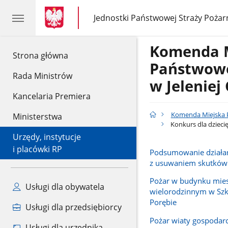
gov.pl
gov.pl
Jednostki Państwowej Straży Pożar
gov.pl
Jednostki
Państwowej
Straży
Komenda 
Pożarnej
gov.pl
Strona główna
Państwowe
Rada Ministrów
w Jeleniej
Kancelaria Premiera
Komenda Miejska P
Ministerstwa
Konkurs dla dziec
Urzędy, instytucje
i placówki RP
Podsumowanie działa
z usuwaniem skutków
Pożar w budynku mie
Usługi dla obywatela
wielorodzinnym w Szkl
Porębie
Usługi dla przedsiębiorcy
Pożar wiaty gospodar
Usługi dla urzędnika