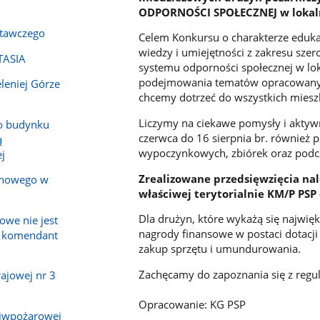
ODPORNOŚCI SPOŁECZNEJ w lokaln
tawczego
Celem Konkursu o charakterze eduka
wiedzy i umiejętności z zakresu sze
TASIA
systemu odporności społecznej w lo
podejmowania tematów opracowanych
leniej Górze
chcemy dotrzeć do wszystkich mies
Liczymy na ciekawe pomysły i aktyw
o budynku
czerwca do 16 sierpnia br. również
ą
wypoczynkowych, zbiórek oraz podcz
j
Zrealizowane przedsięwzięcia nal
inowego w
właściwej terytorialnie KM/P PSP 
Dla drużyn, które wykażą się najwię
owe nie jest
nagrody finansowe w postaci dotacji 
a komendant
zakup sprzętu i umundurowania.
Zachęcamy do zapoznania się z regu
ajowej nr 3
Opracowanie: KG PSP
ciwpożarowej