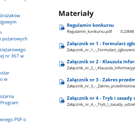
Materiały
 Strażaków
Biegowym
Regulamin konkursu
Regulamin​_konkursu.pdf
0.23MB
h
ń pożarowych
Załącznik nr 1 - Formularz zgł
ciężarowego
Załącznik​_nr​_1​_-​_Formularz​_zgłoszen
ej nr 367 w
Załącznik nr 2 - Klauzula In
Załącznik​_nr​_2​_-​_Klauzula​_Informac
pożar
o w
Załącznik nr 3 - Zakres przed
Załącznik​_nr​_3​_-​_Zakres​_przedmiotow
Pożarna
Załącznik nr 4 - Tryb i zasady
 Program
Załącznik​_nr​_4​_-​_Tryb​_i​_zasady​_udzie
wnego PSP o