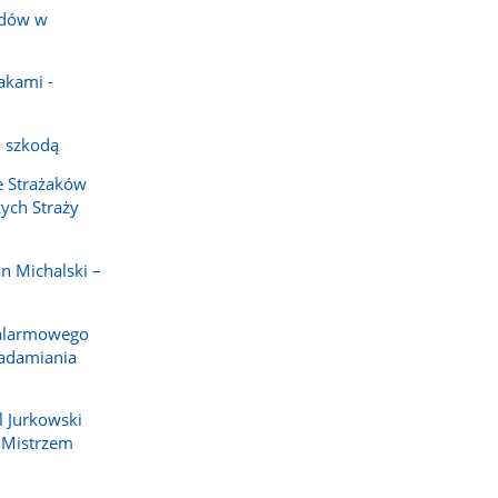
zdów w
akami -
 szkodą
e Strażaków
ych Straży
n Michalski –
 alarmowego
adamiania
l Jurkowski
y Mistrzem