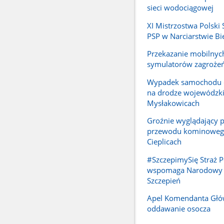
sieci wodociągowej
XI Mistrzostwa Polski
PSP w Narciarstwie 
Przekazanie mobilnyc
symulatorów zagroże
Wypadek samochodu 
na drodze wojewódzki
Mysłakowicach
Groźnie wyglądający 
przewodu kominoweg
Cieplicach
#SzczepimySię Straż 
wspomaga Narodowy
Szczepień
Apel Komendanta Głó
oddawanie osocza