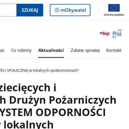
Logowanie
SZUKAJ
mObywatel
do
panelu
Otwórz
okno
z
tłumac
as
Co robimy
Aktualności
Załatw sprawę
Kontakt
języka
migowe
ŚCI SPOŁECZNEJ w lokalnych społecznościach”
iecięcych i
h Drużyn Pożarniczych
 SYSTEM ODPORNOŚCI
 lokalnych