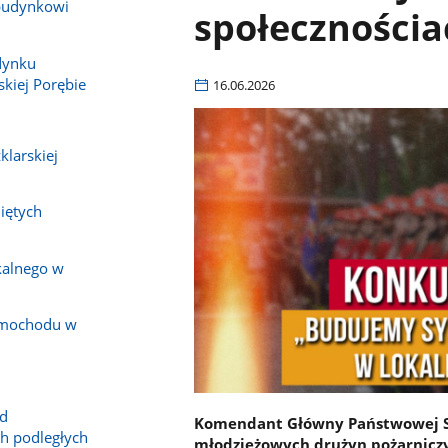
budynkowi
społecznościa
dynku
kiej Porębie
16.06.2026
klarskiej
iętych
kalnego w
amochodu w
ad
Komendant Główny Państwowej Str
h podległych
młodzieżowych drużyn pożarnicz