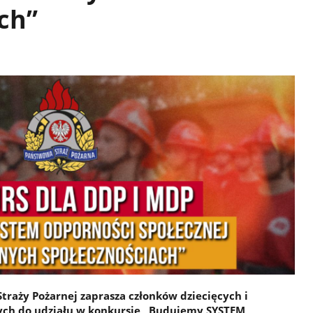
ch”
aży Pożarnej zaprasza członków dziecięcych i
ych do udziału w konkursie „Budujemy SYSTEM