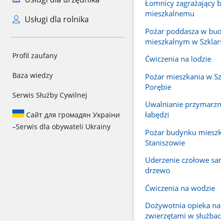
Łomnicy zagrażający 
mieszkalnemu
Usługi dla rolnika
Pożar poddasza w bu
mieszkalnym w Szklars
Profil zaufany
Ćwiczenia na lodzie
Baza wiedzy
Pożar mieszkania w Sz
Porębie
Serwis Służby Cywilnej
Uwalnianie przymarzn
łabędzi
Сайт для громадян України
–
Serwis dla obywateli Ukrainy
Pożar budynku miesz
Staniszowie
Uderzenie czołowe s
drzewo
Ćwiczenia na wodzie
Dożywotnia opieka n
zwierzętami w służbac