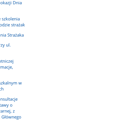
 okazji Dnia
 szkolenia
dzie strażak
nia Strażaka
zy ul.
tniczej
rmacje,
szkalnym w
ch
nsultacje
tawy o
arnej, z
a Głównego