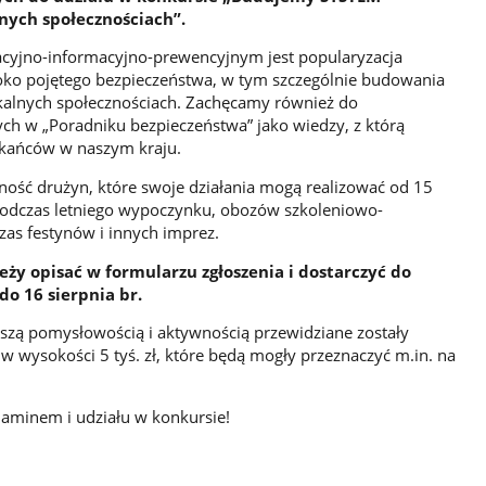
ych społecznościach”.
cyjno-informacyjno-prewencyjnym jest popularyzacja
roko pojętego bezpieczeństwa, w tym szczególnie budowania
kalnych społecznościach. Zachęcamy również do
 w „Poradniku bezpieczeństwa” jako wiedzy, z którą
zkańców w naszym kraju.
ność drużyn, które swoje działania mogą realizować od 15
 podczas letniego wypoczynku, obozów szkoleniowo-
as festynów i innych imprez.
eży opisać w formularzu zgłoszenia i dostarczyć do
do 16 sierpnia br.
kszą pomysłowością i aktywnością przewidziane zostały
w wysokości 5 tyś. zł, które będą mogły przeznaczyć m.in. na
laminem i udziału w konkursie!