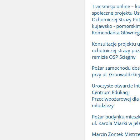
Transmisja online – ko
społeczne projektu Us
Ochotniczej Straży Po
kujawsko - pomorskim
Komendanta Główneg
Konsultacje projektu 
ochotniczej straży poż
remizie OSP Ścięgny
Pożar samochodu dos
przy ul. Grunwaldzkiej
Uroczyste otwarcie In
Centrum Edukacji
Przeciwpożarowej dla d
młodzieży
Pożar budynku mieszk
ul. Karola Miarki w Jel
Marcin Zontek Mistrz