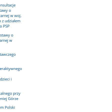
nsultacje
tawy o
żarnej w woj.
 z udziałem
o PSP
ustawy o
arnej w
tawczego
teraktywnego
zieci i
alnego przy
eniej Górze
em Polski