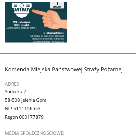
Pokaż
Pokaż
zdjęcie
zdjęcie
1
2
z
z
galerii.
galerii.
Pokaż
zdjęcie
3
z
stopka
Komenda Miejska Państwowej Straży Pożarnej
galerii.
ADRES
Sudecka 2
58-500 Jelenia Góra
NIP 6111156553
Regon 000177879
MEDIA SPOŁECZNOŚCIOWE: