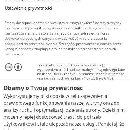
Ustawienia prywatności
Strony dostępne w domenie www.gov.pl mogą zawierać adresy skrzynek
mailowych. Użytkownik korzystający z odnośnika będącego adresem e-
mail zgadza się na przetwarzanie jego danych (adres e-mail oraz
dobrowolnie podanych danych w wiadomości) w celu przesłania
odpowiedzi na przesłane pytania. Szczegóły przetwarzania danych przez
każdą z jednostek znajdują się w ich politykach przetwarzania danych
osobowych.
Treści tekstowe publikowane w serwisie (z
wyłączeniem treści audiowizualnych), są udostępniane
na licencji typu Creative Commons: uznanie autorstwa
- na tych samych warunkach 4.0 (CC BY-SA 4.0).
Materiały audiowizualne, w tym zdjęcia, materiały
Dbamy o Twoją prywatność
audio i wideo, są udostępniane na licencji typu
Creative Commons: uznanie autorstwa użycie
Wykorzystujemy pliki cookie w celu zapewnienia
niekomercyjne - bez utworów zależnych 4.0 (CC BY-
NC-ND 4.0), o ile nie jest to stwierdzone inaczej.
prawidłowego funkcjonowania naszej witryny oraz do
analizy ruchu i optymalizacji działania strony. Dzięki nim
możemy lepiej dostosować treści do potrzeb
użytkowników i stale ulepszać nasze usługi. Pamiętaj, że