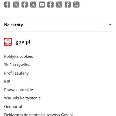
Na skróty
stopka
Strona
gov.pl
gov.pl
główna
gov.pl
Polityka cookies
Służba cywilna
Profil zaufany
BIP
Prawa autorskie
Warunki korzystania
Geoportal
Deklaracja dostępności serwisu Gov.pl