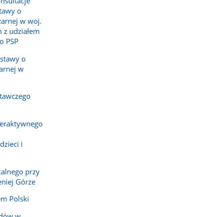
nsultacje
tawy o
żarnej w woj.
 z udziałem
o PSP
ustawy o
arnej w
tawczego
teraktywnego
zieci i
alnego przy
eniej Górze
em Polski
zdów w