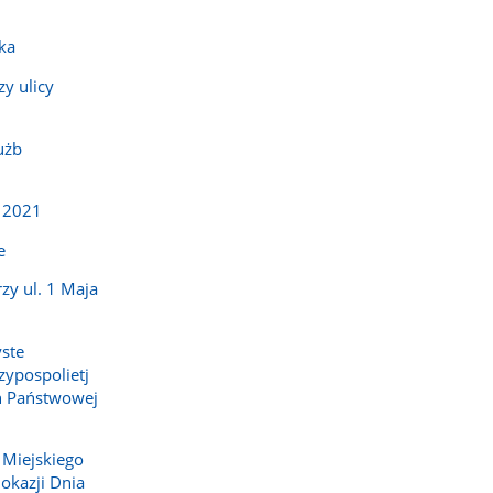
ka
y ulicy
użb
 2021
e
zy ul. 1 Maja
yste
zypospolietj
ch Państwowej
Miejskiego
 okazji Dnia