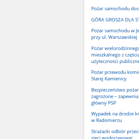
Pożar samochodu dos
GÓRA GROSZA DLA S
Pożar samochodu w Je
przy ul. Warszawskiej
Pożar wielorodzinneg
mieszkalnego z części
użyteczności publiczne
Pożar przewodu kom
Starej Kamienicy
Bezpieczeństwo pożar
zagrożone – zapewni
główny PSP
Wypadek na drodze kr
w Radomierzu
Strażacki odbiór prze
sieci wodociągowej