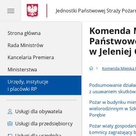
gov.pl
gov.pl
Jednostki Państwowej Straży Pożar
gov.pl
Jednostki
Państwowej
Straży
Komenda 
Pożarnej
gov.pl
Strona główna
Państwowe
Rada Ministrów
w Jeleniej
Kancelaria Premiera
Komenda Miejska P
Ministerstwa
Urzędy, instytucje
Podsumowanie działa
i placówki RP
z usuwaniem skutków
Pożar w budynku mie
wielorodzinnym w Szkl
Usługi dla obywatela
Porębie
Usługi dla przedsiębiorcy
Pożar wiaty gospodar
Łomnicy zagrażający 
Usługi dla urzędnika