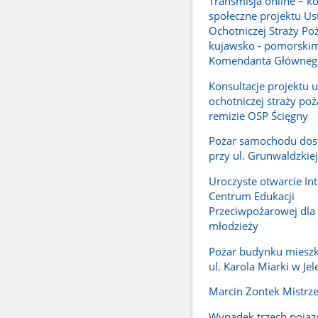
Transmisja online – ko
społeczne projektu Us
Ochotniczej Straży Po
kujawsko - pomorskim
Komendanta Główneg
Konsultacje projektu 
ochotniczej straży poż
remizie OSP Ścięgny
Pożar samochodu dos
przy ul. Grunwaldzkiej
Uroczyste otwarcie In
Centrum Edukacji
Przeciwpożarowej dla d
młodzieży
Pożar budynku mieszk
ul. Karola Miarki w Jel
Marcin Zontek Mistrz
Wypadek trzech poja