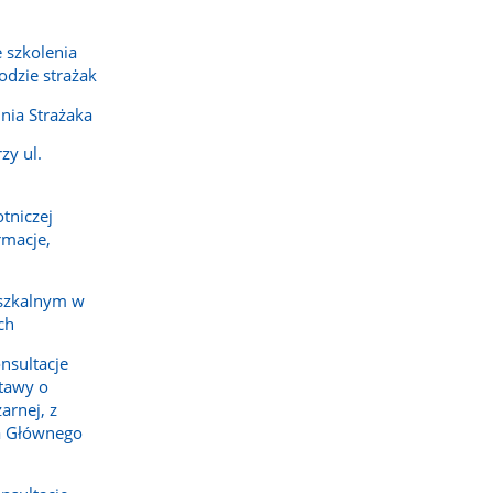
 szkolenia
dzie strażak
nia Strażaka
zy ul.
tniczej
rmacje,
szkalnym w
ch
nsultacje
tawy o
arnej, z
a Głównego