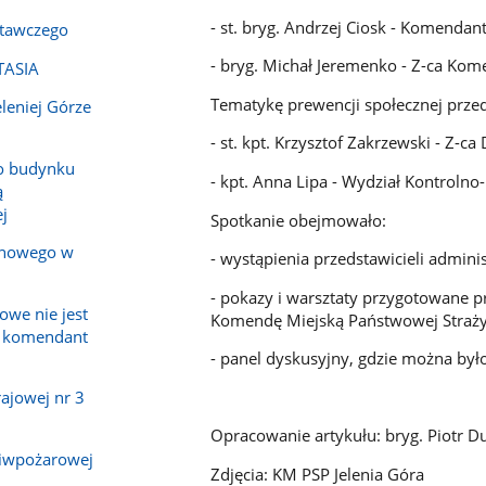
- st. bryg. Andrzej Ciosk - Komendant
tawczego
- bryg. Michał Jeremenko - Z-ca Kom
TASIA
Tematykę prewencji społecznej przed
leniej Górze
- st. kpt. Krzysztof Zakrzewski - Z-c
o budynku
- kpt. Anna Lipa - Wydział Kontroln
ą
j
Spotkanie obejmowało:
inowego w
- wystąpienia przedstawicieli admini
- pokazy i warsztaty przygotowane 
owe nie jest
Komendę Miejską Państwowej Straży 
a komendant
- panel dyskusyjny, gdzie można było
ajowej nr 3
Opracowanie artykułu: bryg. Piotr Du
ciwpożarowej
Zdjęcia: KM PSP Jelenia Góra