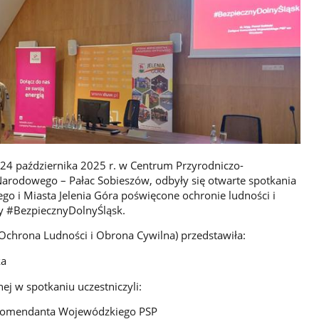
 24 października 2025 r. w Centrum Przyrodniczo-
rodowego – Pałac Sobieszów, odbyły się otwarte spotkania
o i Miasta Jelenia Góra poświęcone ochronie ludności i
wy #BezpiecznyDolnyŚląsk.
chrona Ludności i Obrona Cywilna) przedstawiła:
ka
ej w spotkaniu uczestniczyli:
ca Komendanta Wojewódzkiego PSP