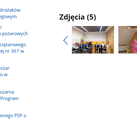
 Strażaków
Zdjęcia (5)
Biegowym
h
ń pożarowych
ciężarowego
Pokaż
ej nr 367 w
poprzednie
Pokaż
Pokaż
zdjęcia
zdjęcie
zdjęcie
pożar
1
2
o w
z
z
galerii.
galerii.
Pożarna
 Program
wnego PSP o