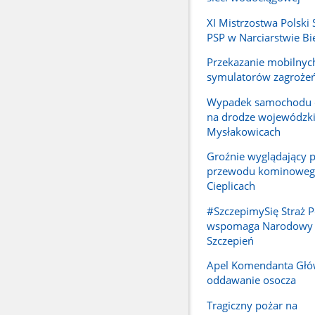
XI Mistrzostwa Polski
PSP w Narciarstwie 
Przekazanie mobilnyc
symulatorów zagroże
Wypadek samochodu 
na drodze wojewódzki
Mysłakowicach
Groźnie wyglądający 
przewodu kominoweg
Cieplicach
#SzczepimySię Straż 
wspomaga Narodowy
Szczepień
Apel Komendanta Głó
oddawanie osocza
Tragiczny pożar na