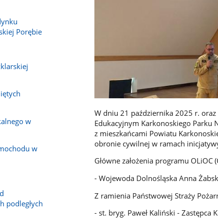
dynku
kiej Porębie
klarskiej
iętych
W dniu 21 października 2025 r. oraz
kalnego w
Edukacyjnym Karkonoskiego Parku Na
z mieszkańcami Powiatu Karkonoskieg
obronie cywilnej w ramach inicjaty
amochodu w
Główne założenia programu OLiOC (O
- Wojewoda Dolnośląska Anna Żabs
ad
Z ramienia Państwowej Straży Pożarn
h podległych
- st. bryg. Paweł Kaliński - Zastęp