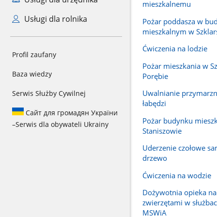
mieszkalnemu
Usługi dla rolnika
Pożar poddasza w bu
mieszkalnym w Szklars
Ćwiczenia na lodzie
Profil zaufany
Pożar mieszkania w Sz
Baza wiedzy
Porębie
Uwalnianie przymarzn
Serwis Służby Cywilnej
łabędzi
Сайт для громадян України
Pożar budynku miesz
–
Serwis dla obywateli Ukrainy
Staniszowie
Uderzenie czołowe s
drzewo
Ćwiczenia na wodzie
Dożywotnia opieka n
zwierzętami w służbac
MSWiA