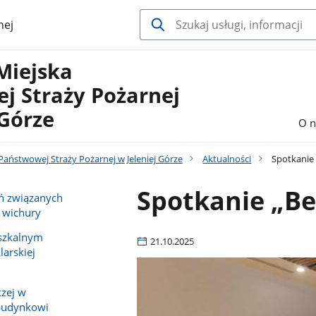
nej
Miejska
j Straży Pożarnej
 Górze
O n
aństwowej Straży Pożarnej w Jeleniej Górze
Aktualności
Spotkanie 
Spotkanie „Be
ń związanych
 wichury
szkalnym
21.10.2025
arskiej
czej w
budynkowi