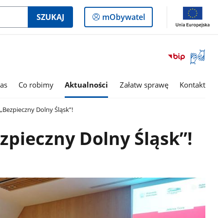
Logowanie
SZUKAJ
mObywatel
do
panelu
Otwórz
okno
z
tłumac
as
Co robimy
Aktualności
Załatw sprawę
Kontakt
języka
migowe
„Bezpieczny Dolny Śląsk”!
zpieczny Dolny Śląsk”!