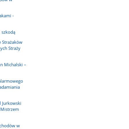
akami -
 szkodą
e Strażaków
ych Straży
n Michalski –
 alarmowego
adamiania
l Jurkowski
y Mistrzem
ochodów w