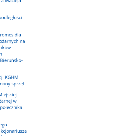
ra Macieja
odległości
promes dla
Pożarnych na
onków
n
 Bieruńsko-
cji KGHM
many sprzęt
iejskiej
żarnej w
połecznika
ego
kcjonariusza