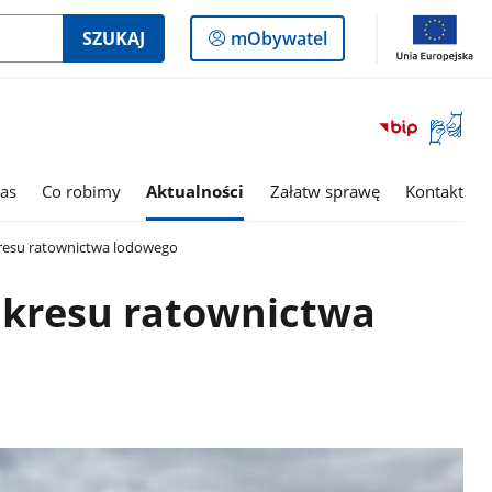
Logowanie
SZUKAJ
mObywatel
do
panelu
Otwórz
okno
z
tłumac
as
Co robimy
Aktualności
Załatw sprawę
Kontakt
języka
migowe
kresu ratownictwa lodowego
akresu ratownictwa