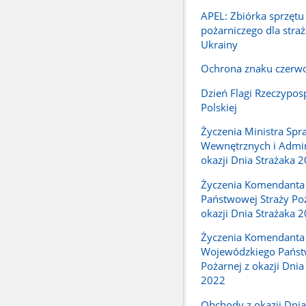
APEL: Zbiórka sprzętu
pożarniczego dla stra
Ukrainy
Ochrona znaku czerw
Dzień Flagi Rzeczyposp
Polskiej
Życzenia Ministra Spr
Wewnętrznych i Admini
okazji Dnia Strażaka 
Życzenia Komendanta
Państwowej Straży Poż
okazji Dnia Strażaka 
Życzenia Komendanta
Wojewódzkiego Państ
Pożarnej z okazji Dnia
2022
Obchody z okazji Dnia