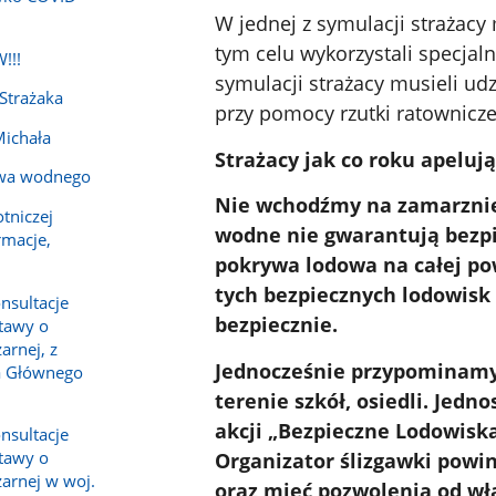
W jednej z symulacji strażac
tym celu wykorzystali specjal
!!!
symulacji strażacy musieli u
 Strażaka
przy pomocy rzutki ratownicze
Michała
Strażacy jak co roku apelują!
twa wodnego
Nie wchodźmy na zamarznięte
tniczej
wodne nie gwarantują bezp
rmacje,
pokrywa lodowa na całej po
tych bezpiecznych lodowisk
nsultacje
bezpiecznie.
tawy o
arnej, z
Jednocześnie przypominamy
a Głównego
terenie szkół, osiedli. Jed
akcji „Bezpieczne Lodowisk
nsultacje
tawy o
Organizator ślizgawki powi
żarnej w woj.
oraz mieć pozwolenia od wła