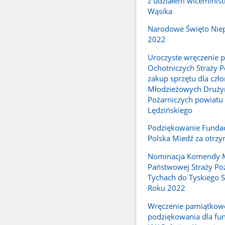
z udziałem wiceminist
Wąsika
Narodowe Święto Niep
2022
Uroczyste wręczenie 
Ochotniczych Straży 
zakup sprzętu dla czł
Młodzieżowych Druży
Pożarniczych powiatu
Lędzińskiego
Podziękowanie Funda
Polska Miedź za otrzy
Nominacja Komendy M
Państwowej Straży Po
Tychach do Tyskiego S
Roku 2022
Wręczenie pamiątkow
podziękowania dla fun