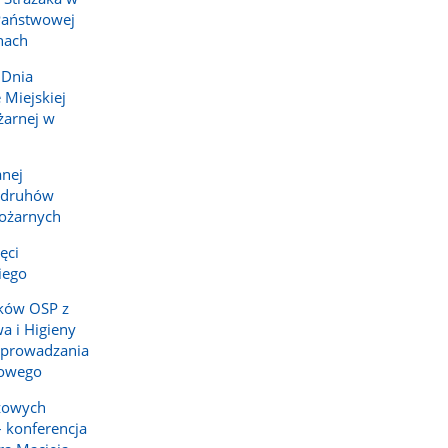
Państwowej
hach
 Dnia
Miejskiej
żarnej w
anej
a druhów
Pożarnych
ęci
iego
ików OSP z
a i Higieny
eprowadzania
kowego
eżowych
 konferencja