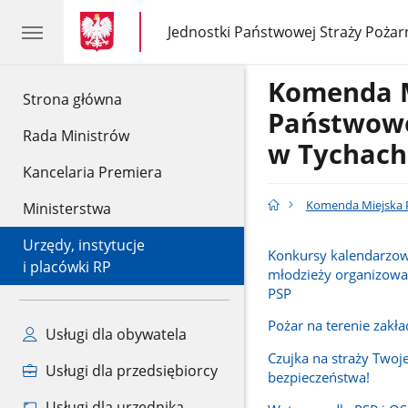
gov.pl
gov.pl
Jednostki Państwowej Straży Pożar
gov.pl
Jednostki
Państwowej
Straży
Komenda 
Pożarnej
gov.pl
Strona główna
Państwowe
Rada Ministrów
w Tychach
Kancelaria Premiera
Komenda Miejska P
Ministerstwa
Urzędy, instytucje
Konkursy kalendarzowe
i placówki RP
młodzieży organizowa
PSP
Pożar na terenie zakł
Usługi dla obywatela
Czujka na straży Twoj
Usługi dla przedsiębiorcy
bezpieczeństwa!
Usługi dla urzędnika