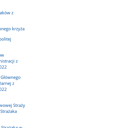
żaków z
onego krzyża
olitej
aw
stracji z
2022
 Głównego
arnej z
2022
wowej Straży
 Strażaka
 Strażaka w