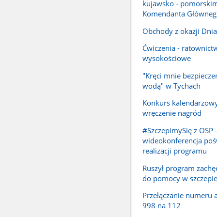
kujawsko - pomorskim
Komendanta Główneg
Obchody z okazji Dnia
Ćwiczenia - ratownict
wysokościowe
"Kręci mnie bezpiecze
wodą" w Tychach
Konkurs kalendarzowy
wręczenie nagród
#SzczepimySię z OSP 
wideokonferencja po
realizacji programu
Ruszył program zachę
do pomocy w szczepie
Przełączanie numeru
998 na 112