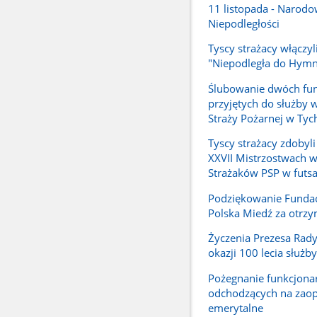
11 listopada - Narodo
Niepodległości
Tyscy strażacy włączyli
"Niepodległa do Hym
Ślubowanie dwóch fun
przyjętych do służby
Straży Pożarnej w Tyc
Tyscy strażacy zdobyli
XXVII Mistrzostwach w
Strażaków PSP w futsa
Podziękowanie Funda
Polska Miedź za otrzy
Życzenia Prezesa Rady
okazji 100 lecia służby
Pożegnanie funkcjona
odchodzących na zaop
emerytalne