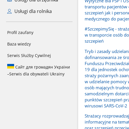
Wytyczne dla PSP i OS
transportu pacjentów
Usługi dla rolnika
szczepień jak i person
medycznego do pacje
#SzczepimySię - stra
Profil zaufany
w transporcie osób d
szczepień
Baza wiedzy
Tryb i zasady udzielan
Serwis Służby Cywilnej
dofinansowania ze ś
Funduszu Przeciwdzia
Сайт для громадян України
19 dla jednostek ocho
–
Serwis dla obywateli Ukrainy
straży pożarnych zaa
w udzielanie pomocy 
osób mających trudno
samodzielnym dotarci
punktów szczepień pr
wirusowi SARS-CoV-2
Strażacy rozprowadzaj
informacyjne na temat 
oraz szczepień przec