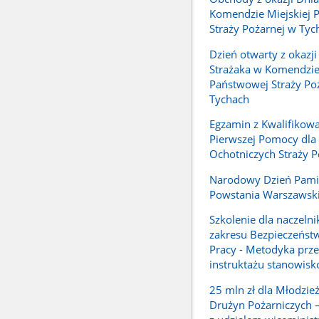
Komendzie Miejskiej 
Straży Pożarnej w Tyc
Dzień otwarty z okazji
Strażaka w Komendzie 
Państwowej Straży Po
Tychach
Egzamin z Kwalifikow
Pierwszej Pomocy dl
Ochotniczych Straży 
Narodowy Dzień Pami
Powstania Warszawsk
Szkolenie dla naczeln
zakresu Bezpieczeństw
Pracy - Metodyka prz
instruktażu stanowis
25 mln zł dla Młodzi
Drużyn Pożarniczych –