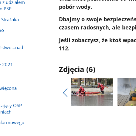
 z udziałem
pobór wody.
o PSP
Dbajmy o swoje bezpieczeńst
 Strażaka
czasem radosnych, ale bezp
wo
Jeśli zobaczysz, że ktoś w
ństwo...nad
112.
 2021 -
Zdjęcia (6)
-
święcona
Pokaż
cający OSP
poprzednie
Pokaż
Pokaż
niach
zdjęcia
zdjęcie
zdjęcie
1
2
 alarmowego
z
z
galerii.
galerii.