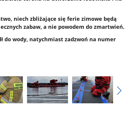
wo, niech zbliżające się ferie zimowe będą
iecznych zabaw, a nie powodem do zmartwień.
padł do wody, natychmiast zadzwoń na numer
Pokaż
nestęp
Pokaż
Pokaż
zdjęcia
zdjęcie
zdjęcie
3
4
z
z
galerii.
galerii.