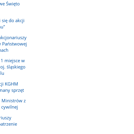
we Święto
 się do akcji
nu"
kcjonariuszy
 w Państwowej
hach
 1 miejsce w
oj. śląskiego
lu
cji KGHM
many sprzęt
 Ministrów z
 cywilnej
riuszy
atrzenie