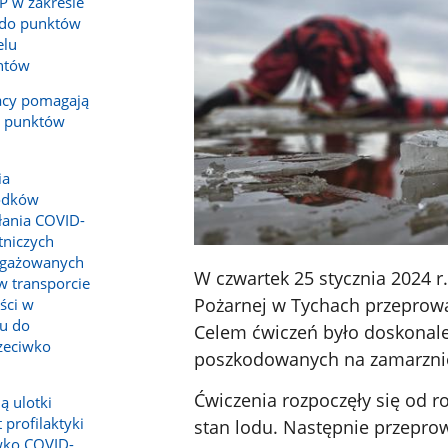
P w zakresie
 do punktów
elu
ntów
żacy pomagają
o punktów
ia
rodków
łania COVID-
tniczych
ngażowanych
W czwartek 25 stycznia 2024 r
w transporcie
Pożarnej w Tychach przeprowa
ści w
u do
Celem ćwiczeń było doskonale
zeciwko
poszkodowanych na zamarzni
Ćwiczenia rozpoczęły się od r
ą ulotki
profilaktyki
stan lodu. Następnie przepro
iwko COVID-