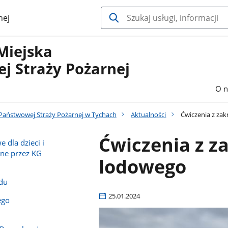
nej
Miejska
j Straży Pożarnej
O n
aństwowej Straży Pożarnej w Tychach
Aktualności
Ćwiczenia z za
Ćwiczenia z z
 dla dzieci i
ne przez KG
lodowego
adu
25.01.2024
ego