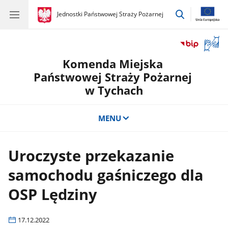
przejdź
gov.pl
Jednostki Państwowej Straży Pożarnej
gov.pl
Jednostki
do
Państwowej
wyszukiwar
Straży
Otwór
Pożarnej
okno
Komenda Miejska
z
tłuma
Państwowej Straży Pożarnej
języka
w Tychach
migow
MENU
Uroczyste przekazanie
samochodu gaśniczego dla
OSP Lędziny
17.12.2022