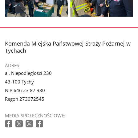
galerii.
galerii.
Pokaż
Pokaż
zdjęcie
zdjęcie
3
4
z
z
stopka
Komenda Miejska Państwowej Straży Pożarnej w
galerii.
galerii.
Tychach
ADRES
al. Niepodległości 230
43-100 Tychy
NIP 646 23 87 930
Regon 273072545
MEDIA SPOŁECZNOŚCIOWE: