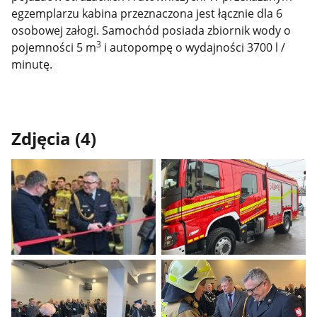
egzemplarzu kabina przeznaczona jest łącznie dla 6
osobowej załogi. Samochód posiada zbiornik wody o
3
pojemności 5 m
i autopompę o wydajności 3700 l /
minutę.
Zdjęcia (4)
Pokaż
Pokaż
zdjęcie
zdjęcie
1
2
z
z