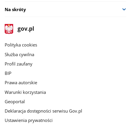
Na skróty
stopka
Strona
gov.pl
gov.pl
główna
gov.pl
Polityka cookies
Służba cywilna
Profil zaufany
BIP
Prawa autorskie
Warunki korzystania
Geoportal
Deklaracja dostępności serwisu Gov.pl
Ustawienia prywatności