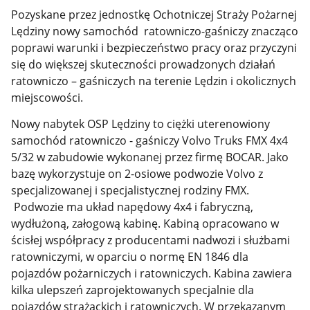
Pozyskane przez jednostkę Ochotniczej Straży Pożarnej
Lędziny nowy samochód ratowniczo-gaśniczy znacząco
poprawi warunki i bezpieczeństwo pracy oraz przyczyni
się do większej skuteczności prowadzonych działań
ratowniczo – gaśniczych na terenie Lędzin i okolicznych
miejscowości.
Nowy nabytek OSP Lędziny to ciężki uterenowiony
samochód ratowniczo - gaśniczy Volvo Truks FMX 4x4
5/32 w zabudowie wykonanej przez firmę BOCAR. Jako
bazę wykorzystuje on 2-osiowe podwozie Volvo z
specjalizowanej i specjalistycznej rodziny FMX.
Podwozie ma układ napędowy 4x4 i fabryczną,
wydłużoną, załogową kabinę. Kabiną opracowano w
ścisłej współpracy z producentami nadwozi i służbami
ratowniczymi, w oparciu o normę EN 1846 dla
pojazdów pożarniczych i ratowniczych. Kabina zawiera
kilka ulepszeń zaprojektowanych specjalnie dla
pojazdów strażackich i ratowniczych. W przekazanym