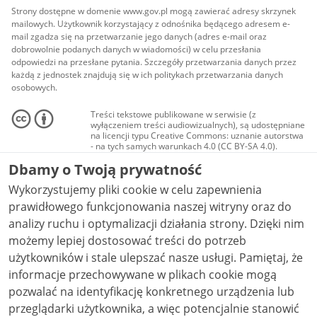
Strony dostępne w domenie www.gov.pl mogą zawierać adresy skrzynek
mailowych. Użytkownik korzystający z odnośnika będącego adresem e-
mail zgadza się na przetwarzanie jego danych (adres e-mail oraz
dobrowolnie podanych danych w wiadomości) w celu przesłania
odpowiedzi na przesłane pytania. Szczegóły przetwarzania danych przez
każdą z jednostek znajdują się w ich politykach przetwarzania danych
osobowych.
Treści tekstowe publikowane w serwisie (z
wyłączeniem treści audiowizualnych), są udostępniane
na licencji typu Creative Commons: uznanie autorstwa
- na tych samych warunkach 4.0 (CC BY-SA 4.0).
Materiały audiowizualne, w tym zdjęcia, materiały
Dbamy o Twoją prywatność
audio i wideo, są udostępniane na licencji typu
Creative Commons: uznanie autorstwa użycie
Wykorzystujemy pliki cookie w celu zapewnienia
niekomercyjne - bez utworów zależnych 4.0 (CC BY-
NC-ND 4.0), o ile nie jest to stwierdzone inaczej.
prawidłowego funkcjonowania naszej witryny oraz do
analizy ruchu i optymalizacji działania strony. Dzięki nim
możemy lepiej dostosować treści do potrzeb
użytkowników i stale ulepszać nasze usługi. Pamiętaj, że
informacje przechowywane w plikach cookie mogą
pozwalać na identyfikację konkretnego urządzenia lub
przeglądarki użytkownika, a więc potencjalnie stanowić