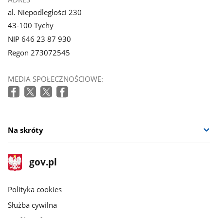
al. Niepodległości 230
43-100 Tychy
NIP 646 23 87 930
Regon 273072545
MEDIA SPOŁECZNOŚCIOWE:
Na skróty
stopka
Strona
gov.pl
gov.pl
główna
gov.pl
Polityka cookies
Służba cywilna