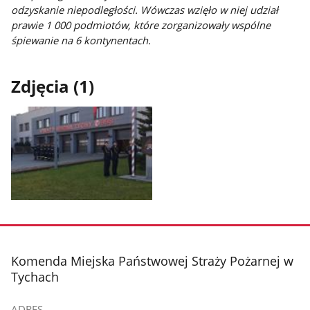
odzyskanie niepodległości. Wówczas wzięło w niej udział
prawie 1 000 podmiotów, które zorganizowały wspólne
śpiewanie na 6 kontynentach.
Zdjęcia (1)
Pokaż
zdjęcie
1
z
stopka
Komenda Miejska Państwowej Straży Pożarnej w
galerii.
Tychach
ADRES