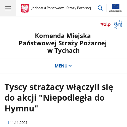
przejdź
gov.pl
Jednostki Państwowej Straży Pożarnej
gov.pl
Jednostki
do
Państwowej
wyszukiwar
Straży
Otwór
Pożarnej
okno
Komenda Miejska
z
tłuma
Państwowej Straży Pożarnej
języka
w Tychach
migow
MENU
Tyscy strażacy włączyli się
do akcji "Niepodległa do
Hymnu"
11.11.2021