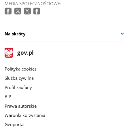
MEDIA SPOŁECZNOŚCIOWE:
Na skróty
stopka
Strona
gov.pl
gov.pl
główna
gov.pl
Polityka cookies
Służba cywilna
Profil zaufany
BIP
Prawa autorskie
Warunki korzystania
Geoportal