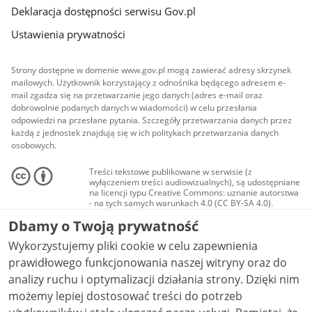
Deklaracja dostępności serwisu Gov.pl
Ustawienia prywatności
Strony dostępne w domenie www.gov.pl mogą zawierać adresy skrzynek
mailowych. Użytkownik korzystający z odnośnika będącego adresem e-
mail zgadza się na przetwarzanie jego danych (adres e-mail oraz
dobrowolnie podanych danych w wiadomości) w celu przesłania
odpowiedzi na przesłane pytania. Szczegóły przetwarzania danych przez
każdą z jednostek znajdują się w ich politykach przetwarzania danych
osobowych.
Treści tekstowe publikowane w serwisie (z
wyłączeniem treści audiowizualnych), są udostępniane
na licencji typu Creative Commons: uznanie autorstwa
- na tych samych warunkach 4.0 (CC BY-SA 4.0).
Materiały audiowizualne, w tym zdjęcia, materiały
Dbamy o Twoją prywatność
audio i wideo, są udostępniane na licencji typu
Creative Commons: uznanie autorstwa użycie
Wykorzystujemy pliki cookie w celu zapewnienia
niekomercyjne - bez utworów zależnych 4.0 (CC BY-
NC-ND 4.0), o ile nie jest to stwierdzone inaczej.
prawidłowego funkcjonowania naszej witryny oraz do
analizy ruchu i optymalizacji działania strony. Dzięki nim
możemy lepiej dostosować treści do potrzeb