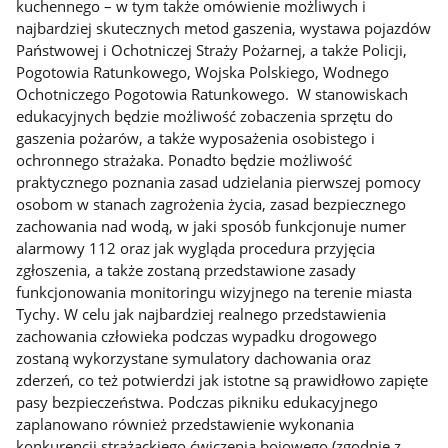
kuchennego – w tym także omówienie możliwych i
najbardziej skutecznych metod gaszenia, wystawa pojazdów
Państwowej i Ochotniczej Straży Pożarnej, a także Policji,
Pogotowia Ratunkowego, Wojska Polskiego, Wodnego
Ochotniczego Pogotowia Ratunkowego. W stanowiskach
edukacyjnych będzie możliwość zobaczenia sprzętu do
gaszenia pożarów, a także wyposażenia osobistego i
ochronnego strażaka. Ponadto będzie możliwość
praktycznego poznania zasad udzielania pierwszej pomocy
osobom w stanach zagrożenia życia, zasad bezpiecznego
zachowania nad wodą, w jaki sposób funkcjonuje numer
alarmowy 112 oraz jak wygląda procedura przyjęcia
zgłoszenia, a także zostaną przedstawione zasady
funkcjonowania monitoringu wizyjnego na terenie miasta
Tychy. W celu jak najbardziej realnego przedstawienia
zachowania człowieka podczas wypadku drogowego
zostaną wykorzystane symulatory dachowania oraz
zderzeń, co też potwierdzi jak istotne są prawidłowo zapięte
pasy bezpieczeństwa. Podczas pikniku edukacyjnego
zaplanowano również przedstawienie wykonania
konkurencji strażackiego ćwiczenia bojowego (zgodnie z