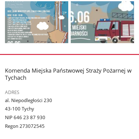
Pokaż
Pokaż
zdjęcie
zdjęcie
1
2
z
z
stopka
Komenda Miejska Państwowej Straży Pożarnej w
galerii.
galerii.
Tychach
ADRES
al. Niepodległości 230
43-100 Tychy
NIP 646 23 87 930
Regon 273072545