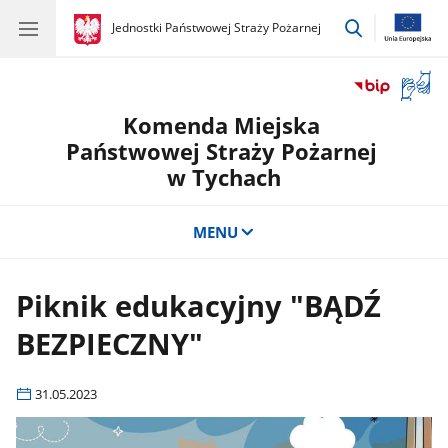
przejdź
gov.pl
Jednostki Państwowej Straży Pożarnej
gov.pl
Jednostki
do
Państwowej
wyszukiwar
Straży
Otwór
Pożarnej
okno
Komenda Miejska
z
tłuma
Państwowej Straży Pożarnej
języka
w Tychach
migow
MENU
Piknik edukacyjny "BĄDŹ
BEZPIECZNY"
31.05.2023