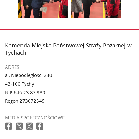
z
z
zdjęcia
zdjęc
galerii.
galerii.
Pokaż
Pokaż
zdjęcie
zdjęcie
3
4
z
z
stopka
Komenda Miejska Państwowej Straży Pożarnej w
galerii.
galerii.
Tychach
ADRES
al. Niepodległości 230
43-100 Tychy
NIP 646 23 87 930
Regon 273072545
MEDIA SPOŁECZNOŚCIOWE: