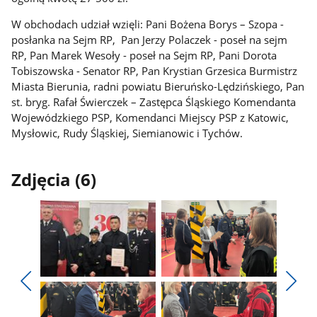
W obchodach udział wzięli: Pani Bożena Borys – Szopa -
posłanka na Sejm RP, Pan Jerzy Polaczek - poseł na sejm
RP, Pan Marek Wesoły - poseł na Sejm RP, Pani Dorota
Tobiszowska - Senator RP, Pan Krystian Grzesica Burmistrz
Miasta Bierunia, radni powiatu Bieruńsko-Lędzińskiego, Pan
st. bryg. Rafał Świerczek – Zastępca Śląskiego Komendanta
Wojewódzkiego PSP, Komendanci Miejscy PSP z Katowic,
Mysłowic, Rudy Śląskiej, Siemianowic i Tychów.
Zdjęcia (6)
Pokaż
Pokaż
zdjęcie
zdjęcie
Pokaż
Poka
1
2
poprzednie
nest