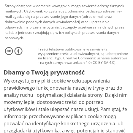
Strony dostępne w domenie www.gov.pl mogą zawierać adresy skrzynek
mailowych. Użytkownik korzystający z odnośnika będącego adresem e-
mail zgadza się na przetwarzanie jego danych (adres e-mail oraz
dobrowolnie podanych danych w wiadomości) w celu przesłania
odpowiedzi na przesłane pytania. Szczegóły przetwarzania danych przez
każdą z jednostek znajdują się w ich politykach przetwarzania danych
osobowych.
Treści tekstowe publikowane w serwisie (z
wyłączeniem treści audiowizualnych), są udostępniane
na licencji typu Creative Commons: uznanie autorstwa
- na tych samych warunkach 4.0 (CC BY-SA 4.0).
Materiały audiowizualne, w tym zdjęcia, materiały
Dbamy o Twoją prywatność
audio i wideo, są udostępniane na licencji typu
Creative Commons: uznanie autorstwa użycie
Wykorzystujemy pliki cookie w celu zapewnienia
niekomercyjne - bez utworów zależnych 4.0 (CC BY-
NC-ND 4.0), o ile nie jest to stwierdzone inaczej.
prawidłowego funkcjonowania naszej witryny oraz do
analizy ruchu i optymalizacji działania strony. Dzięki nim
możemy lepiej dostosować treści do potrzeb
użytkowników i stale ulepszać nasze usługi. Pamiętaj, że
informacje przechowywane w plikach cookie mogą
pozwalać na identyfikację konkretnego urządzenia lub
przeglądarki użytkownika, a więc potencjalnie stanowić