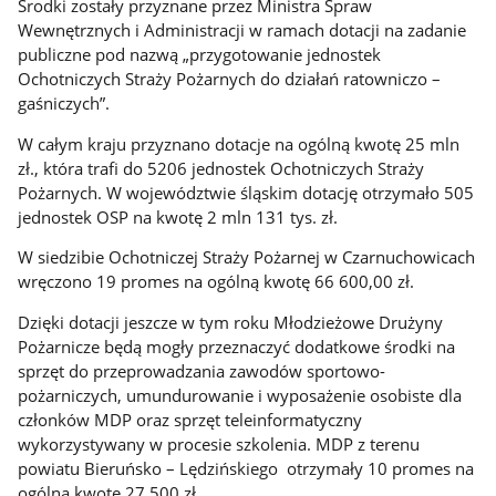
Środki zostały przyznane przez Ministra Spraw
Wewnętrznych i Administracji w ramach dotacji na zadanie
publiczne pod nazwą „przygotowanie jednostek
Ochotniczych Straży Pożarnych do działań ratowniczo –
gaśniczych”.
W całym kraju przyznano dotacje na ogólną kwotę 25 mln
zł., która trafi do 5206 jednostek Ochotniczych Straży
Pożarnych. W województwie śląskim dotację otrzymało 505
jednostek OSP na kwotę 2 mln 131 tys. zł.
W siedzibie Ochotniczej Straży Pożarnej w Czarnuchowicach
wręczono 19 promes na ogólną kwotę 66 600,00 zł.
Dzięki dotacji jeszcze w tym roku Młodzieżowe Drużyny
Pożarnicze będą mogły przeznaczyć dodatkowe środki na
sprzęt do przeprowadzania zawodów sportowo-
pożarniczych, umundurowanie i wyposażenie osobiste dla
członków MDP oraz sprzęt teleinformatyczny
wykorzystywany w procesie szkolenia. MDP z terenu
powiatu Bieruńsko – Lędzińskiego otrzymały 10 promes na
ogólną kwotę 27 500 zł.