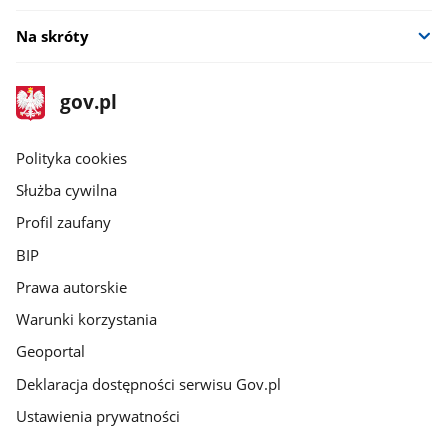
Na skróty
stopka
Strona
gov.pl
gov.pl
główna
gov.pl
Polityka cookies
Służba cywilna
Profil zaufany
BIP
Prawa autorskie
Warunki korzystania
Geoportal
Deklaracja dostępności serwisu Gov.pl
Ustawienia prywatności