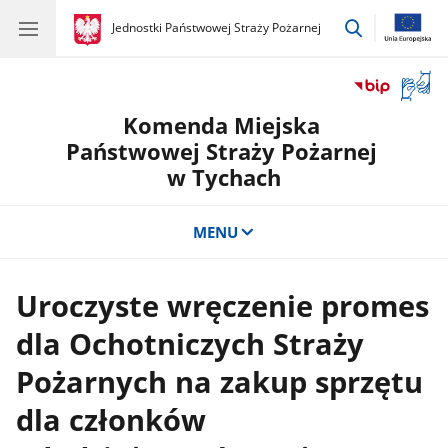
przejdź
gov.pl
Jednostki Państwowej Straży Pożarnej
gov.pl
Jednostki
do
Państwowej
wyszukiwar
Straży
Otwór
Pożarnej
okno
Komenda Miejska
z
tłuma
Państwowej Straży Pożarnej
języka
w Tychach
migow
MENU
Uroczyste wręczenie promes
dla Ochotniczych Straży
Pożarnych na zakup sprzętu
dla członków