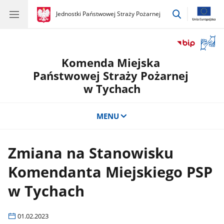
przejdź
gov.pl
Jednostki Państwowej Straży Pożarnej
gov.pl
Jednostki
do
Państwowej
wyszukiwar
Straży
Otwór
Pożarnej
okno
Komenda Miejska
z
tłuma
Państwowej Straży Pożarnej
języka
w Tychach
migow
MENU
Zmiana na Stanowisku
Komendanta Miejskiego PSP
w Tychach
01.02.2023