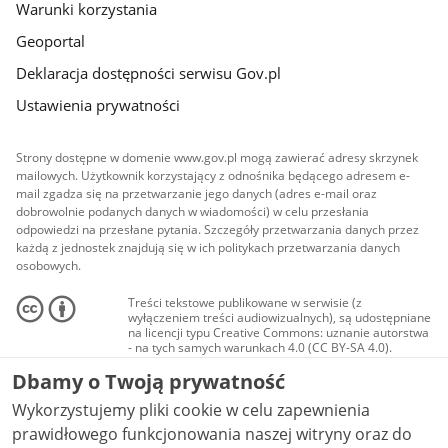
Warunki korzystania
Geoportal
Deklaracja dostępności serwisu Gov.pl
Ustawienia prywatności
Strony dostępne w domenie www.gov.pl mogą zawierać adresy skrzynek
mailowych. Użytkownik korzystający z odnośnika będącego adresem e-
mail zgadza się na przetwarzanie jego danych (adres e-mail oraz
dobrowolnie podanych danych w wiadomości) w celu przesłania
odpowiedzi na przesłane pytania. Szczegóły przetwarzania danych przez
każdą z jednostek znajdują się w ich politykach przetwarzania danych
osobowych.
Treści tekstowe publikowane w serwisie (z
wyłączeniem treści audiowizualnych), są udostępniane
na licencji typu Creative Commons: uznanie autorstwa
- na tych samych warunkach 4.0 (CC BY-SA 4.0).
Materiały audiowizualne, w tym zdjęcia, materiały
Dbamy o Twoją prywatność
audio i wideo, są udostępniane na licencji typu
Creative Commons: uznanie autorstwa użycie
Wykorzystujemy pliki cookie w celu zapewnienia
niekomercyjne - bez utworów zależnych 4.0 (CC BY-
NC-ND 4.0), o ile nie jest to stwierdzone inaczej.
prawidłowego funkcjonowania naszej witryny oraz do