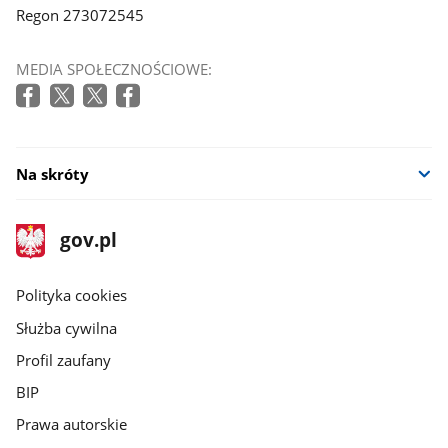
Regon 273072545
MEDIA SPOŁECZNOŚCIOWE:
Na skróty
stopka
Strona
gov.pl
gov.pl
główna
gov.pl
Polityka cookies
Służba cywilna
Profil zaufany
BIP
Prawa autorskie