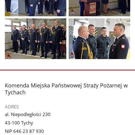
Pokaż
Pokaż
zdjęcie
zdjęcie
1
2
z
z
galerii.
galerii.
Pokaż
Pokaż
zdjęcie
zdjęcie
3
4
z
z
stopka
Komenda Miejska Państwowej Straży Pożarnej w
galerii.
galerii.
Tychach
ADRES
al. Niepodległości 230
43-100 Tychy
NIP 646 23 87 930