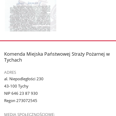
Pokaż
zdjęcie
1
z
stopka
Komenda Miejska Państwowej Straży Pożarnej w
galerii.
Tychach
ADRES
al. Niepodległości 230
43-100 Tychy
NIP 646 23 87 930
Regon 273072545
MEDIA SPOŁECZNOŚCIOWE: