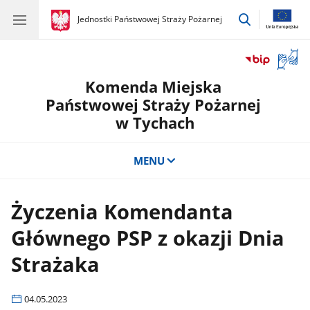
przejdź
gov.pl
Jednostki Państwowej Straży Pożarnej
gov.pl
Jednostki
do
Państwowej
wyszukiwar
Straży
Otwór
Pożarnej
okno
Komenda Miejska
z
tłuma
Państwowej Straży Pożarnej
języka
w Tychach
migow
MENU
Życzenia Komendanta
Głównego PSP z okazji Dnia
Strażaka
04.05.2023