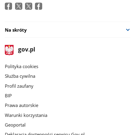
Na skróty
stopka
Strona
gov.pl
gov.pl
główna
gov.pl
Polityka cookies
Służba cywilna
Profil zaufany
BIP
Prawa autorskie
Warunki korzystania
Geoportal
Deklaracja dostępności serwisu Gov.pl