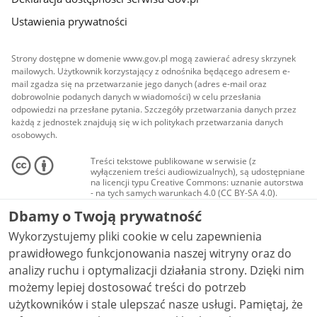
Ustawienia prywatności
Strony dostępne w domenie www.gov.pl mogą zawierać adresy skrzynek
mailowych. Użytkownik korzystający z odnośnika będącego adresem e-
mail zgadza się na przetwarzanie jego danych (adres e-mail oraz
dobrowolnie podanych danych w wiadomości) w celu przesłania
odpowiedzi na przesłane pytania. Szczegóły przetwarzania danych przez
każdą z jednostek znajdują się w ich politykach przetwarzania danych
osobowych.
Treści tekstowe publikowane w serwisie (z
wyłączeniem treści audiowizualnych), są udostępniane
na licencji typu Creative Commons: uznanie autorstwa
- na tych samych warunkach 4.0 (CC BY-SA 4.0).
Materiały audiowizualne, w tym zdjęcia, materiały
Dbamy o Twoją prywatność
audio i wideo, są udostępniane na licencji typu
Creative Commons: uznanie autorstwa użycie
Wykorzystujemy pliki cookie w celu zapewnienia
niekomercyjne - bez utworów zależnych 4.0 (CC BY-
NC-ND 4.0), o ile nie jest to stwierdzone inaczej.
prawidłowego funkcjonowania naszej witryny oraz do
analizy ruchu i optymalizacji działania strony. Dzięki nim
możemy lepiej dostosować treści do potrzeb
użytkowników i stale ulepszać nasze usługi. Pamiętaj, że