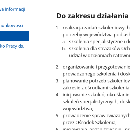
a Informacji
Do zakresu działania
chunkowości
realizacja zadań szkoleniowyc
potrzeby województwa podlaski
szkolenia specjalistyczne i 
ko Pracy ds.
szkolenia dla strażaków Oc
udział w działaniach ratowni
organizowanie i przygotowani
prowadzonego szkolenia i dosk
planowanie potrzeb szkolenio
zakresie z ośrodkami szkolenia 
inicjowanie szkoleń, określan
szkoleń specjalistycznych, dos
województwa;
prowadzenie spraw związanych 
przez Ośrodek Szkolenia;
inicjowanie, organizowanie i p