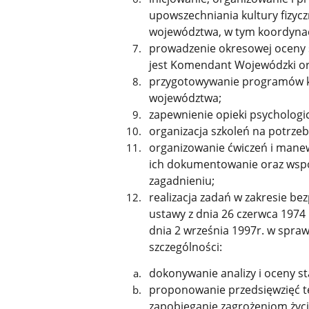
upowszechniania kultury fizyc
województwa, w tym koordynac
prowadzenie okresowej oceny s
jest Komendant Wojewódzki or
przygotowywanie programów ku
województwa;
zapewnienie opieki psychologi
organizacja szkoleń na potrze
organizowanie ćwiczeń i mane
ich dokumentowanie oraz wsp
zagadnieniu;
realizacja zadań w zakresie be
ustawy z dnia 26 czerwca 1974 
dnia 2 września 1997r. w spraw
szczególności:
dokonywanie analizy i oceny st
proponowanie przedsięwzięć te
zapobieganie zagrożeniom życ