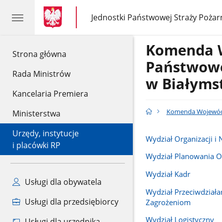
gov.pl
gov.pl
Jednostki Państwowej Straży Pożar
gov.pl
Jednostki
Państwowej
Straży
Komenda 
Pożarnej
gov.pl
Strona główna
Państwowe
Rada Ministrów
w Białyms
Kancelaria Premiera
Komenda Wojewódz
Ministerstwa
Urzędy, instytucje
Wydział Organizacji i
i placówki RP
Wydział Planowania O
Wydział Kadr
Usługi dla obywatela
Wydział Przeciwdziała
Usługi dla przedsiębiorcy
Zagrożeniom
Wydział Logistyczny
Usługi dla urzędnika