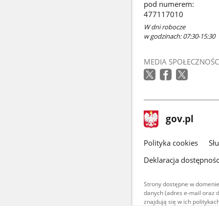
pod numerem:
477117010
W dni robocze
w godzinach: 07:30-15:30
MEDIA SPOŁECZNOŚC
stopka
Strona
gov.pl
gov.pl
główna
gov.pl
Polityka cookies
Sł
Deklaracja dostępnośc
Strony dostępne w domenie
danych (adres e-mail oraz 
znajdują się w ich polityk