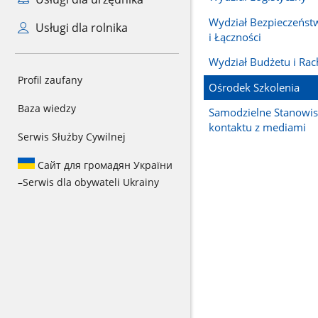
Wydział Bezpieczeństw
Usługi dla rolnika
i Łączności
Wydział Budżetu i Ra
Profil zaufany
Ośrodek Szkolenia
Baza wiedzy
Samodzielne Stanowis
kontaktu z mediami
Serwis Służby Cywilnej
Сайт для громадян України
–
Serwis dla obywateli Ukrainy