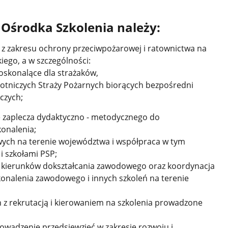
 Ośrodka Szkolenia należy:
h z zakresu ochrony przeciwpożarowej i ratownictwa na
ego, a w szczególności:
doskonalące dla strażaków,
hotniczych Straży Pożarnych biorących bezpośredni
czych;
e zaplecza dydaktyczno - metodycznego do
onalenia;
wych na terenie województwa i współpraca w tym
i szkołami PSP;
ie kierunków dokształcania zawodowego oraz koordynacja
konalenia zawodowego i innych szkoleń na terenie
z rekrutacją i kierowaniem na szkolenia prowadzone
rowadzenie przedsięwzięć w zakresie rozwoju i