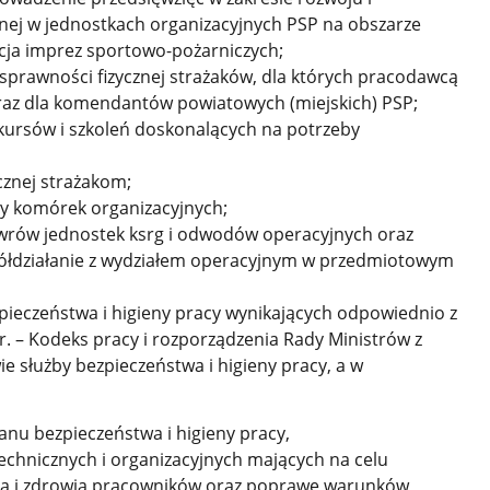
znej w jednostkach organizacyjnych PSP na obszarze
ja imprez sportowo-pożarniczych;
prawności fizycznej strażaków, dla których pracodawcą
az dla komendantów powiatowych (miejskich) PSP;
rsów i szkoleń doskonalących na potrzeby
cznej strażakom;
by komórek organizacyjnych;
wrów jednostek ksrg i odwodów operacyjnych oraz
ółdziałanie z wydziałem operacyjnym w przedmiotowym
zpieczeństwa i higieny pracy wynikających odpowiednio z
r. – Kodeks pracy i rozporządzenia Rady Ministrów z
ie służby bezpieczeństwa i higieny pracy, a w
anu bezpieczeństwa i higieny pracy,
chnicznych i organizacyjnych mających na celu
ia i zdrowia pracowników oraz poprawę warunków