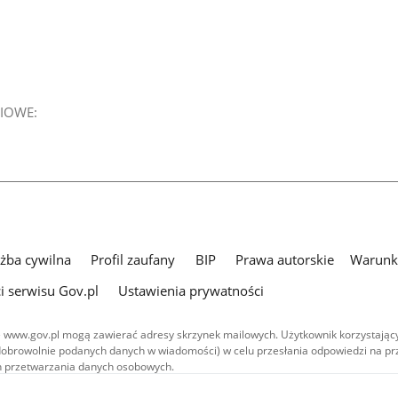
IOWE:
użba cywilna
Profil zaufany
BIP
Prawa autorskie
Warunki
i serwisu Gov.pl
Ustawienia prywatności
 www.gov.pl mogą zawierać adresy skrzynek mailowych. Użytkownik korzystający
dobrowolnie podanych danych w wiadomości) w celu przesłania odpowiedzi na prz
ach przetwarzania danych osobowych.