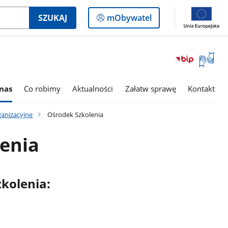
Logowanie
SZUKAJ
mObywatel
do
panelu
Otwórz
okno
z
tłumac
nas
Co robimy
Aktualności
Załatw sprawę
Kontakt
języka
migowe
anizacyjne
Ośrodek Szkolenia
enia
kolenia: