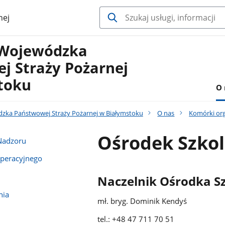
nej
Wojewódzka
j Straży Pożarnej
toku
O 
ka Państwowej Straży Pożarnej w Białymstoku
O nas
Komórki org
Ośrodek Szkol
 Nadzoru
peracyjnego
Naczelnik Ośrodka Sz
nia
mł. bryg. Dominik Kendyś
tel.: +48 47 711 70 51