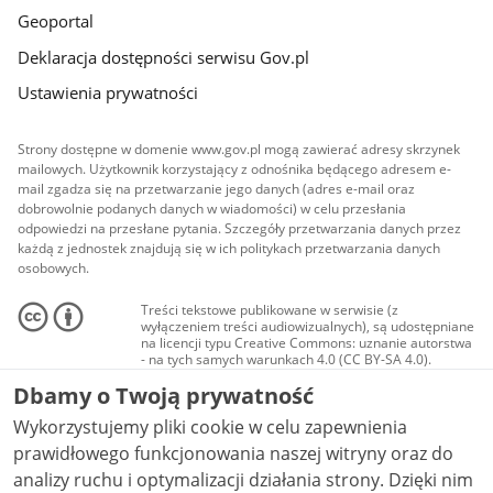
Geoportal
Deklaracja dostępności serwisu Gov.pl
Ustawienia prywatności
Strony dostępne w domenie www.gov.pl mogą zawierać adresy skrzynek
mailowych. Użytkownik korzystający z odnośnika będącego adresem e-
mail zgadza się na przetwarzanie jego danych (adres e-mail oraz
dobrowolnie podanych danych w wiadomości) w celu przesłania
odpowiedzi na przesłane pytania. Szczegóły przetwarzania danych przez
każdą z jednostek znajdują się w ich politykach przetwarzania danych
osobowych.
Treści tekstowe publikowane w serwisie (z
wyłączeniem treści audiowizualnych), są udostępniane
na licencji typu Creative Commons: uznanie autorstwa
- na tych samych warunkach 4.0 (CC BY-SA 4.0).
Materiały audiowizualne, w tym zdjęcia, materiały
Dbamy o Twoją prywatność
audio i wideo, są udostępniane na licencji typu
Creative Commons: uznanie autorstwa użycie
Wykorzystujemy pliki cookie w celu zapewnienia
niekomercyjne - bez utworów zależnych 4.0 (CC BY-
NC-ND 4.0), o ile nie jest to stwierdzone inaczej.
prawidłowego funkcjonowania naszej witryny oraz do
analizy ruchu i optymalizacji działania strony. Dzięki nim