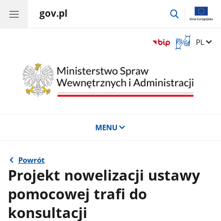
gov.pl
przejdź
do
wyszukiwar
Otwórz
Zmień 
PL
okno
z
tłumaczem
języka
migowego
MENU
Powrót
Projekt nowelizacji ustawy
pomocowej trafi do
konsultacji