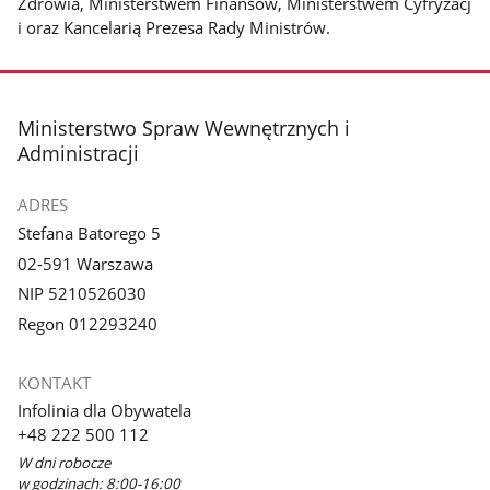
Zdrowia, Ministerstwem Finansów, Ministerstwem Cyfryzacj
i oraz Kancelarią Prezesa Rady Ministrów.
stopka
Ministerstwo Spraw Wewnętrznych i
Administracji
ADRES
Stefana Batorego 5
02-591 Warszawa
NIP 5210526030
Regon 012293240
KONTAKT
Infolinia dla Obywatela
+48 222 500 112
W dni robocze
w godzinach: 8:00-16:00