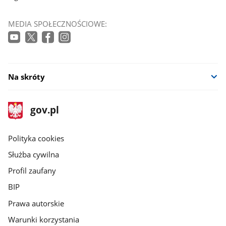
MEDIA SPOŁECZNOŚCIOWE:
Na skróty
stopka
Strona
gov.pl
gov.pl
główna
gov.pl
Polityka cookies
Służba cywilna
Profil zaufany
BIP
Prawa autorskie
Warunki korzystania