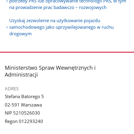
potrzeby PRS lub opracowywanie technologii PRS, w tym
na prowadzenie prac badawczo – rozwojowych
Uzyskaj zezwolenie na użytkowanie pojazdu
samochodowego jako uprzywilejowanego w ruchu
drogowym
stopka
Ministerstwo Spraw Wewnętrznych i
Administracji
ADRES
Stefana Batorego 5
02-591 Warszawa
NIP 5210526030
Regon 012293240