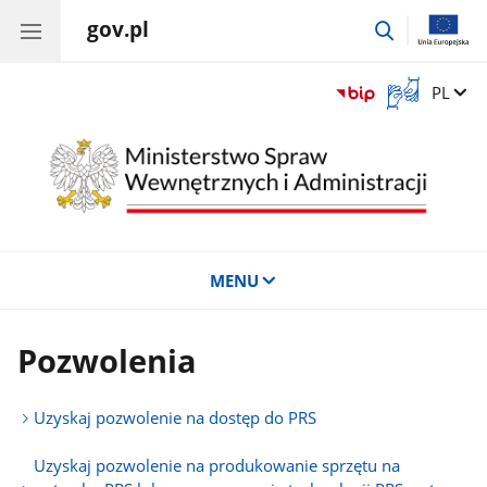
gov.pl
przejdź
do
wyszukiwar
Otwórz
Zmień 
PL
okno
z
tłumaczem
języka
migowego
MENU
Pozwolenia
Uzyskaj pozwolenie na dostęp do PRS
Uzyskaj pozwolenie na produkowanie sprzętu na