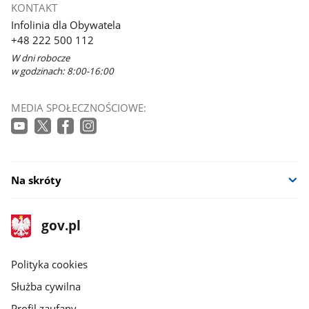
KONTAKT
Infolinia dla Obywatela
+48 222 500 112
W dni robocze
w godzinach: 8:00-16:00
MEDIA SPOŁECZNOŚCIOWE:
Na skróty
stopka
Strona
gov.pl
gov.pl
główna
gov.pl
Polityka cookies
Służba cywilna
Profil zaufany