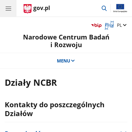
gov.pl
przejdź
do
wyszukiwar
Otwórz
Zmień 
PL
okno
Narodowe Centrum Badań
z
tłumaczem
i Rozwoju
języka
migowego
MENU
Działy NCBR
Kontakty do poszczególnych
Działów