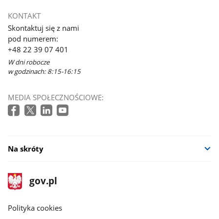
otworzy
KONTAKT
się
Skontaktuj się z nami
w
pod numerem:
nowym
+48 22 39 07 401
oknie
W dni robocze
w godzinach: 8:15-16:15
MEDIA SPOŁECZNOŚCIOWE:
Na skróty
stopka
Strona
gov.pl
gov.pl
główna
gov.pl
Polityka cookies