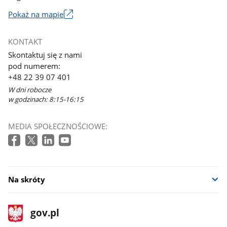
Pokaż na mapie
Link
otworzy
KONTAKT
się
Skontaktuj się z nami
w
pod numerem:
nowym
+48 22 39 07 401
oknie
W dni robocze
w godzinach: 8:15-16:15
MEDIA SPOŁECZNOŚCIOWE:
Na skróty
stopka
Strona
gov.pl
gov.pl
główna