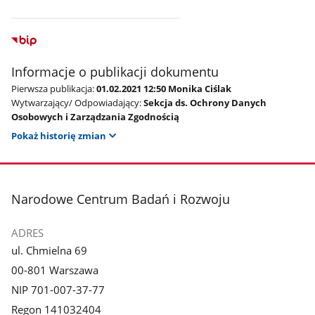
Informacje o publikacji dokumentu
Pierwsza publikacja:
01.02.2021 12:50 Monika Ciślak
Wytwarzający/ Odpowiadający:
Sekcja ds. Ochrony Danych
Osobowych i Zarządzania Zgodnością
Pokaż historię zmian
stopka
Narodowe Centrum Badań i Rozwoju
ADRES
ul. Chmielna 69
00-801 Warszawa
NIP 701-007-37-77
Regon 141032404