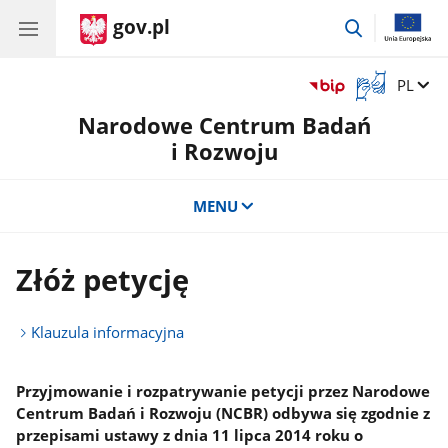
gov.pl
przejdź
do
wyszukiwar
Otwórz
Zmień 
PL
okno
Narodowe Centrum Badań
z
tłumaczem
i Rozwoju
języka
migowego
MENU
Złóż petycję
Klauzula informacyjna
Przyjmowanie i rozpatrywanie petycji przez Narodowe
Centrum Badań i Rozwoju (NCBR) odbywa się zgodnie z
przepisami ustawy z dnia 11 lipca 2014 roku o