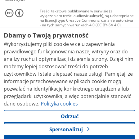
Treści tekstowe publikowane w serwisie (z
wyłączeniem treści audiowizualnych), są udostępniane
na licencji typu Creative Commons: uznanie autorstwa
- na tych samych warunkach 4.0 (CC BY-SA 4.0).
Materiały audiowizualne, w tym zdjęcia, materiały
Dbamy o Twoją prywatność
audio i wideo, są udostępniane na licencji typu
Creative Commons: uznanie autorstwa użycie
Wykorzystujemy pliki cookie w celu zapewnienia
niekomercyjne - bez utworów zależnych 4.0 (CC BY-
NC-ND 4.0), o ile nie jest to stwierdzone inaczej.
prawidłowego funkcjonowania naszej witryny oraz do
analizy ruchu i optymalizacji działania strony. Dzięki nim
możemy lepiej dostosować treści do potrzeb
użytkowników i stale ulepszać nasze usługi. Pamiętaj, że
informacje przechowywane w plikach cookie mogą
pozwalać na identyfikację konkretnego urządzenia lub
przeglądarki użytkownika, a więc potencjalnie stanowić
dane osobowe.
Polityka cookies
Odrzuć
Spersonalizuj