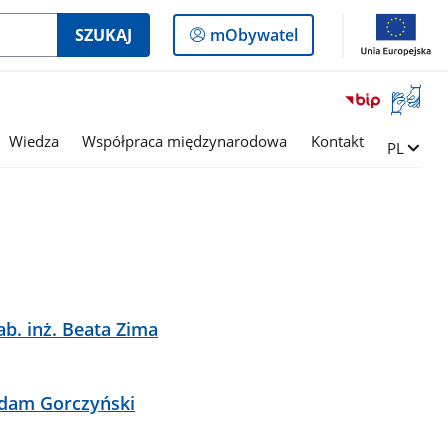
Logowanie
SZUKAJ
mObywatel
do
panelu
Otwórz
okno
z
Wiedza
Współpraca międzynarodowa
Kontakt
Zmień ję
PL
tłumac
języka
migowe
ab. inż. Beata Zima
Adam Gorczyński