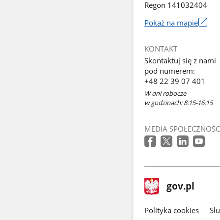
Regon 141032404
Pokaż na mapie
Link
otworzy
KONTAKT
się
Skontaktuj się z nami
w
pod numerem:
nowym
+48 22 39 07 401
oknie
W dni robocze
w godzinach: 8:15-16:15
MEDIA SPOŁECZNOŚC
stopka
Strona
gov.pl
gov.pl
główna
gov.pl
Polityka cookies
Sł