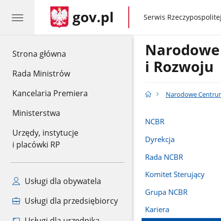
gov.pl
gov.pl
Serwis Rzeczypospolitej
Narodowe
gov.pl
Strona główna
i Rozwoju
Rada Ministrów
Kancelaria Premiera
Narodowe Centrum
Ministerstwa
NCBR
Urzędy, instytucje
Dyrekcja
i placówki RP
Rada NCBR
Komitet Sterujący
Usługi dla obywatela
Grupa NCBR
Usługi dla przedsiębiorcy
Kariera
Usługi dla urzędnika