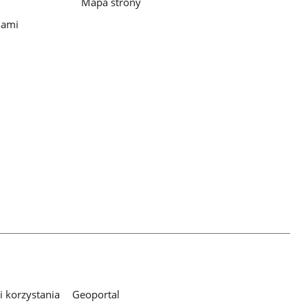
Mapa strony
iami
 korzystania
Geoportal