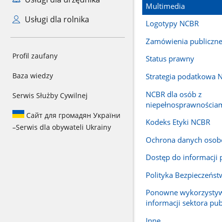
Multimedia
Usługi dla rolnika
Logotypy NCBR
Zamówienia publiczn
Profil zaufany
Status prawny
Baza wiedzy
Strategia podatkowa 
NCBR dla osób z
Serwis Służby Cywilnej
niepełnosprawnościa
Сайт для громадян України
Kodeks Etyki NCBR
–
Serwis dla obywateli Ukrainy
Ochrona danych oso
Dostęp do informacji 
Polityka Bezpieczeńst
Ponowne wykorzysty
informacji sektora pu
Inne