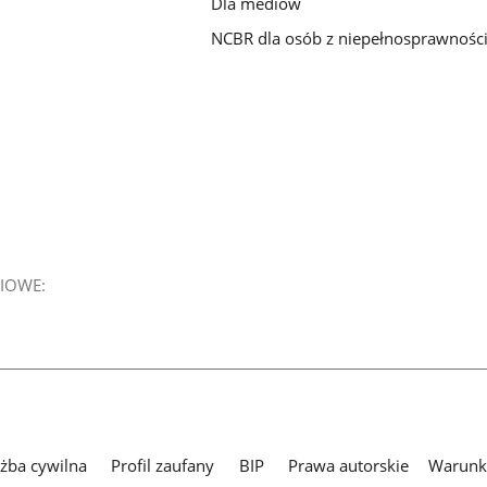
Dla mediów
NCBR dla osób z niepełnosprawnośc
IOWE:
użba cywilna
Profil zaufany
BIP
Prawa autorskie
Warunki