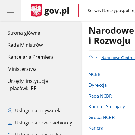
gov.pl
gov.pl
Serwis Rzeczypospolitej
Narodowe
gov.pl
Strona główna
i Rozwoju
Rada Ministrów
Kancelaria Premiera
Narodowe Centrum
Ministerstwa
NCBR
Urzędy, instytucje
Dyrekcja
i placówki RP
Rada NCBR
Komitet Sterujący
Usługi dla obywatela
Grupa NCBR
Usługi dla przedsiębiorcy
Kariera
Usługi dla urzędnika