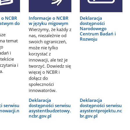
e o NCBR
Informacje o NCBR
Deklaracja
łatwym do
w języku migowym
dostępności
Narodowego
Wierzymy, że każdy z
Centrum Badań i
sze
nas, niezależnie od
Rozwoju
 na temat
swoich ograniczeń,
go
może nie tylko
dań i
korzystać z
tekście
innowacji, ale też je
zytania i
tworzyć. Dowiedz się
a.
więcej o NCBR i
dołącz do
społeczności
innowatorów.
Deklaracja
Deklaracja
i serwisu
dostępności serwisu
dostępności serwisu
nowacji.n
asystentbudzetowy.
asystentprojektu.nc
ncbr.gov.pl
br.gov.pl