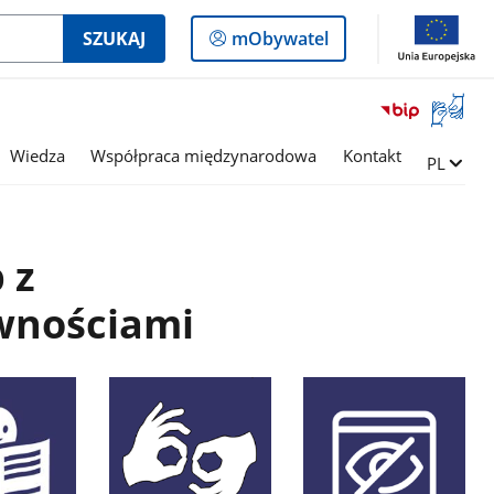
Logowanie
SZUKAJ
mObywatel
do
panelu
Otwórz
okno
z
Wiedza
Współpraca międzynarodowa
Kontakt
Zmień ję
PL
tłumac
języka
migowe
 z
wnościami