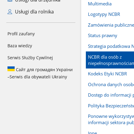
Multimedia
Usługi dla rolnika
Logotypy NCBR
Zamówienia publiczn
Profil zaufany
Status prawny
Baza wiedzy
Strategia podatkowa 
NCBR dla osób z
Serwis Służby Cywilnej
niepełnosprawnościa
Сайт для громадян України
Kodeks Etyki NCBR
–
Serwis dla obywateli Ukrainy
Ochrona danych oso
Dostęp do informacji 
Polityka Bezpieczeńst
Ponowne wykorzysty
informacji sektora pu
Inne