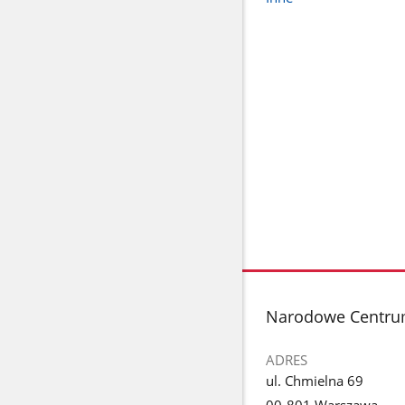
stopka
Narodowe Centru
ADRES
ul. Chmielna 69