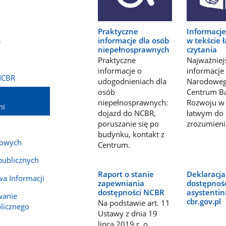
Praktyczne
Informacj
informacje dla osób
w tekście 
e
niepełnosprawnych
czytania
Praktyczne
Najważniej
informacje o
informacje
NCBR
udogodnieniach dla
Narodowe
osób
Centrum Ba
niepełnosprawnych:
Rozwoju w 
mi
dojazd do NCBR,
łatwym do c
poruszanie się po
zrozumieni
budynku, kontakt z
bowych
Centrum.
publicznych
Raport o stanie
Deklaracja
wa Informacji
zapewniania
dostępnośc
dostępności NCBR
asystentin
wanie
cbr.gov.pl
Na podstawie art. 11
blicznego
Ustawy z dnia 19
lipca 2019 r. o