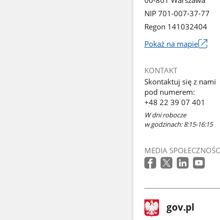
00-801 Warszawa
NIP 701-007-37-77
Regon 141032404
Pokaż na mapie
Link
otworzy
KONTAKT
się
Skontaktuj się z nami
w
pod numerem:
nowym
+48 22 39 07 401
oknie
W dni robocze
w godzinach: 8:15-16:15
MEDIA SPOŁECZNOŚC
stopka
Strona
gov.pl
gov.pl
główna