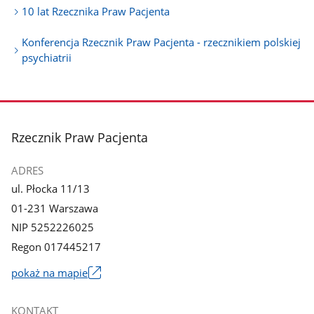
10 lat Rzecznika Praw Pacjenta
Konferencja Rzecznik Praw Pacjenta - rzecznikiem polskiej
psychiatrii
stopka
Rzecznik Praw Pacjenta
ADRES
ul. Płocka 11/13
01-231 Warszawa
NIP 5252226025
Regon 017445217
pokaż na mapie
Link
otworzy
KONTAKT