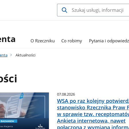
enta
O Rzeczniku
Co robimy
Pytania i odpowiedz
jenta
Aktualności
ości
07.08.2026
WSA po raz kolejny potwierdz
stanowisko Rzecznika Praw 
w sprawie tzw. receptomató
Ankieta internetowa, nawet
połączona z wymianą informa