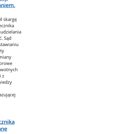
aniem.
ł skargę
ecznika
 udzielania
ć. Sąd
stawianiu
ty
ymiany
iorowe
owotnych
i z
iedzy
azującej
cznika
nne