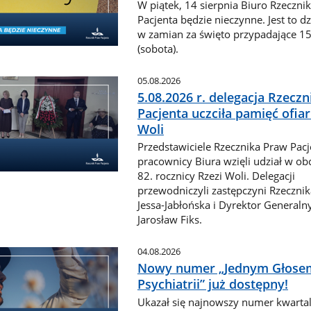
W piątek, 14 sierpnia Biuro Rzeczni
Pacjenta będzie nieczynne. Jest to d
w zamian za święto przypadające 15
(sobota).
05.08.2026
5.08.2026 r. delegacja Rzecz
Pacjenta uczciła pamięć ofiar
Woli
Przedstawiciele Rzecznika Praw Pacj
pracownicy Biura wzięli udział w o
82. rocznicy Rzezi Woli. Delegacji
przewodniczyli zastępczyni Rzecznik
Jessa-Jabłońska i Dyrektor Generaln
Jarosław Fiks.
04.08.2026
Nowy numer „Jednym Głosem
Psychiatrii” już dostępny!
Ukazał się najnowszy numer kwarta