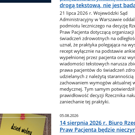
drogą tekstową, nie jest bad
21 lipca 2026 r. Wojewódzki Sąd
Administracyjny w Warszawie oddali
podmiotu leczniczego na decyzję Rz
Praw Pacjenta dotyczącą organizacji
świadczeń zdrowotnych na odległoś
uznał, że praktyka polegająca na wy
recept wyłącznie na podstawie ankie
wypełnionej przez pacjenta oraz w
wiadomości tekstowych narusza zb
prawa pacjentów do świadczeń zdr
udzielanych z należytą starannością 
zachowaniem wymogów aktualnej w
medycznej. Tym samym potwierdził
prawidłowość decyzji Rzecznika nak
zaniechanie tej praktyki.
05.08.2026
14 sierpnia 2026 r. Biuro Rze
Praw Pacjenta będzie nieczy