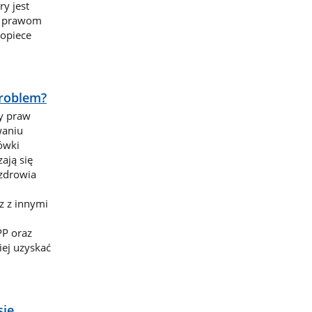
ry jest
, prawom
opiece
problem?
ży praw
waniu
ówki
ają się
 zdrowia
z z innymi
PP oraz
ciej uzyskać
się