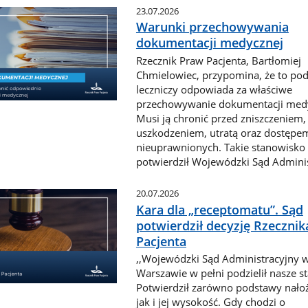
23.07.2026
Warunki przechowywania
dokumentacji medycznej
Rzecznik Praw Pacjenta, Bartłomiej
Chmielowiec, przypomina, że to po
leczniczy odpowiada za właściwe
przechowywanie dokumentacji medy
Musi ją chronić przed zniszczeniem,
uszkodzeniem, utratą oraz dostępe
nieuprawnionych. Takie stanowisko
potwierdził Wojewódzki Sąd Adminis
20.07.2026
Kara dla „receptomatu”. Sąd
potwierdził decyzję Rzeczni
Pacjenta
,,Wojewódzki Sąd Administracyjny 
Warszawie w pełni podzielił nasze s
Potwierdził zarówno podstawy nałoż
jak i jej wysokość. Gdy chodzi o