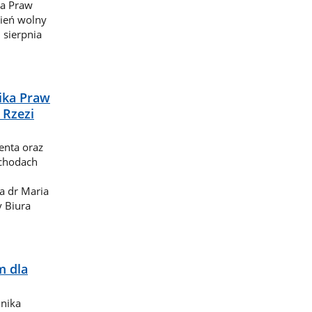
ka Praw
zień wolny
 sierpnia
nika Praw
 Rzezi
enta oraz
bchodach
a dr Maria
y Biura
 dla
lnika