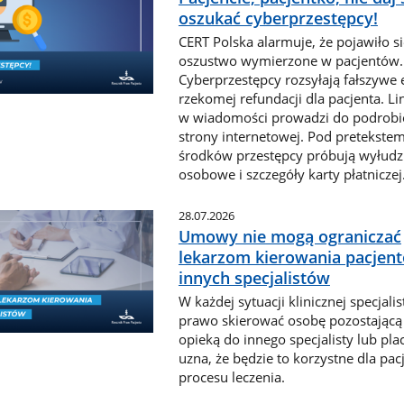
oszukać cyberprzestępcy!
CERT Polska alarmuje, że pojawiło s
oszustwo wymierzone w pacjentów.
Cyberprzestępcy rozsyłają fałszywe 
rzekomej refundacji dla pacjenta. Li
w wiadomości prowadzi do podrobi
strony internetowej. Pod pretekste
środków przestępcy próbują wyłudz
osobowe i szczegóły karty płatniczej
28.07.2026
Umowy nie mogą ograniczać
lekarzom kierowania pacjen
innych specjalistów
W każdej sytuacji klinicznej specjali
prawo skierować osobę pozostającą
opieką do innego specjalisty lub plac
uzna, że będzie to korzystne dla pacj
procesu leczenia.