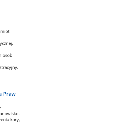
dmiot
cznej.
m osób
tracyjny.
ka Praw
w
tanowisko.
enia kary,