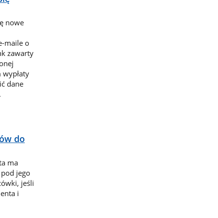
ię nowe
e-maile o
nk zawarty
onej
m wypłaty
ić dane
.
tów do
sta ma
 pod jego
ówki, jeśli
enta i