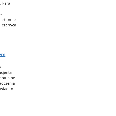
, kara
-
artłomiej
1 czerwca
iem
ń
acjenta
entualne
adczenia
wiad to