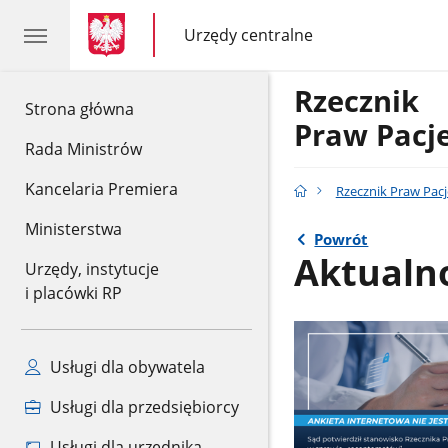
gov.pl
gov.pl
Urzędy centralne
gov.pl
Urzędy
centralne
Rzecznik
gov.pl
Strona główna
Praw Pacj
Rada Ministrów
Kancelaria Premiera
Rzecznik Praw Pac
Ministerstwa
Powrót
Aktualn
Urzędy, instytucje
i placówki RP
Usługi dla obywatela
Usługi dla przedsiębiorcy
Usługi dla urzędnika