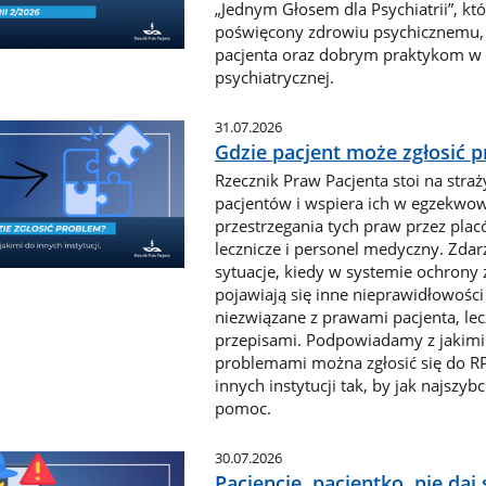
„Jednym Głosem dla Psychiatrii”, któ
poświęcony zdrowiu psychicznemu
pacjenta oraz dobrym praktykom w 
psychiatrycznej.
31.07.2026
Gdzie pacjent może zgłosić 
Rzecznik Praw Pacjenta stoi na stra
pacjentów i wspiera ich w egzekwo
przestrzegania tych praw przez plac
lecznicze i personel medyczny. Zdarz
sytuacje, kiedy w systemie ochrony
pojawiają się inne nieprawidłowości
niezwiązane z prawami pacjenta, lec
przepisami. Podpowiadamy z jakimi
problemami można zgłosić się do R
innych instytucji tak, by jak najszyb
pomoc.
30.07.2026
Pacjencie, pacjentko, nie daj 