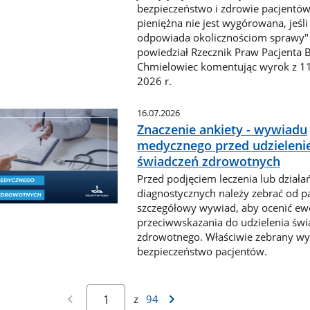
bezpieczeństwo i zdrowie pacjentów
pieniężna nie jest wygórowana, jeśli
odpowiada okolicznościom sprawy" 
powiedział Rzecznik Praw Pacjenta B
Chmielowiec komentując wyrok z 1
2026 r.
16.07.2026
Znaczenie ankiety - wywiadu
medycznego przed udzielen
świadczeń zdrowotnych
Przed podjęciem leczenia lub działa
diagnostycznych należy zebrać od p
szczegółowy wywiad, aby ocenić ew
przeciwwskazania do udzielenia świ
zdrowotnego. Właściwie zebrany wy
bezpieczeństwo pacjentów.
z
94