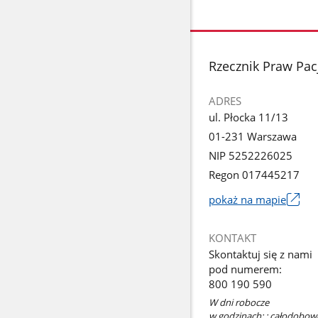
stopka
Rzecznik Praw Pac
ADRES
ul. Płocka 11/13
01-231 Warszawa
NIP 5252226025
Regon 017445217
pokaż na mapie
Link
otworzy
KONTAKT
się
Skontaktuj się z nami
w
pod numerem:
nowym
800 190 590
oknie
W dni robocze
w godzinach: : całodobowo